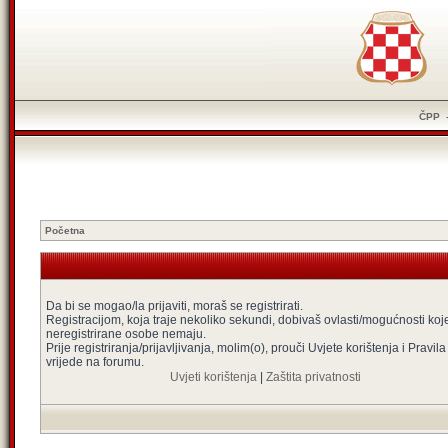
ČPP
Početna
Da bi se mogao/la prijaviti, moraš se registrirati.
Registracijom, koja traje nekoliko sekundi, dobivaš ovlasti/mogućnosti koj
neregistrirane osobe nemaju.
Prije registriranja/prijavljivanja, molim(o), prouči Uvjete korištenja i Pravila
vrijede na forumu.
Uvjeti korištenja
|
Zaštita privatnosti