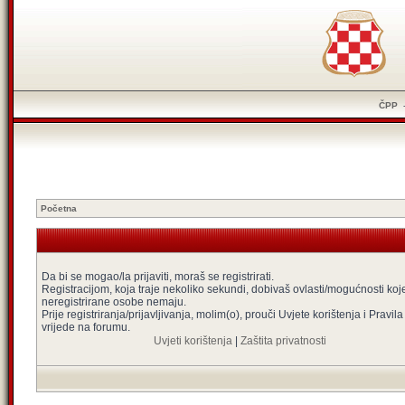
ČPP
Početna
Da bi se mogao/la prijaviti, moraš se registrirati.
Registracijom, koja traje nekoliko sekundi, dobivaš ovlasti/mogućnosti koj
neregistrirane osobe nemaju.
Prije registriranja/prijavljivanja, molim(o), prouči Uvjete korištenja i Pravila
vrijede na forumu.
Uvjeti korištenja
|
Zaštita privatnosti