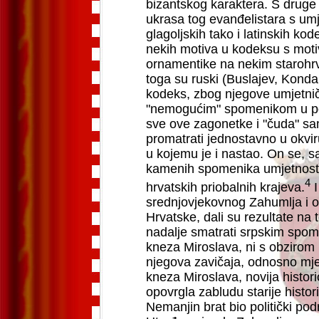
bizantskog karaktera. S druge
ukrasa tog evanđelistara s u
glagoljskih tako i latinskih kod
nekih motiva u kodeksu s moti
ornamentike na nekim starohr
toga su ruski (Buslajev, Kondak
kodeks, zbog njegove umjetnič
"nemogućim" spomenikom u pov
sve ove zagonetke i "čuda" s
promatrati jednostavno u okvi
u kojemu je i nastao. On se, sa
kamenih spomenika umjetnosti 
4
hrvatskih priobalnih krajeva.
srednjovjekovnog Zahumlja i o
Hrvatske, dali su rezultate na
nadalje smatrati srpskim spom
kneza Miroslava, ni s obzirom n
njegova zavičaja, odnosno mjes
kneza Miroslava, novija histori
opovrgla zabludu starije histor
Nemanjin brat bio politički p