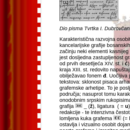
Dio pisma Tvrtka I. Dubrovča
Karakteristična razvojna osobito
kancelarijske grafije bosanski
začinju neki elementi kasnijeg
jest dosljedna zastupljenost g
od prvih desetljeća XIV. st. i
ć
)
kraja XIII. st. redovito napušta
obilježavao fonem
đ
. Uočljiva
tekstova: sklonost pisaca arh
grafemske arhetipe. To je poslj
područja; nasuprot tomu karakte
onodobnim srpskim rukopisima.
grafija
_ (
ž
), ligatura ( =
u
redakcije - te intenzivna čest
lomljena kuka grafema
(=
ostavlja i vizualno osobit doj