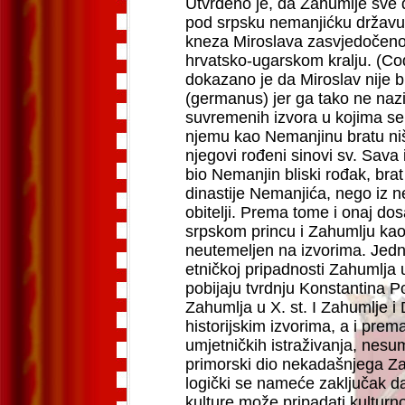
Utvrđeno je, da Zahumlje sve do 
pod srpsku nemanjićku državu
kneza Miroslava zasvjedočeno
hrvatsko-ugarskom kralju. (Cod
dokazano je da Miroslav nije 
(germanus) jer ga tako ne nazi
suvremenih izvora u kojima s
njemu kao Nemanjinu bratu ništ
njegovi rođeni sinovi sv. Sava 
bio Nemanjin bliski rođak, brat o
dinastije Nemanjića, nego i
obitelji. Prema tome i onaj do
srpskom princu i Zahumlju kao
neutemeljen na izvorima. Jedna
etničkoj pripadnosti Zahumlja
pobijaju tvrdnju Konstantina P
Zahumlja u X. st. I Zahumlje 
historijskim izvorima, a i prema
umjetničkih istraživanja, nesumn
primorski dio nekadašnjega Za
logički se nameće zaključak da
kulture može pripadati kulturno