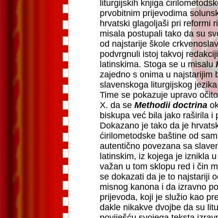
liturgijskih knjiga ćirilometod
prvobitnim prijevodima solunsk
hrvatski glagoljaši pri reformi r
misala postupali tako da su svoj
od najstarije škole crkvenosla
podvrgnuli istoj takvoj redakci
latinskima. Stoga se u misalu
zajedno s onima u najstarijim
slavenskoga liturgijskog jezik
Time se pokazuje upravo očito 
X. da se
Methodii doctrina
ok
biskupa već bila jako raširila i
Dokazano je tako da je hrvats
ćirilometodske baštine od sam
autentično povezana sa slaven
latinskim, iz kojega je iznikla
važan u tom sklopu red i čin 
se dokazati da je to najstariji
misnog kanona i da izravno po
prijevoda, koji je služio kao p
dakle nikakve dvojbe da su litu
poviješću svojega teksta izrav