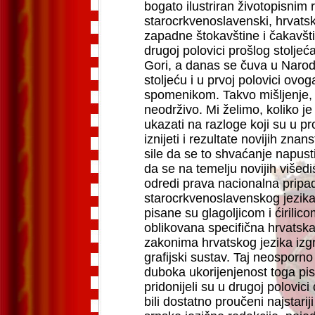
bogato ilustriran životopisnim
starocrkvenoslavenski, hrvatsk
zapadne štokavštine i čakavštin
drugoj polovici prošlog stolje
Gori, a danas se čuva u Nar
stoljeću i u prvoj polovici ovo
spomenikom. Takvo mišljenje,
neodrživo. Mi želimo, koliko j
ukazati na razloge koji su u pr
iznijeti i rezultate novijih zna
sile da se to shvaćanje napu
da se na temelju novijih višedi
odredi prava nacionalna prip
starocrkvenoslavenskog jezika
pisane su glagoljicom i ćirilic
oblikovana specifična hrvatska
zakonima hrvatskog jezika izgr
grafijski sustav. Taj neosporno 
duboka ukorijenjenost toga pi
pridonijeli su u drugoj polovic
bili dostatno proučeni najstariji