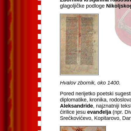
glagoljičke podloge
Nikoljsko
Hvalov zbornik, oko 1400.
Pored nerijetko poetski sugesti
diplomatike, kronika, rodoslova
Aleksandride
, najznatniji te
ćirilice jesu
evanđelja
(npr. Di
Srećkovićevo, Kopitarovo, Dan