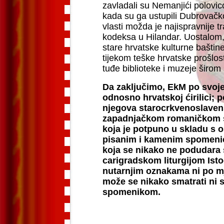
zavladali su Nemanjići polovico
kada su ga ustupili Dubrovačkoj
vlasti možda je najispravnije tr
kodeksa u Hilandar. Uostalom,
stare hrvatske kulturne baštin
tijekom teške hrvatske prošlos
tuđe biblioteke i muzeje širom 
Da zaključimo, EkM po svoje
odnosno hrvatskoj ćirilici; p
njegova starocrkvenoslavens
zapadnjačkom romaničkom s
koja je potpuno u skladu s 
pisanim i kamenim spomenici
koja se nikako ne podudar
carigradskom liturgijom Isto
nutarnjim oznakama ni po mj
može se nikako smatrati ni 
spomenikom.