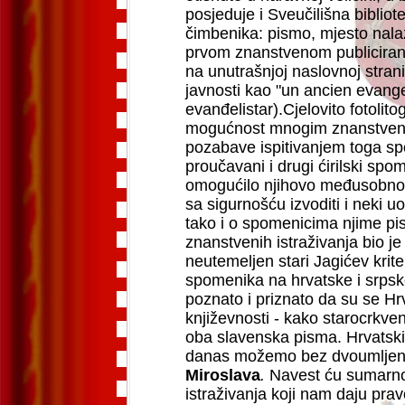
posjeduje i Sveučilišna biblio
čimbenika: pismo, mjesto nalaza
prvom znanstvenom publiciran
na unutrašnjoj naslovnoj strani
javnosti kao "un ancien evangel
evanđelistar).
Cjelovito fotolit
mogućnost mnogim znanstvenic
pozabave ispitivanjem toga 
proučavani i drugi ćirilski spo
omogućilo njihovo međusobno
sa sigurnošću izvoditi i neki u
tako i o spomenicima njime pis
znanstvenih istraživanja bio j
neutemeljen stari Jagićev krite
spomenika na hrvatske i srps
poznato i priznato da su se Hr
književnosti - kako starocrkven
oba slavenska pisma. Hrvatsk
danas možemo bez dvoumljenja 
Miroslava
.
Navest ću sumarno 
istraživanja koji nam daju prav