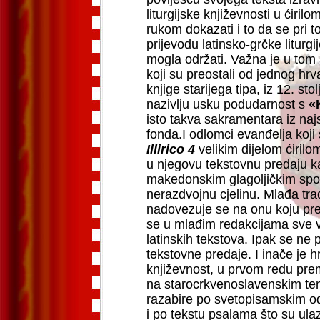
liturgijske književnosti u ćiril
rukom dokazati i to da se pri
prijevodu latinsko-grčke liturgi
mogla održati. Važna je u tom 
koji su preostali od jednog h
knjige starijega tipa, iz 12. st
nazivlju usku podudarnost s
«
isto takva sakramentara iz naj
fonda.I odlomci evanđelja koji s
Illirico 4
velikim dijelom ćirilo
u njegovu tekstovnu predaju k
makedonskim glagoljičkim spo
nerazdvojnu cjelinu. Mlađa trad
nadovezuje se na onu koju pred
se u mlađim redakcijama sve vi
latinskih tekstova. Ipak se ne 
tekstovne predaje. I inače je h
književnost, u prvom redu pre
na starocrkvenoslavenskim tem
razabire po svetopisamskim odl
i po tekstu psalama što su ulaz