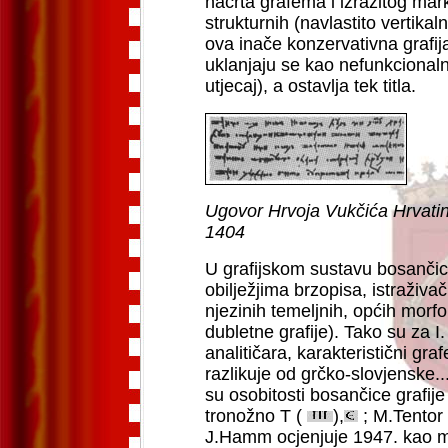
nacrta grafema i izrazitog mar
strukturnih (navlastito vertika
ova inače konzervativna grafij
uklanjaju se kao nefunkcional
utjecaj), a ostavlja tek titla.
Ugovor Hrvoja Vukčića Hrvatin
1404
U grafijskom sustavu bosančice 
obilježjima brzopisa, istraživači
njezinih temeljnih, općih morfo
dubletne grafije). Tako su za 
analitičara, karakteristični g
razlikuje od grčko-slovjenske..
su osobitosti bosančice grafij
tronožno T (
),
; M.Tentor 
J.Hamm ocjenjuje 1947. kao m