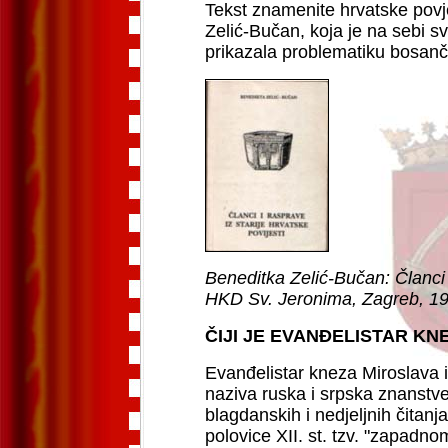
Tekst znamenite hrvatske povj
Zelić-Bučan, koja je na sebi s
prikazala problematiku bosanči
Beneditka Zelić-Bučan: Članci i
HKD Sv. Jeronima, Zagreb, 1
ČIJI JE EVANĐELISTAR K
Evanđelistar kneza Miroslava il
naziva ruska i srpska znanstvena
blagdanskih i nedjeljnih čitanj
polovice XII. st. tzv. "zapadno