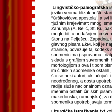
Lingvističko-paleografska
i
jeziku veoma blizak nešto sta
"Grškovićeva apostola", a svi l
"južnim krajevima"; mnogi sma
Zahumlja (A. Belić, St. Kuljbak
moglo biti u ondašnjem crkven
Stonu na Pelješcu. Zapadna, t
glavnog pisara EkM, koji je nap
stranice, povezuje taj kodeks 
spomenicima (ispravama i natpi
skladu s grafijom suvremenih h
morfologijom slova i tipom pis
im ćirilskih spomenika ostalih 
što se neki autori, uključujući 
neodređenog, a dosta upotrebl
radije služe nacionalnom ozn
imenima ostalih ćirilskih pisa
makedonska, rumunjska), za ćir
spomenika upotrebljavaju termin
Liturgička istraživanja (2)
koj