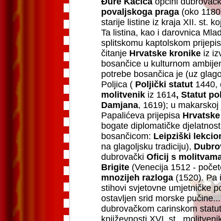
Đure Kačića
općini dubrovačko
povaljskoga praga
(oko 1180
starije listine iz kraja XII. st.
Ta listina, kao i darovnica Mla
splitskomu kaptolskom prijepisu
čitanje
Hrvatske kronike
iz iz
bosančice u kulturnom ambijen
potrebe bosančica je (uz glago
Poljica (
Poljički statut
1440, 
molitvenik
iz 1614
, Statut p
Damjana
, 1619); u makarskoj 
Papalićeva prijepisa
Hrvatske
bogate diplomatičke djelatnosti
bosančicom:
Leipziški lekcio
na glagoljsku tradiciju),
Dubrov
dubrovački
Oficij s molitvam
Brigite
(Venecija 1512 - počet
mnozijeh razloga
(1520). Pa i
stihovi svjetovne umjetničke 
ostavljen srid morske pučine..
dubrovačkom carinskom statut
književnosti XVI. st., molitven