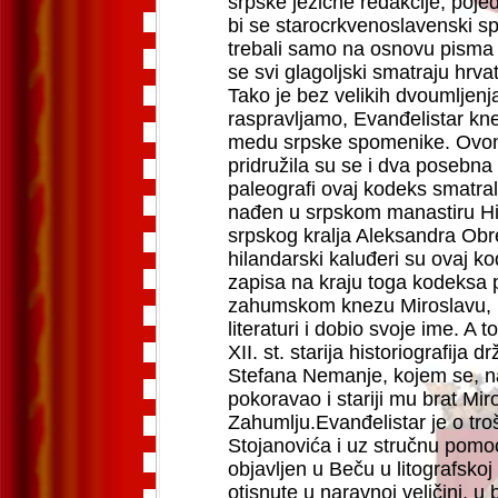
srpske jezične redakcije, poj
bi se starocrkvenoslavenski s
trebali samo na osnovu pisma di
se svi glagoljski smatraju hrvat
Tako je bez velikih dvoumljenj
raspravljamo, Evanđelistar kn
medu srpske spomenike.
Ovom
pridružila su se i dva posebna r
paleografi ovaj kodeks smatra
nađen u srpskom manastiru Hil
srpskog kralja Aleksandra Ob
hilandarski kaluđeri su ovaj ko
zapisa na kraju toga kodeksa p
zahumskom knezu Miroslavu, p
literaturi i dobio svoje ime. A
XII. st. starija historiografija
Stefana Nemanje, kojem se, n
pokoravao i stariji mu brat Mir
Zahumlju.
Evanđelistar je o tro
Stojanovića i uz stručnu pomoć
objavljen u Beču u litografskoj
otisnute u naravnoj veličini, u 