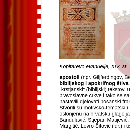
Kopitarevo evanđelje, XIV. st.
apostoli
(npr. Giljferdingov, 
biblijskog i apokrifnog štiva
"krstjanski" (biblijski) tekstov
pravoslavne crkve i tako se s
nastavili djelovati bosanski f
Stvorili su motivsko-tematski i 
oslonjenu na hrvatsku glagoljaš
Bandulavić, Stjepan Matijević
Margitić, Lovro Šitović i dr.) i 