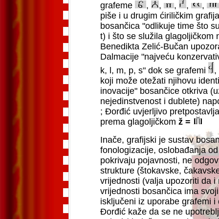
grafeme
,
,
,
,
,
piše i u drugim ćiriličkim graf
bosančica "odlikuje time što su
t) i što se služila glagoljičko
Benedikta Zelić-Bučan upozora
Dalmacije "najveću konzervativn
k, l, m, p, s" dok se grafemi
,
koji može otežati njihovu identi
inovacije" bosančice otkriva (
nejedinstvenost i dublete) nap
; Đorđić uvjerljivo pretpostavl
prema glagoljičkom
ž =
Inače, grafijski je sustav bosa
fonologizacije, oslobađanja o
pokrivaju pojavnosti, ne odgov
strukture (štokavske, čakavske) 
vrijednosti (valja upozoriti da 
vrijednosti bosančica ima svoji
isključeni iz uporabe grafemi i
Đorđić kaže da se ne upotreblj