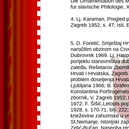
Die Ornamentation des M
fur slavische Philologie, 
4. Lj. Karaman, Pregled p
Zagreb 1952, s. 47; Isti, 
5. D. Foretić, Smještaj H
naročitim obzirom na Crv
Dubrovnik 1969. Lj. Haup
porijeklu stanovništva d
zaleđa, Rešetarov zbornik
Hrvati i Hrvatska, Zagreb
problem doseljenja Hrva
Ljubljana 1966; B. Grafena
Konstantina Porfirogeneta
zbornik, V, Zagreb 1952;
1972; F. Šišić,Letopis p
1928, s. 170-71, bilj. 222;
kneževine zahumske u vr
St.Nemanje, Istorijski zapi
Zelić-Bučan, Naseoba Hrv