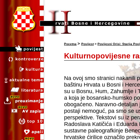
>
Pocetna
Povijest
>
Povijesni Orisi: Starija Povi
Kulturnopovijesne raš
Na ovoj smo stranici nakanili pr
baštinu Hrvata u Bosni i Herceg
su u Bosnu, Hum, Zahumlje i T
a koja je bosansko-humsko pod
obogaćeno. Naravno-detaljan j
postaji nemoguć, pa smo se usr
perspektive. Tekstovi su iz p
Radoslava Katičića i Eduarda 
sustavne paleografkinje Benedi
hrvatske ćirilice označilo prek