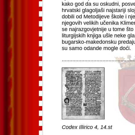
kako god da su oskudni, posve
hrvatski glagoljaši najstariji slo
dobili od Metodijeve škole i njez
njegovih velikih učenika Klim
se najrazgovjetnije u tome što 
liturgijskih knjiga ušle neke g
bugarsko-makedonsku predaju 
su samo odande mogle doći
.
................................................
Codex Illirico 4, 14.st