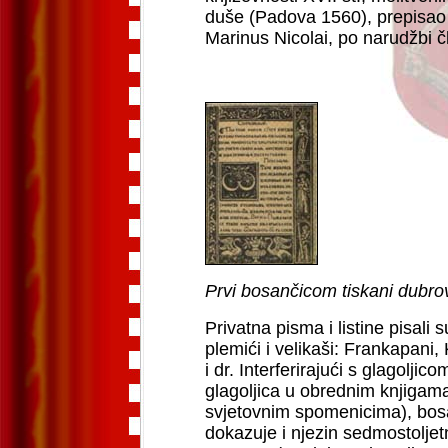
duše (Padova 1560), prepisao
Marinus Nicolai, po narudžbi 
Prvi bosančicom tiskani dubro
Privatna pisma i listine pisali
plemići i velikaši: Frankapani, 
i dr. Interferirajući s glagoljic
glagoljica u obrednim knjigama,
svjetovnim spomenicima), bosa
dokazuje i njezin sedmostoljetn