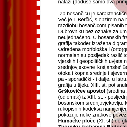
nalazi (doduše samo dva primj
Za bosančicu je karakterističn
Već je I. Berčić, s obzirom na 
razdiobu bosančicom pisanih t
Dubrovniku bez oznake za umek
neujednačeno. U bosanskih f
grafija također izražena digr
Određena morfološka i (orto)g
normalan su posljedak različitos
vjerskih i geopolitičkih uvjet
srednjovjekovne 'krstjanske' 
otoka i kopna srednje i sjever
pa - sporadički - i dalje, u Ist
grafija u tijeku XIII. st. potisnu
Grškovićev apostol
(sredina X
(odlomak) iz XIII. st. - posljedn
bosanskom srednjovjekovlju. Ko
rukopisnih kodeksa namijenje
pokazuje neke znakove povezan
Humačke ploče
(XI. st.) do g
Zborniku krstjanina Radosa