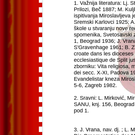
1. Važnija literatura: Lj.
Prilozi, Beč 1887; M. Kulj
ispitivanja Miroslavljeva 
Sremski Karlovci 1925; A.
škole u stvaranju nove red
spomenika, Svetosavski z
1, Beograd 1936; J. Vrana
S'Gravenhage 1961; B. Zel
croate dans les dioceses
ecclesiastique de Split ju
zborniku: Vita religiosa, m
dei secc. X-XI, Padova 19
Evandelistar kneza Mirosla
5-6, Zagreb 1982.
2. Sravni: L. Mirković, Mi
SANU, knj. 156, Beograd
pod 1.
3. J. Vrana, nav. dj. ; L. 