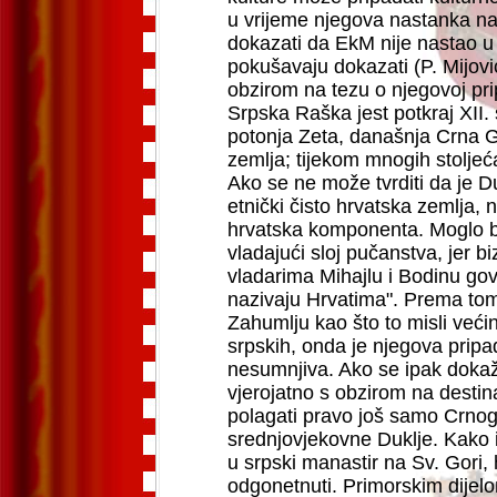
u vrijeme njegova nastanka n
dokazati da EkM nije nastao u 
pokušavaju dokazati (P. Mijović)
obzirom na tezu o njegovoj prip
Srpska Raška jest potkraj XII. st
potonja Zeta, današnja Crna G
zemlja; tijekom mnogih stoljeća
Ako se ne može tvrditi da je D
etnički čisto hrvatska zemlja, 
hrvatska komponenta. Moglo bi 
vladajući sloj pučanstva, jer biz
vladarima Mihajlu i Bodinu gov
nazivaju Hrvatima". Prema tom
Zahumlju kao što to misli većin
srpskih, onda je njegova pripad
nesumnjiva. Ako se ipak dokaže
vjerojatno s obzirom na destin
polagati pravo još samo Crnogor
srednjovjekovne Duklje.
Kako 
u srpski manastir na Sv. Gori, h
odgonetnuti. Primorskim dijel