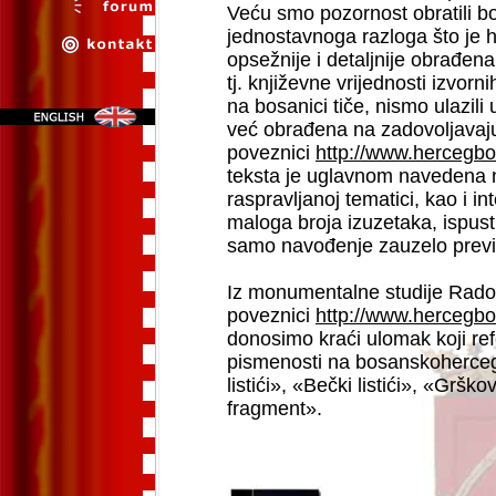
Veću smo pozornost obratili bosan
jednostavnoga razloga što je h
opsežnije i detaljnije obrađena
tj. književne vrijednosti izvorn
na bosanici tiče, nismo ulazili
već obrađena na zadovoljavaj
poveznici
http://www.hercegbosn
teksta je uglavnom navedena na
raspravljanoj tematici, kao i i
maloga broja izuzetaka, ispust
samo navođenje zauzelo previ
Iz monumentalne studije Rados
poveznici
http://www.hercegbo
donosimo kraći ulomak koji refe
pismenosti na bosanskoherceg
listići», «Bečki listići», «Gršk
fragment».