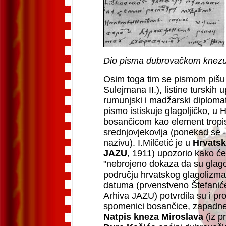
Dio pisma dubrovačkom knezu i 
Osim toga tim se pismom pišu i
Sulejmana II.), listine turskih
rumunjski i madžarski diplomati
pismo istiskuje glagoljičko, u H
bosančicom kao element tropi
srednjovjekovlja (ponekad se - 
nazivu). I.Milčetić je u
Hrvatsko
JAZU
, 1911) upozorio kako će 
"nebrojeno dokaza da su glagol
području hrvatskog glagolizma, 
datuma (prvenstveno Štefanićev
Arhiva JAZU) potvrdila su i proš
spomenici bosančice, zapadne 
Natpis kneza Miroslava
(iz pr