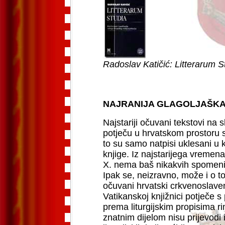
Radoslav Katičić: Litterarum 
NAJRANIJA GLAGOLJAŠKA
Najstariji očuvani tekstovi na 
potječu u hrvatskom prostoru s k
to su samo natpisi uklesani u k
knjige. Iz najstarijega vreme
X. nema baš nikakvih spomenik
Ipak se, neizravno, može i o t
očuvani hrvatski crkvenoslave
Vatikanskoj knjižnici potječe s
prema liturgijskim propisima r
znatnim dijelom nisu prijevodi 