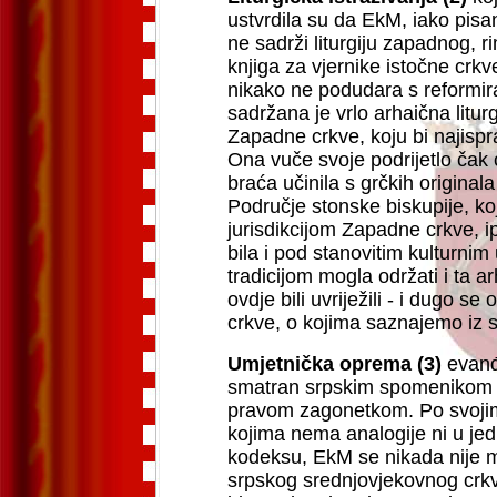
ustvrdila su da EkM, iako pisan
ne sadrži liturgiju zapadnog, ri
knjiga za vjernike istočne crkve
nikako ne podudara s reformi
sadržana je vrlo arhaična litur
Zapadne crkve, koju bi najispr
Ona vuče svoje podrijetlo čak o
braća učinila s grčkih original
Područje stonske biskupije, ko
jurisdikcijom Zapadne crkve, 
bila i pod stanovitim kulturnim
tradicijom mogla održati i ta ar
ovdje bili uvriježili - i dugo se 
crkve, o kojima saznajemo iz s
Umjetnička oprema (3)
evanđe
smatran srpskim spomenikom č
pravom zagonetkom. Po svojim
kojima nema analogije ni u 
kodeksu, EkM se nikada nije m
srpskog srednjovjekovnog crkve