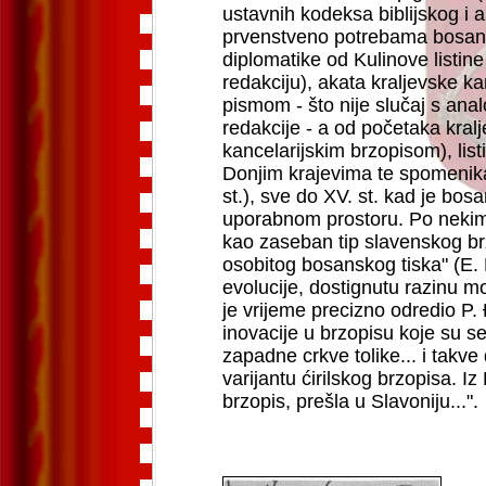
ustavnih kodeksa biblijskog i 
prvenstveno potrebama bosans
diplomatike od Kulinove listi
redakciju), akata kraljevske k
pismom - što nije slučaj s an
redakcije - a od početaka kralje
kancelarijskim brzopisom), lis
Donjim krajevima te spomenika 
st.), sve do XV. st. kad je bo
uporabnom prostoru. Po nekim 
kao zaseban tip slavenskog brz
osobitog bosanskog tiska" (E. 
evolucije, dostignutu razinu morf
je vrijeme precizno odredio P.
inovacije u brzopisu koje su se
zapadne crkve tolike... i takv
varijantu ćirilskog brzopisa. I
brzopis, prešla u Slavoniju...".