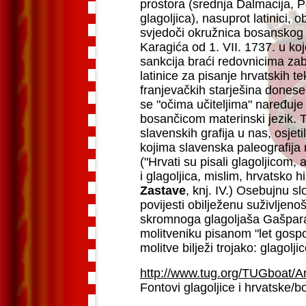
prostora (srednja Dalmacija, Po
glagoljica), nasuprot latinici, o
svjedoči okružnica bosanskog f
Karagića od 1. VII. 1737. u koj
sankcija braći redovnicima zab
latinice za pisanje hrvatskih t
franjevačkih starješina dones
se "očima učiteljima" naređuje
bosančicom materinski jezik. T
slavenskih grafija u nas, osjetili
kojima slavenska paleografija
("Hrvati su pisali glagoljicom, 
i glagoljica, mislim, hrvatsko 
Zastave
, knj. IV.) Osebujnu sl
povijesti obilježenu suživljeno
skromnoga glagoljaša Gašpara
molitveniku pisanom "let gosp
molitve bilježi trojako: glagolj
http://www.tug.org/TUGboat/Ar
Fontovi glagoljice i hrvatske/b