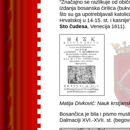
"Značajno se razlikuje od obič
izdanja bosanska ćirilica (bukv
što su ga upotrebljavali katolic
Hrvatskoj u 14-15. st. i kasnije
Sto čudesa
, Venecija 1611).
Matija Divković: Nauk krstjans
Bosančica je bila i pismo musl
Dalmaciji XVI.-XVII. st. (bego