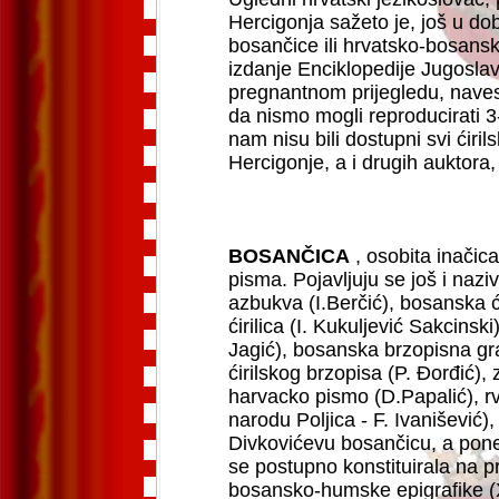
Hercigonja sažeto je, još u d
bosančice ili hrvatsko-bosanske
izdanje Enciklopedije Jugoslav
pregnantnom prijegledu, naves
da nismo mogli reproducirati 3
nam nisu bili dostupni svi ćiril
Hercigonje, a i drugih auktora,
BOSANČICA
, osobita inačica-
pisma. Pojavljuju se još i nazi
azbukva (I.Berčić), bosanska ć
ćirilica (I. Kukuljević Sakcinsk
Jagić), bosanska brzopisna graf
ćirilskog brzopisa (P. Đorđić), 
harvacko pismo (D.Papalić), r
narodu Poljica - F. Ivanišević)
Divkovićevu bosančicu, a pone
se postupno konstituirala na p
bosansko-humske epigrafike (XI