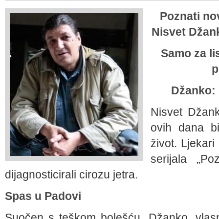
Poznati nov
Nisvet Džank
Samo za lis
p
Džanko: 
Nisvet Džanko
ovih dana bi
život. Ljekar
serijala „Po
dijagnosticirali cirozu jetra.
Spas u Padovi
Suočen s teškom bolešću, Džanko, vlasni