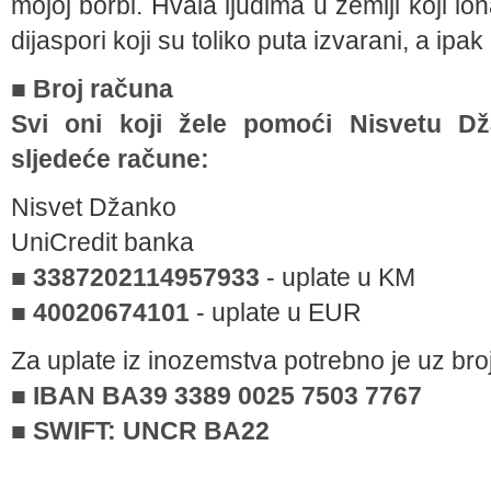
mojoj borbi. Hvala ljudima u zemlji koji io
dijaspori koji su toliko puta izvarani, a ip
■ Broj računa
Svi oni koji žele pomoći Nisvetu Dž
sljedeće račune:
Nisvet Džanko
UniCredit banka
■ 3387202114957933
- uplate u KM
■ 40020674101
- uplate u EUR
Za uplate iz inozemstva potrebno je uz broj
■ IBAN BA39 3389 0025 7503 7767
■ SWIFT: UNCR BA22