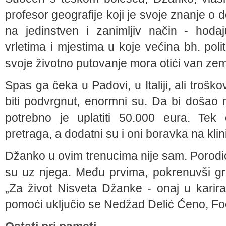
profesor geografije koji je svoje znanje o
na jedinstven i zanimljiv način - hod
vrletima i mjestima u koje većina bh. polit
svoje životno putovanje mora otići van zem
Spas ga čeka u Padovi, u Italiji, ali troško
biti podvrgnut, enormni su. Da bi došao n
potrebno je uplatiti 50.000 eura. Tek 
pretraga, a dodatni su i oni boravka na klin
Džanko u ovim trenucima nije sam. Porodica i
su uz njega. Među prvima, pokrenuvši 
„Za život Nisveta Džanke - onaj u karirano
pomoći uključio se Nedžad Delić Ćeno, Fo