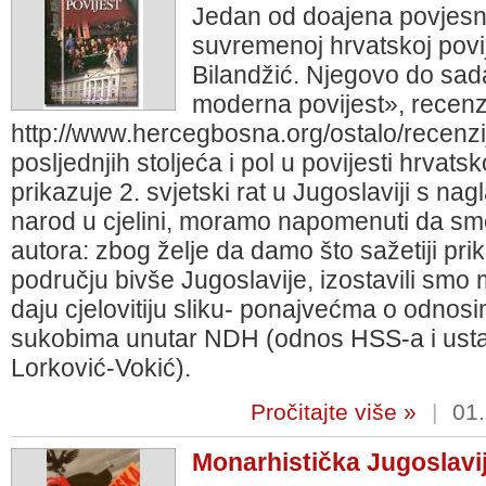
Jedan od doajena povjesn
suvremenoj hrvatskoj povi
Bilandžić. Njegovo do sada
moderna povijest», recenz
http://www.hercegbosna.org/ostalo/recenzije
posljednjih stoljeća i pol u povijesti hrvats
prikazuje 2. svjetski rat u Jugoslaviji s na
narod u cjelini, moramo napomenuti da smo
autora: zbog želje da damo što sažetiji prika
području bivše Jugoslavije, izostavili smo
daju cjelovitiju sliku- ponajvećma o odnos
sukobima unutar NDH (odnos HSS-a i usta
Lorković-Vokić).
Pročitajte više »
|
01.
Monarhistička Jugoslavi