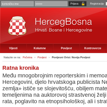
Registracija
Vijesti
Kolumne
Povijest
Kontroverze
Nalazite se na:
Početna
»
Povijest
»
Povijesni Orisi: Novija Povijest
Ratna kronika
Među mnogobrojnim reporterskim i memoars
Hercegovini, djelo hrvatskoga publicista
zemlja» ističe se slojevitošću, obiljem mate
temeljenima na auktorovoj strastvenoj želj
rata, poglavito na etnopsihološkoj, ali i strat