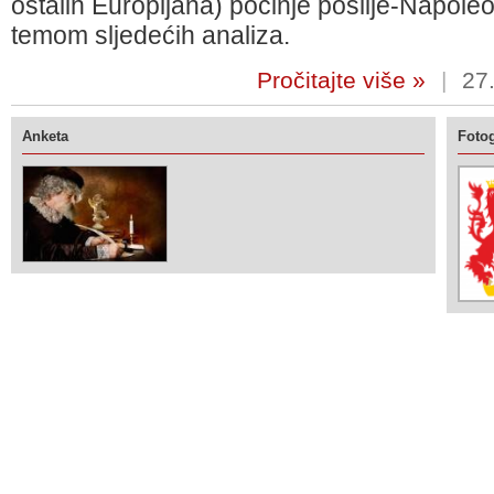
ostalih Europljana) počinje poslije-Napole
temom sljedećih analiza.
Pročitajte više »
|
27.
Anketa
Fotog