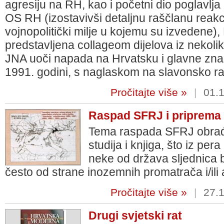
agresiju na RH, kao i početni dio poglavlj
OS RH (izostavivši detaljnu raščlanu reakci
vojnopolitički milje u kojemu su izvedene),
predstavljena collageom dijelova iz nekolik
JNA uoči napada na Hrvatsku i glavne znač
1991. godini, s naglaskom na slavonsko rat
Pročitajte više »
|
01.1
Raspad SFRJ i priprema 
Tema raspada SFRJ obrađe
studija i knjiga, što iz per
neke od država sljednica 
često od strane inozemnih promatrača i/ili a
Pročitajte više »
|
27.1
Drugi svjetski rat