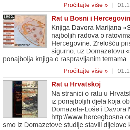
Pročitajte više »
|
01.1
Rat u Bosni i Hercegovin
Knjiga Davora Marijana «S
najboljih radova o ratovim
Hercegovine. Zrelošću pris
sigurno, uz Domazetovu «Hr
ponajbolja knjiga o raspravljanim temama.
Pročitajte više »
|
01.1
Rat u Hrvatskoj
Na stranici o ratu u Hrvatsk
iz ponajboljih djela koja o
Domazeta-Loše i Davora M
http://www.hercegbosna.org
smo iz Domazetove studije stavili dijelove