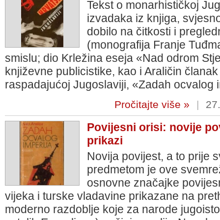
Tekst o monarhističkoj Jugo
izvadaka iz knjiga, svjesn
dobilo na čitkosti i pregle
(monografija Franje Tuđm
smislu; dio Krležina eseja «Nad odrom St
književne publicistike, kao i Araličin članak
raspadajućoj Jugoslaviji, «Zadah ocvalog i
Pročitajte više »
|
27.
Povijesni orisi: novije pov
prikazi
Novija povijest, a to prije 
predmetom je ove svemrež
osnovne značajke povijes
vijeka i turske vladavine prikazane na pret
moderno razdoblje koje za narode jugoisto