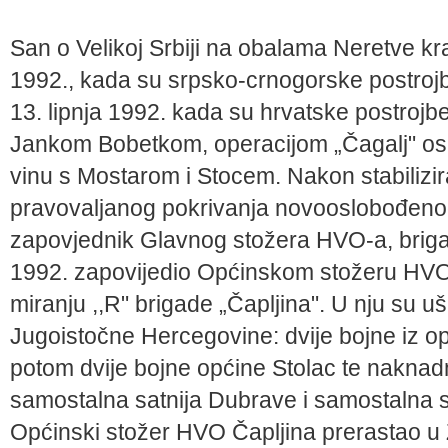
San o Velikoj Srbiji na obalama Neretve krat
1992., kada su srpsko-crnogorske postrojbe
13. lipnja 1992. kada su hrvatske postroj
Jankom Bobetkom, operacijom „Čagalj" os
vinu s Mostarom i Stocem. Nakon stabilizira
pravovaljanog pokrivanja novooslobođenog
zapovjednik Glav­nog stožera HVO-a, brigadi
1992. zapovijedio Općinskom stožeru HVO-a
miranju ,,R" brigade „Čapljina". U nju su 
Jugoistočne Hercegovine: dvije bojne iz op
potom dvije bojne općine Stolac te nakna
samostalna satnija Dubrave i samostalna s
Općinski stožer HVO Čapljina prerastao u 