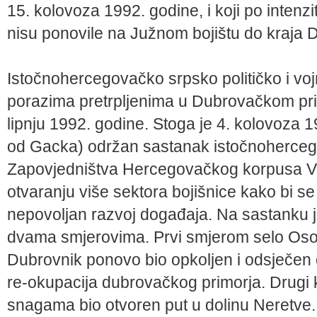
15. kolovoza 1992. godine, i koji po intenz
nisu ponovile na Južnom bojištu do kraja 
Istočnohercegovačko srpsko političko i vojn
porazima pretrpljenima u Dubrovačkom primo
lipnju 1992. godine. Stoga je 4. kolovoza 
od Gacka) održan sastanak istočnohercego
Zapovjedništva Hercegovačkog korpusa V
otvaranju više sektora bojišnice kako bi se 
nepovoljan razvoj događaja. Na sastanku j
dvama smjerovima. Prvi smjerom selo Osoj
Dubrovnik ponovo bio opkoljen i odsječen
re-okupacija dubrovačkog primorja. Drugi 
snagama bio otvoren put u dolinu Neretve.