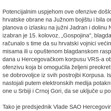
Potencijalnim uspjehom ove ofenzive doš
hrvatske obrane na Južnom bojištu i bila
planova o izlasku na južni Jadran i dolinu
izabran je 15. kolovoz, „Gospojina", blagd
računalo s time da su hrvatski vojnici većino
misama ili u opuštenom blagdanskom raspo
dana u Hercegovačkom korpusu VRS-a oba
ofenzivu koja bi omogućila željeni preokret
se dobrovoljce iz svih postrojbi Korpusa. I
nastojali putem elektronskih medija potak
one u Srbiji i Crnoj Gori, da se uključe u p
Tako je predsjednik Vlade SAO Hercegovine