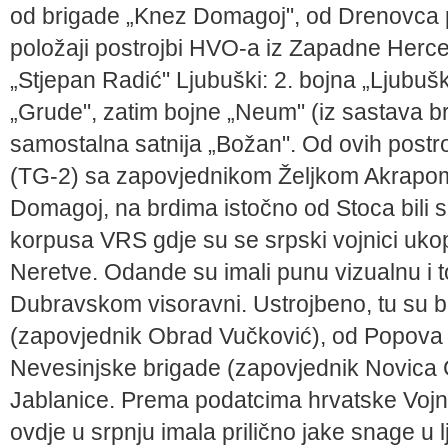
od brigade „Knez Domagoj", od Drenovca p
položaji postrojbi HVO-a iz Zapadne Herce
„Stjepan Radić" Ljubuški: 2. bojna „Ljubuški
„Grude", zatim bojne „Neum" (iz sastava b
samostalna satnija „Božan". Od ovih postro
(TG-2) sa zapovjednikom Željkom Akrapom
Domagoj, na brdima istočno od Stoca bili 
korpusa VRS gdje su se srpski vojnici ukop
Neretve. Odande su imali punu vizualnu i 
Dubravskom visoravni. Ustrojbeno, tu su bil
(zapovjednik Obrad Vučković), od Popova p
Nevesinjske brigade (zapovjednik Novica G
Jablanice. Prema podatcima hrvatske Vojn
ovdje u srpnju imala prilično jake snage u l