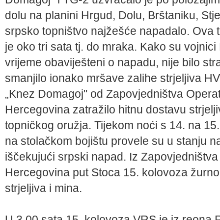
dolu na planini Hrgud, Dolu, Brštaniku, Stj
srpsko topništvo najžešće napadalo. Ova 
je oko tri sata tj. do mraka. Kako su vojnic
vrijeme obaviješteni o napadu, nije bilo str
smanjilo ionako mršave zalihe strjeljiva H
„Knez Domagoj" od Zapovjedništva Operat
Hercegovina zatražilo hitnu dostavu strjelj
topničkog oružja. Tijekom noći s 14. na 1
na stolačkom bojištu provele su u stanju na
iščekujući srpski napad. Iz Zapovjedništv
Hercegovina put Stoca 15. kolovoza žurno
strjeljiva i mina.
U 3.00 sata 15. kolovoza VRS je iz reona R