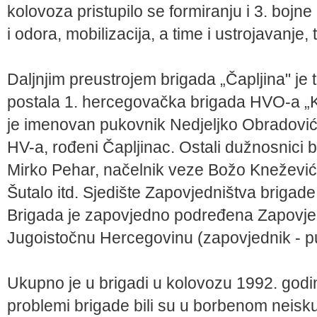
kolovoza pristupilo se formiranju i 3. bojn
i odora, mobilizacija, a time i ustrojavanje,
Daljnjim preustrojem brigada „Čapljina" je
postala 1. hercegovačka brigada HVO-a 
je imenovan pukovnik Nedjeljko Obradović
HV-a, rođeni Čapljinac. Ostali dužnosnici b
Mirko Pehar, načelnik veze Božo Knežević, 
Šutalo itd. Sjedište Zapovjedništva brigade b
Brigada je zapovjedno podređena Zapovje
Jugoistočnu Hercegovinu (zapovjednik - p
Ukupno je u brigadi u kolovozu 1992. godin
problemi brigade bili su u borbenom neisku