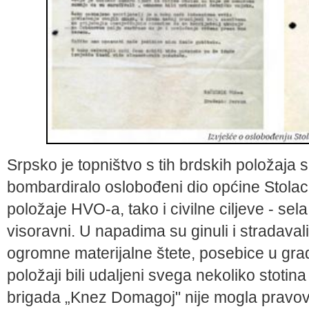
Srpsko je topništvo s tih brdskih položaj
bombardiralo oslobođeni dio općine Stolac
položaje HVO-a, tako i civilne ciljeve - se
visoravni. U napadima su ginuli i stradavali 
ogromne materijalne štete, posebice u grad
položaji bili udaljeni svega nekoliko stotin
brigada „Knez Domagoj" nije mogla pravov