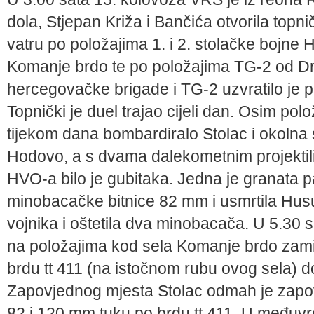
dola, Stjepan Križa i Bančića otvorila top
vatru po položajima 1. i 2. stolačke bojne 
Komanje brdo te po položajima TG-2 od Dr
hercegovačke brigade i TG-2 uzvratilo je 
Topnički je duel trajao cijeli dan. Osim po
tijekom dana bombardiralo Stolac i okolna s
Hodovo, a s dvama dalekometnim projektilim
HVO-a bilo je gubitaka. Jedna je granata p
minobacačke bitnice 82 mm i usmrtila Husu
vojnika i oštetila dva minobacača. U 5.30 
na položajima kod sela Komanje brdo zamije
brdu tt 411 (na istočnom rubu ovog sela) d
Zapovjednog mjesta Stolac odmah je zapo
82 i 120 mm tuku po brdu tt 411. U međuv