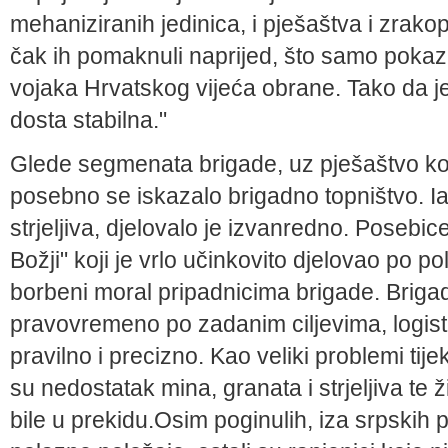
mehaniziranih jedinica, i pješaštva i zrakop
čak ih pomaknuli naprijed, što samo poka
vojaka Hrvatskog vijeća obrane. Tako da j
dosta stabilna."
Glede segmenata brigade, uz pješaštvo koj
posebno se iskazalo brigadno topništvo. 
strjeljiva, djelovalo je izvanredno. Posebi
Božji" koji je vrlo učinkovito djelovao po 
borbeni moral pripadnicima brigade. Brigadn
pravovremeno po zadanim ciljevima, logisti
pravilno i precizno. Kao veliki problemi tij
su nedostatak mina, granata i strjeljiva te
bile u prekidu.Osim poginulih, iza srpskih 