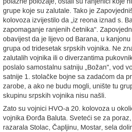
polazne položaje, ostali su ranjenici koje ni
grupe koje su zalutale. Tako je Zapovjedn
kolovoza izvijestilo da „iz reona iznad s. B
zapomaganje ranjenih četnika". Zapovjedni
obavijest da je lijevo od Barana, u kanjonu
grupa od tridesetak srpskih vojnika. Ne znaj
zalutalih vojnika ili o diverzantima pukovn
poslalo samostalnu satniju „Božan", vod vojn
satnije 1. stolačke bojne sa zadaćom da pre
zarobe, a ako ne budu mogli, unište tu grupu
skupinu srpskih vojnika nisu našli.
Zato su vojnici HVO-a 20. kolovoza u okoli
vojnika Đorđa Baluta. Sveteći se za poraz,
razarala Stolac, Čapljinu, Mostar, sela dol