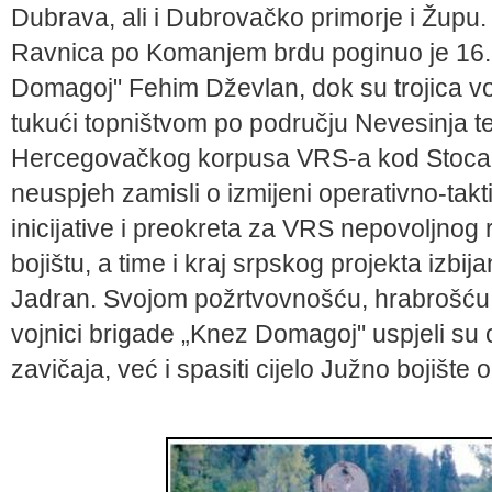
Dubrava, ali i Dubrovačko primorje i Župu.
Ravnica po Komanjem brdu poginuo je 16. 
Domagoj" Fehim Dževlan, dok su trojica v
tukući topništvom po području Nevesinja t
Hercegovačkog korpusa VRS-a kod Stoca i
neuspjeh zamisli o izmijeni operativno-tak
inicijative i preokreta za VRS nepovoljno
bojištu, a time i kraj srpskog projekta izbij
Jadran. Svojom požrtvovnošću, hrabrošću
vojnici brigade „Knez Domagoj" uspjeli su
zavičaja, već i spasiti cijelo Južno bojišt