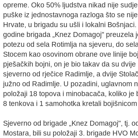
opreme. Oko 50% ljudstva nikad nije sudjel
puške iz jednostavnoga razloga što se nije
Hrvate, u brigadu su ušli i lokalni Bošnja
godine brigada „Knez Domagoj" preuzela je
potezu od sela Rotimlja na sjeveru, do se
Stocem kao osovinom obrane ove linije boji
pješačkih bojni, on je bio takav da su dvije
sjeverno od rječice Radimlje, a dvije Stola
južno od Radimlje. U pozadini, uglavnom na
položaji 18 topova i minobacača, koliko je
8 tenkova i 1 samohotka kretali bojišnicom 
Sjeverno od brigade „Knez Domagoj", tj. o
Mostara, bili su položaji 3. brigade HVO M