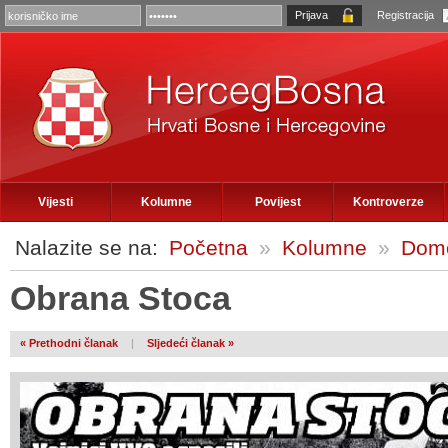
Registracija
Vijesti
Kolumne
Povijest
Kontroverze
Nalazite se na:
Početna
»
Kolumne
»
Domo
Obrana Stoca
« Prethodni članak
|
Sljedeći članak »