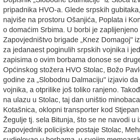
pripadnika HVO-a. Glede srpskih gubitaka, oni
najviše na prostoru Ošanjića, Poplata i Ko
o domaćim Srbima. U borbi je zaplijenjeno 
Zapovjedništvo brigade „Knez Domagoj" izv
za jedanaest poginulih srpskih vojnika i je
zapisima o ovim borbama donose se druge 
Općinskog stožera HVO Stolac, Božo Pavl
godine za „Slobodnu Dalmaciju" izjavio da 
vojnika, a otprilike još toliko ranjeno. Tak
na ulazu u Stolac, taj dan uništio minobac
Kotašnica, oklopni transporter kod Stjepan 
Žegulje tj. sela Bitunja, što se ne navodi 
Zapovjednik policijske postaje Stolac, Meh
sudjelovao u borbama, u svojim memoarsk