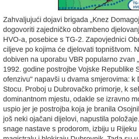
Zahvaljujući dojavi brigada „Knez Domagoj"
dogovoriti zajedničko obrambeno djelovan
HVO-a, posebice s TG-2. Zapovjednici Obra
ciljeve po kojima će djelovati topništvom. N
dobiven na uporabu VBR popularno zvan „B
1992. godine postrojbe Vojske Republike 
ofenzivu" napavši u dvama smjerovima: k 
Stocu. Proboj u Dubrovačko primorje, k s
dominantnom mjestu, odakle se izravno mo
uspio jer je postrojba koja je branila Osojn
još neki ojačani dijelovi, napustila položaj
snage nastave s prodorom, izbiju u Rijek
magistralu i blokiraju Dubrovnik. Tada su 