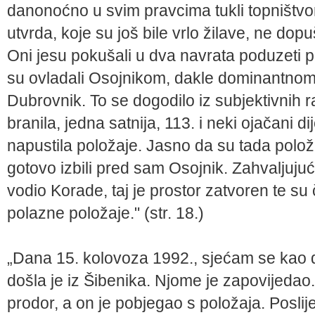
danonoćno u svim pravcima tukli topništvom
utvrda, koje su još bile vrlo žilave, ne dop
Oni jesu pokušali u dva navrata poduzeti p
su ovladali Osojnikom, dakle dominantnom
Dubrovnik. To se dogodilo iz subjektivnih ra
branila, jedna satnija, 113. i neki ojačani d
napustila položaje. Jasno da su tada položaje
gotovo izbili pred sam Osojnik. Zahvaljujući 
vodio Korade, taj je prostor zatvoren te s
polazne položaje." (str. 18.)
„Dana 15. kolovoza 1992., sjećam se kao d
došla je iz Šibenika. Njome je zapovijedao...
prodor, a on je pobjegao s položaja. Posli