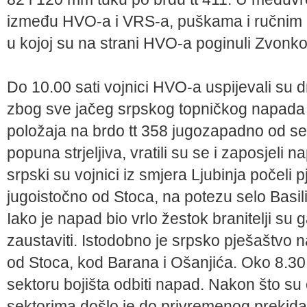
između HVO-a i VRS-a, puškama i ručnim 
u kojoj su na strani HVO-a poginuli Zvonk
Do 10.00 sati vojnici HVO-a uspijevali su d
zbog sve jačeg srpskog topničkog napada i 
položaja na brdo tt 358 jugozapadno od sel
popuna strjeljiva, vratili su se i zaposjeli
srpski su vojnici iz smjera Ljubinja počel
jugoistočno od Stoca, na potezu selo Basilij
Iako je napad bio vrlo žestok branitelji su
zaustaviti. Istodobno je srpsko pješaštvo
od Stoca, kod Barana i Ošanjića. Oko 8.30
sektoru bojišta odbiti napad. Nakon što su
sektorima došlo je do privremenog prekida