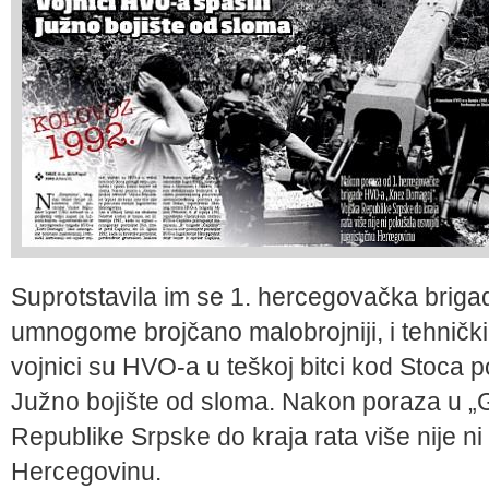
Suprotstavila im se 1. hercegovačka brig
umnogo­me brojčano malobrojniji, i teh­nički 
vojnici su HVO-a u teškoj bitci kod Stoca pos
Južno bojište od sloma. Nakon poraza u „G
Republi­ke Srpske do kraja rata više nije n
Hercegovinu.