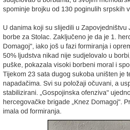
spominje brojku od 130 poginulih srpskih v
U danima koji su slijedili u Zapovjedništvu
borbe za Stolac. Zaključeno je da je 1. h
Domagoj", iako još u fazi formiranja i opr
50% ljudstva nikad nije sudjelovalo u borbi
puške, pokazala visoki borbeni moral i sp
Tijekom 23 sata dugog sukoba uništen je te
napadačima. Svi su položaji očuvani, a u
stabilizirani. „Gospojinska ofenziva" ujedno 
hercegovačke brigade „Knez Domagoj". Prvi, 
imala od formiranja.