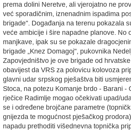
prema dolini Neretve, ali vjerojatno ne pr
već sporadičnim, iznenadnim ispadima post
brigade". Događanja na terenu pokazala s
veće ambicije i šire napadne planove. No 
manjkave, ipak su se pokazale dragocjeni
brigade „Knez Domagoj", pukovnika Nedeljk
Zapovjedništvo je ove brigade od hrvatske
obavijest da VRS za polovicu kolovoza pr
glavni udar srpskog pješaštva biti usmjere
Stoca, na potezu Komanje brdo - Barani - O
rječice Radimlje mogao očekivati upad/uda
se i određene brojčane parametre (topničk
gnijezda te mogućnost pješačkog prodora
napadu prethoditi višednevna topnička pri