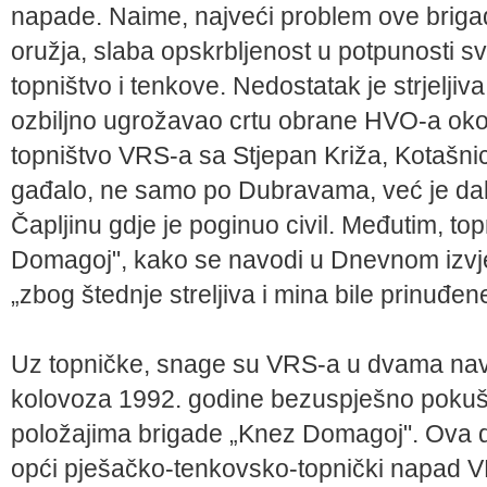
napade. Naime, najveći problem ove brigad
oružja, slaba opskrbljenost u potpunosti sv
topništvo i tenkove. Nedostatak je strjelji
ozbiljno ugrožavao crtu obrane HVO-a oko S
topništvo VRS-a sa Stjepan Križa, Kotašni
gađalo, ne samo po Dubravama, već je dal
Čapljinu gdje je poginuo civil. Međutim, t
Domagoj", kako se navodi u Dnevnom izvj
„zbog štednje streljiva i mina bile prinuđe
Uz topničke, snage su VRS-a u dvama navr
kolovoza 1992. godine bezuspješno pokuša
položajima brigade „Knez Domagoj". Ova d
opći pješačko-tenkovsko-topnički napad VRS