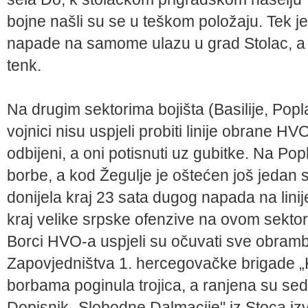
bojne našli su se u teškom položaju. Tek j
napade na samome ulazu u grad Stolac, a u
tenk.
Na drugim sektorima bojišta (Basilije, Popl
vojnici nisu uspjeli probiti linije obrane 
odbijeni, a oni potisnuti uz gubitke. Na P
borbe, a kod Žegulje je oštećen još jedan 
donijela kraj 23 sata dugog napada na linij
kraj velike srpske ofenzive na ovom sektor
Borci HVO-a uspjeli su očuvati sve obram
Zapovjedništva 1. hercegovačke brigade 
borbama poginula trojica, a ranjena su se
Dopisnik „Slobodne Dalmacije" iz Stoca izvi