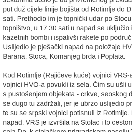
put duž cijele linije bojišta od Rotimlje do 
sati. Prethodio im je topnički udar po Stoc
topništvo, u 17.30 sati u napad se uključio
kazetnih bombi i ispalivši rakete po područ
Uslijedio je pješački napad na položaje H
Barana, Stoca, Komanjeg brda i Poplata.
Kod Rotimlje (Rajičeve kuće) vojnici VRS-a 
vojnici HVO-a povukli iz sela. Čim su ušli u
s pustošenjem objekata - crkve, seoskog do
se dugo tu zadržali, jer je ubrzo uslijedio
te su se srpski vojnici potisnuli iz Rotimlje
napad, VRS je izvršila na Stolac i to cest
sela Do, k stolačkom prigradskom naselju T