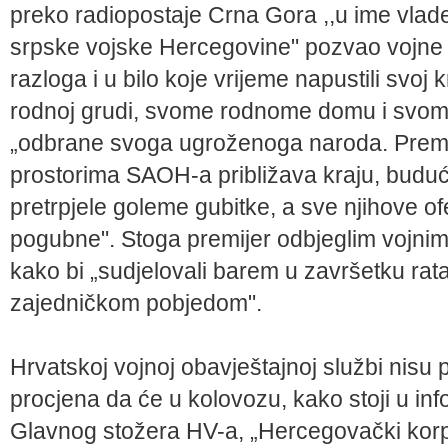
preko radiopostaje Crna Gora ,,u ime vlad
srpske vojske Hercegovine" pozvao vojne ob
razloga i u bilo koje vrijeme napustili svoj 
rodnoj grudi, svome rodnome domu i svom
„odbrane svoga ugroženoga naroda. Prema
prostorima SAOH-a približava kraju, buduć
pretrpjele goleme gubitke, a sve njihove of
pogubne". Stoga premijer odbjeglim vojnim
kako bi „sudjelovali barem u završetku rata
zajedničkom pobjedom".
Hrvatskoj vojnoj obavještajnoj službi nisu 
procjena da će u kolovozu, kako stoji u in
Glavnog stožera HV-a, „Hercegovački korpu