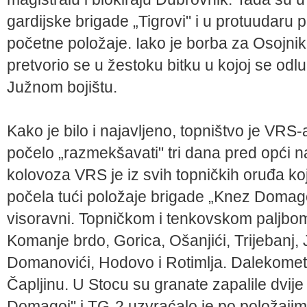
gardijske brigade „Tigrovi" i u protuudaru
početne položaje. Iako je borba za Osojnik
pretvorio se u žestoku bitku u kojoj se odlu
Južnom bojištu.
Kako je bilo i najavljeno, topništvo je VR
počelo „razmekšavati" tri dana pred opći
kolovoza VRS je iz svih topničkih oruđa koj
počela tući položaje brigade „Knez Domago
visoravni. Topničkom i tenkovskom paljbo
Komanje brdo, Gorica, Ošanjići, Trijebanj, 
Domanovići, Hodovo i Rotimlja. Dalekometn
Čapljinu. U Stocu su granate zapalile dvij
Domagoj" i TG-2 uzvraćalo je po položaj