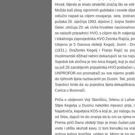
Hrvati. Mjesto je imalo strateški značaj što se vidi
Možda baš zbog ogromnih gubitaka i osvete dije
odlučni napad sa ciljem osvajanja sela. Izolirani
pušaka 26. siječnja 1993. dijelovi 2. bojne Se
Geler, uhićuju 20.-ak civila hrvatske nacionalno
se nalazili pripadnici HVO, s ciljem da ih natjeraju
i lokalnoga zapovjednika HVO Zvonka Rajića, pro
Ubijeno je 5 članova obitelji Kegelj: Jozini - Dr
(1931.). Draženko Kegelj i Franjo Rajić su pog
muslimanski džihad ratnici dokazujući se na naj
Svjedok tok zločina je bio Ivica Kegelj, koji je sl
sa još 26 zarobljenih pripadnika HVO prebačen 
UNPROFOR-ovi promatrači su sve nijemo pratili al
do njihovih tijela razbacanih po Dusini. Tek, pos
Svjedoci tvrde da su pojedina tijela dekapitiran
Carica u Busovači.
Priča o ubijenom Voji Stanišiću, Srbinu iz Laš
Stipe Kegelja u Dusinu nekoliko mjeseci prije,
Najetovića, kapetana KOS-a koji je, po nalogu sv
od Srba, dajući im do znanja da tu oni sa njima 
Prema priči člana obitelji Vojo je imao čudan jut
vode i otišla skuhati kavu. U tom trenutku na vra
gotova kahva komšije, upitao je. Mirno je na po