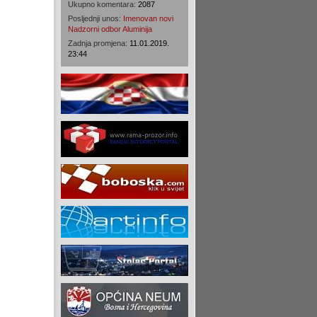
Ukupno komentara:
2087
Posljednji unos:
Imenovan novi
Nadzorni odbor Aluminija
Zadnja promjena:
11.01.2019.
23:44