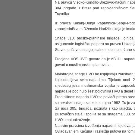
Na pravcu Visoko-Konđilo-Brezovik-Kaćuni napa
304. brigade iz Breze pod zapovjedništvom Senad
Travnika.
Iz pravca Kakanj-Donja Papratnica-Sebje-Pod
zapovjedništvom Džemala Hadžića, koja je imala 
Snage 310. brdsko-planinske brigade Fojnica
osiguravale logističku potporu na pravcu Uskoplj
Glavne pričuvne snage, stalno mobilne, držane su
Procjene VOS HVO govore da je ABiH u napadu na
govori o muslimanskim planovima.
Malobrojne snage HVO ne uspijevaju zaustaviti 
koje odolijeva svim napadima. Tijekom noći 27
sljedećeg jutra muslimanska vojska je započel
napada je poginulo šest bojovnika HVO a deset ih
Pred silinom napada HVO se povlači prema naselju
su hrvatske snage zauzele u rujnu 1992. Tu je 
Sa juga 305. brigada, poznata i kao jajačka, 
Busovačkih staja i spojila se sa snagama 333. br
HVO u poluokruženje.
Na svim pravcima izvođenja napadnih djelovanja k
Ovladavanjem Kaćuna i raskrižja putova na tom pr