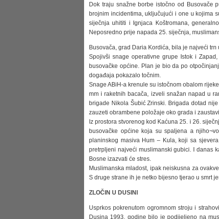
Dok traju snažne borbe istočno od Busovače pu
brojnim incidentima, uključujući i one u kojima 
siječnja uhititi i Ignjaca Koštromana, general
Neposredno prije napada 25. siječnja, muslimans
Busovača, grad Daria Kordića, bila je najveći tr
Spojivši snage operativne grupe Istok i Zapad
busovačke općine. Plan je bio da po otpočinjanj
događaja pokazalo točnim.
Snage ABiH-a krenule su istočnom obalom rijeke 
mm i raketnih bacača, izveli snažan napad u ran
brigade Nikola Šubić Zrinski. Brigada dotad nije 
zauzeti obrambene položaje oko grada i zaustavi
Iz prostora stvorenog kod Kaćuna 25. i 26. siječn
busovačke općine koja su spaljena a njiho¬vo 
planinskog masiva Hum – Kula, koji sa sjevera
pretrpljeni najveći muslimanski gubici. I danas 
Bosne izazvati će stres.
Muslimanska mladost, ipak neiskusna za ovakve 
S druge strane ih je netko bijesno tjerao u smrt je
ZLOČIN U DUSINI
Usprkos pokrenutom ogromnom stroju i strahovi
Dusina 1993. godine bilo je podijeljeno na musl