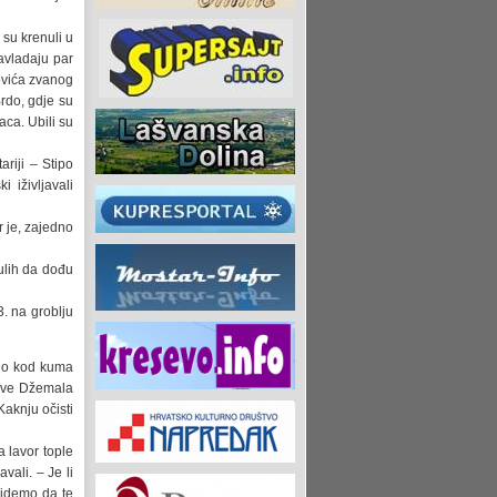
su krenuli u
savladaju par
ovića zvanog
rdo, gdje su
aca. Ubili su
ariji – Stipo
 iživljavali
r je, zajedno
nulih da dođu
3. na groblju
nio kod kuma
zive Džemala
Kaknju očisti
a lavor tople
vali. – Je li
 idemo da te