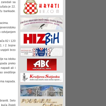
 zaredali sa
ušala je 22.
žu barikade.
jacima.
jeveroistoku
m odvijanjem
ača 82 i 120
. i 2. bojne
 uspjeli brzo
lje na istoku
napada preko
napadi ali i
ao središnje
vima napada.
raniti. Selo
kuća živjeli