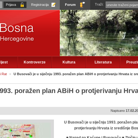
Traži:
Registracija
Forum
ijest
Kontroverze
Kultura
Literatura
Preuz
 Rat
»
U Busovači je u siječnju 1993. poražen plan ABiH o protjerivanju Hrvata iz sr
1993. poražen plan ABiH o protjerivanju Hrva
Napisano
17.02.2
U Busovači je u siječnju 1993. poražen pl
protjerivanju Hrvata iz središnje Bo
■ Napad na Kaćune i Busovaču ■ Zločin u