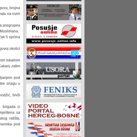
tpora, brojna
rvata na ovim
ja pregrupira
i Muslimana.
 čak 5 općina
govoj okolici
onim lokalnim
Kakanj zatim
vljanjem pod
gube snagu u
odžić, bivši
 brigada iz
mještena sa
kog ratišta,
Travnika pod