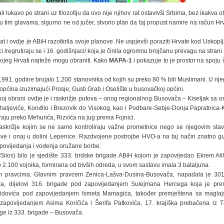
i lukavo po strani uz filozofiju da ovo nije njihov rat ostavivši Srbima, bez ikakva o
 u tim glavama, sigurno ne od jučer, stvorio plan da taj propust namire na račun H
rat i ovdje je ABiH razotkrila svoje planove. Ne uspjevši poraziti Hrvate kod Uskopl
 /regrutiraju se i 16. godišnjaci/ koja je činila ogromnu brojčanu prevagu na stran
 kojeg Hrvati najteže mogu obraniti. Kako
MAPA-1
i pokazuje to je prostor na spoju
 1991. godine brojalo 1.200 stanovnika od kojih su preko 80 % bili Muslimani. U nje
pćina izuzimajući Prosje, Gusti Grab i Oselište u busovačkoj općini.
tskoj obrani ovdje je i raskrižje putova – onog regionalnog Busovača – Kiseljak sa 
Mihaljeviće, Konđilo i Brezovik do Visokog, kao i Podbare-Sebje-Donja Papratnica-
raju preko Mehurića, Rizvića na jug prema Fojnici.
 raskrižje kojim se ne samo kontroliraju važne prometnice nego se njegovim sta
Lašve i onaj u dolini Lepenice. Razdvojene postrojbe HVO-a na taj način znatno 
apovijedanja i vođenja oružane borbe.
ilos) bilo je sjedište 333. brdske brigade ABiH kojom je zapovijedao Ekrem Alih
o 2.100 vojnika, formirana od bivših odreda, u svom sastavu imala 3 bataljuna.
 pravcima. Glavnim pravcem Zenica-Lašva-Dusina-Busovača, napadala je 301.
ća, dijelovi 316. brigade pod zapovijedanjem Sulejmana Hercega koja je pre
Zavidovića pod zapovijedanjem Ismeta Mamagića, također premještena sa maglajs
zapovijedanjem Asima Koričića i Šerifa Patkovića, 17. krajiška prebačena iz 
ge iz 333. brigade – Busovača.