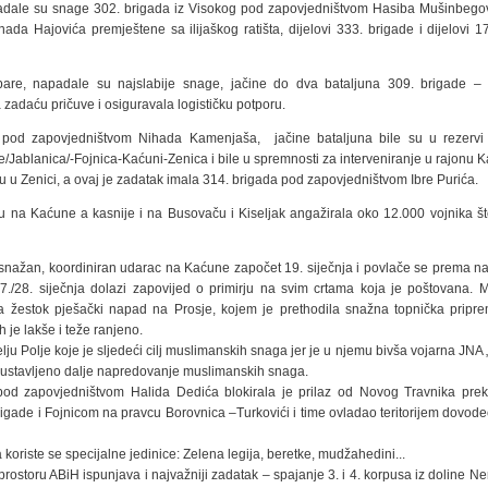
dale su snage 302. brigada iz Visokog pod zapovjedništvom Hasiba Mušinbegovi
a Hajovića premještene sa ilijaškog ratišta, dijelovi 333. brigade i dijelovi 17.
bare, napadale su najslabije snage, jačine do dva bataljuna 309. brigade –
zadaću pričuve i osiguravala logističku potporu.
 pod zapovjedništvom Nihada Kamenjaša, jačine bataljuna bile su u rezervi
e/Jablanica/-Fojnica-Kaćuni-Zenica i bile u spremnosti za interveniranje u rajonu K
 u Zenici, a ovaj je zadatak imala 314. brigada pod zapovjedništvom Ibre Purića.
 Kaćune a kasnije i na Busovaču i Kiseljak angažirala oko 12.000 vojnika što 
snažan, koordiniran udarac na Kaćune započet 19. siječnja i povlače se prema na
./28. siječnja dolazi zapovijed o primirju na svim crtama koja je poštovana. 
a žestok pješački napad na Prosje, kojem je prethodila snažna topnička pripre
 je lakše i teže ranjeno.
 Polje koje je sljedeći cilj muslimanskih snaga jer je u njemu bivša vojarna JNA 
zaustavljeno dalje napredovanje muslimanskih snaga.
pod zapovjedništvom Halida Dedića blokirala je prilaz od Novog Travnika pre
igade i Fojnicom na pravcu Borovnica –Turkovići i time ovladao teritorijem dovode
oriste se specijalne jedinice: Zelena legija, beretke, mudžahedini...
ostoru ABiH ispunjava i najvažniji zadatak – spajanje 3. i 4. korpusa iz doline N