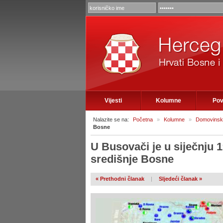
Vijesti
Kolumne
Pov
Nalazite se na:
Početna
»
Kolumne
»
Domovinski
Bosne
U Busovači je u siječnju 
središnje Bosne
« Prethodni članak
|
Sljedeći članak »