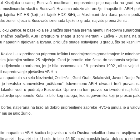
t Kiseljaka u samoj Busovači muslimani, neposredno prije napada na grad, su
su muslimanske vlasti u Busovači Hrvatima oduzimale oružje i hapsile ih. ABiH pok
nog tajnika HZ HB (koji je i tajnik HDZ BiH), a Muslimani dva dana potom podi
ke žene i djeca iz Busovače iznenada bježe iz grada, najviše prema Zenici.
n u oku Zenice, te baze koja se u mržnji spremala prema njemu i njegovim sunarodn
, snažno ojačavši, ABiH pregrupira snage u zoni Merdani - Lašva - Dusina na s
u napadnih djelovanja izvana, priključe snage ostavljene u gradu, što se kasniji
Kozice i - uz prethodnu pripremu teškim i neodmjerenim granatiranjem iz minobac
im jutarnjim satima 25. siječnja. Grad je branilo oko šesto do sedamsto vojnika 1
sudjelovala u borbama, jer je bila osnovana tek 19. prosinca 1992., ali su vojnici
ti napredovanje pješaštva ABiH-a.
ja napadnuta su sela Nezirovići, Oseli¬šte, Gusti Grab, Solakovići, Javor i Donje Po
je hrvatsko stanovništvo „očišćeno“. Istovremeno ABiH otvara i treći pravac 
 također vodi u područje Busovače. Upravo na tom pravcu su izvedeni najžešći 
kad ovdje spomenete Kula, iz bilo kog razloga, kod sugovornika koji je prošao pak
borbe, natjerana na brzo ali dobro pripremljene zapreke HVO-a ginula je u valo
r mu se jako žurilo.
tim napadima ABiH šačica bojovnika u selu Dusina nekoliko dana se uspijeva ob
imanski i hrvatski dio. U selu je bilo 45-50 muslimanskih kuća, dok su u sedam 