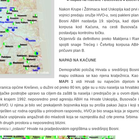
Nakon Krupe i Ždrimaca kod Uskoplja kad prvi
vojnici predaju oružje HVO-u, svoj pakleni plan
Bosni ABiH nastavlja 19. siječnja, kad dije
korpusa kod Kaćuna, na cesti Busovača -
postavljaju kontrolnu točku.
Ocijenivši da definitivno preko Makljena i 
spojiti snage Trećeg i Četvrtog korpusa ABi
pričuvni plan B.
NAPAD NA KAĆUNE
Demografski položaj Hrvata u središnjoj Bosni
mapu oslikava se kao njena kralježnica. Kao
MAPI 1
vidi Hrvati su najvećim dijelom ko
 granica općine Kreševo, u dužini od preko 80 km, gdje su u nizu naselja sa hrvats
čke postrojbe upravo sa ciljem da zaštiti ta naselja i prednjačio je u ovom dijel
k krajem 1992. neposredno pred agresiju ABiH na Hrvate Uskoplja, Busovače i
VO. U njima je bilo već prekaljenih bojovnika koja su prošla pakao Jajca i koji 
ješten uz rodna ognjišta u prirodnom rasporedu, HVO je bio snaga koja je sigurno 
daće uspijevala angažirati dio mladosti koja se razmjestila duž crte prema Srbima
ih drugih prostora u neposrednoj blizini.
icu i „ostavio“ Hrvate na pradjedovskim ognjištima u središnjoj Bosni.