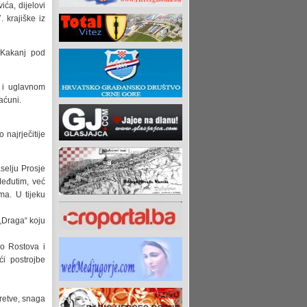
ća, dijelovi
 krajiške iz
 Kakanj pod
 i uglavnom
aćuni.
najrječitije
selju Prosje
Međutim, već
ma. U tijeku
„Draga“ koju
ko Rostova i
ći postrojbe
eretve, snaga