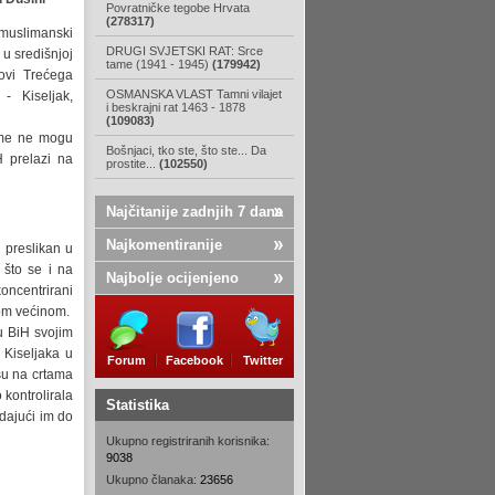
Povratničke tegobe Hrvata
(278317)
 muslimanski
DRUGI SVJETSKI RAT: Srce
 u središnjoj
tame (1941 - 1945)
(179942)
lovi Trećega
OSMANSKA VLAST Tamni vilajet
 Kiseljak,
i beskrajni rat 1463 - 1878
(109083)
Rame ne mogu
Bošnjaci, tko ste, što ste... Da
H prelazi na
prostite...
(102550)
Najčitanije zadnjih 7 dana
Najkomentiranije
 preslikan u
 što se i na
Najbolje ocijenjeno
ncentrirani
kom većinom.
u BiH svojim
 Kiseljaka u
Forum
Facebook
Twitter
su na crtama
kontrolirala
Statistika
 dajući im do
Ukupno registriranih korisnika:
9038
Ukupno članaka:
23656