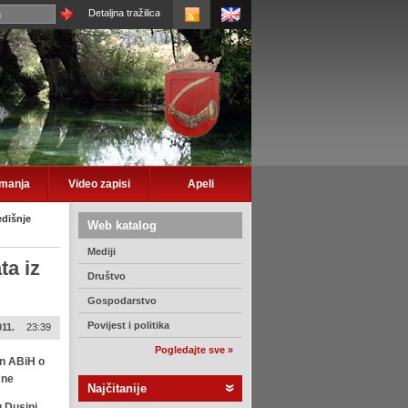
Detaljna tražilica
imanja
Video zapisi
Apeli
edišnje
Web katalog
Mediji
ta iz
Društvo
Gospodarstvo
Povijest i politika
011.
23:39
Pogledajte sve »
an ABiH o
sne
Najčitanije
 Dusini