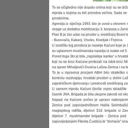
To se očigledno nije dopalo onima koji su se držal
mjesta u kojima su bili prirodna većina. Sada se
prostorima.
Agresija iz siječnja 1993. bio je uvod u otvoreni 
snage uz dodatnu mobilizaciju 3. korpusa u Zenici
Plan B je bio udar na prostor u središnjoj Bosni
- Busovača, Kakanj, Visoko, Kiseljak i Fojnica.
U središtu tog prostora je naselje Kaćuni koje je
su uglavnom muslimanska naselja iz svake od 5 o
Pored toga što je bila „najslabija karika“ u hrva
koji su se kroz Kaćune protezali na istok kroz 
na sjever Mihaljevići-Dusina-Lašva-Zenica i na k
To je u ispravnoj procjeni ABiH bilo strateško
kontrolu razdvajaju hrvatski prostori u dolini 
zajedničkom djelovanju i prednosti središnjeg z
U samom mjestu Kaćuni (bivše vojno skladište S
časnik JNA. Brigada je bila ukupne jakosti od ok
Napad na Kaćune počeo je upravo nabrojanim
Zenice pod zapovjedništvom Halila Selimbaši
maglajskog ratišta, dijelovi 318. brigade iz 
dijelovi 7. muslimanske brigade - Zenica pod 
zapovijedanjem Fikreta Ćuskića te "domaće" sna