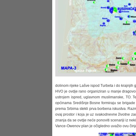
dolinom rijeke Lašve ispod Turbeta i do krajnjih
HVO je ovdje rano organiziran u manje dragovolja
ustrojem ispred, uglavnom muslimanske, TO. Te
općinama Središnje Bosne formiraju se brigade H
prema Srbima stekli prva borbena iskustva. Razm
ovaj prostor i koja je uz svakodnevne životne za
znanja da se ovdje neće ponoviti scenariji iz nek
Vance-Owenov plan je očigledno uvažio ovu činjen