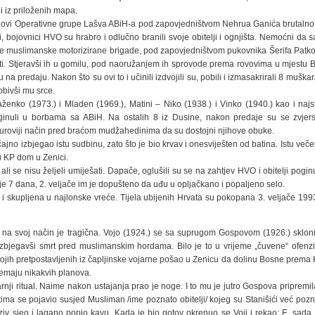
 i iz priloženih mapa.
lovi Operativne grupe Lašva ABiH-a pod zapovjedništvom Nehrua Ganića brutalno 
, bojovnici HVO su hrabro i odlučno branili svoje obitelji i ognjišta. Nemoćni da 
dme muslimanske motorizirane brigade, pod zapovjedništvom pukovnika Šerifa Patk
sti. Stjeravši ih u gomilu, pod naoružanjem ih sprovode prema rovovima u mjestu B
 na predaju. Nakon što su ovi to i učinili izdvojili su, pobili i izmasakrirali 8 muškar
bivši mu srce.
aženko (1973.) i Mladen (1969.), Matini – Niko (1938.) i Vinko (1940.) kao i najst
inuli u borbama sa ABiH. Na ostalih 8 iz Dusine, nakon predaje su se zvjerski
suroviji način pred braćom mudžahedinima da su dostojni njihove obuke.
učajno izbjegao istu sudbinu, zato što je bio krvav i onesviješten od batina. Istu veče
u KP dom u Zenici.
i se nisu željeli umiješati. Dapače, oglušili su se na zahtjev HVO i obitelji pogi
lije 7 dana, 2. veljače im je dopušteno da uđu u opljačkano i popaljeno selo.
a i skupljena u najlonske vreće. Tijela ubijenih Hrvata su pokopana 3. veljače 199
ve na svoj način je tragična. Vojo (1924.) se sa suprugom Gospovom (1926.) sklo
 izbjegavši smrt pred muslimanskim hordama. Bilo je to u vrijeme „čuvene“ ofen
ojih pretpostavljenih iz čapljinske vojarne pošao u Zenicu da dolinu Bosne prema 
nemaju nikakvih planova.
arnji ritual. Naime nakon ustajanja prao je noge. I to mu je jutro Gospova pripremil
tima se pojavio susjed Musliman /ime poznato obitelji/ kojeg su Stanišići već pozna
ziv sjeo i lagano popio kavu. Kada je bio gotov okrenuo se Voji i rekao: E, sada