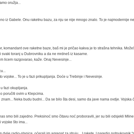
amo oružja...
 ono iz Gabele. Onu raketnu bazu, za nju se nije mnogo znalo. To je najmodernije ne
or, komandant ove raketne baze, baš mi je pričao kakva je to strašna tehnika. Možeš
 svaki toranj u Dubrovniku a da ne mrdneš iz kasarne.
im licem razgovarao, kaže. Onaj Nevesinje...
u...
 vojske... To je u fazi prikupljanja. Doće u Trebinje i Nevesinje.
 u fazi okupljanja.
o poručiti ovim u Klepcima.
nam... Neka budu budni... Da se bilo šta desi, samo da jave nama ovdje. Vojska ć
s smo bili zajedno. Preksinoć smo čitavu noć proboravili, jer su bili odsjekli Mline
 vojske što ima...
dvije radio-stanice, oćerali im agregat za struju... I rakete. I naredio potpukovnik 