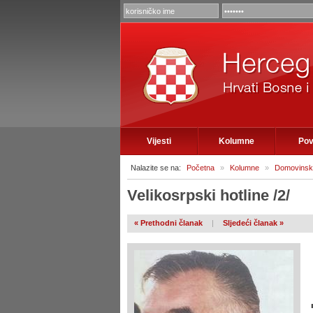
Vijesti
Kolumne
Pov
Nalazite se na:
Početna
»
Kolumne
»
Domovinski
Velikosrpski hotline /2/
« Prethodni članak
|
Sljedeći članak »