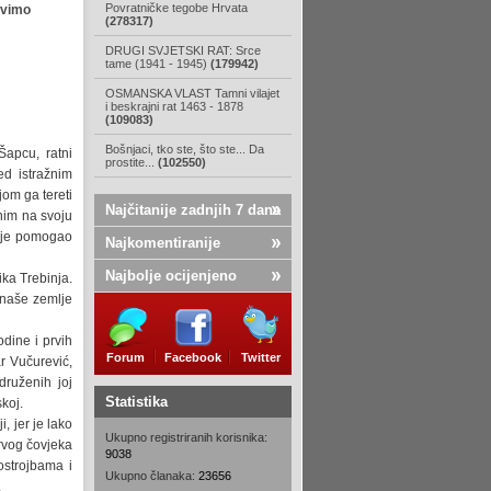
Povratničke tegobe Hrvata
avimo
(278317)
DRUGI SVJETSKI RAT: Srce
tame (1941 - 1945)
(179942)
OSMANSKA VLAST Tamni vilajet
i beskrajni rat 1463 - 1878
(109083)
Bošnjaci, tko ste, što ste... Da
Šapcu, ratni
prostite...
(102550)
ed istražnim
jom ga tereti
Najčitanije zadnjih 7 dana
nim na svoju
i je pomogao
Najkomentiranije
Najbolje ocijenjeno
ka Trebinja.
 naše zemlje
dine i prvih
Forum
Facebook
Twitter
r Vučurević,
druženih joj
Statistika
koj.
, jer je lako
Ukupno registriranih korisnika:
rvog čovjeka
9038
ostrojbama i
Ukupno članaka:
23656
.