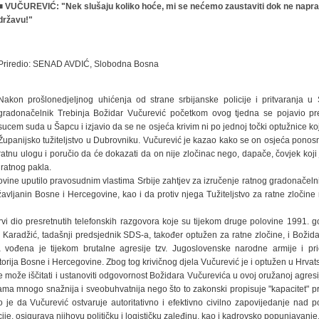
■ VUČUREVIĆ: "Nek slušaju koliko hoće, mi se nećemo zaustaviti dok ne napr
državu!"
Priredio: SENAD AVDIĆ, Slobodna Bosna
Nakon prošlonedjeljnog uhićenja od strane srbijanske policije i pritvaranja u 
gradonačelnik Trebinja Božidar Vučurević početkom ovog tjedna se pojavio pr
sucem suda u Šapcu i izjavio da se ne osjeća krivim ni po jednoj točki optužnice ko
Županijsko tužiteljstvo u Dubrovniku. Vučurević je kazao kako se on osjeća ponos
ratnu ulogu i poručio da će dokazati da on nije zločinac nego, dapače, čovjek koj
 ratnog pakla.
vine uputilo pravosudnim vlastima Srbije zahtjev za izručenje ratnog gradonačelni
vljanin Bosne i Hercegovine, kao i da protiv njega Tužiteljstvo za ratne zločine
vi dio presretnutih telefonskih razgovora koje su tijekom druge polovine 1991. go
Karadžić, tadašnji predsjednik SDS-a, također optužen za ratne zločine, i Božida
 vođena je tijekom brutalne agresije tzv. Jugoslovenske narodne armije i pri
torija Bosne i Hercegovine. Zbog tog krivičnog djela Vučurević je i optužen u Hrvats
može iščitati i ustanoviti odgovornost Božidara Vučurevića u ovoj oružanoj agresiji
jama mnogo snažnija i sveobuhvatnija nego što to zakonski propisuje "kapacitet" p
o je da Vučurević ostvaruje autoritativno i efektivno civilno zapovijedanje nad p
je, osigurava njihovu političku i logističku zaleđinu, kao i kadrovsko popunjavanje