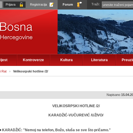
Traži:
Registracija
Forum
ijest
Kontroverze
Kultura
Literatura
Preuz
 Rat
»
Velikosrpski hotline /2/
Napisano
15.04.2
VELIKOSRPSKI HOTLINE /2/
KARADŽIĆ-VUČUREVIĆ /UŽIVO/
■ KARADŽIĆ: "Nemoj na telefon, Božo, sluša se sve što pričamo."