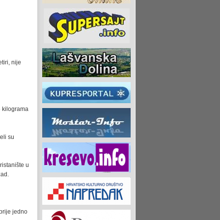
iri, nije
76 kilograma
eli su
istanište u
zad.
prije jedno