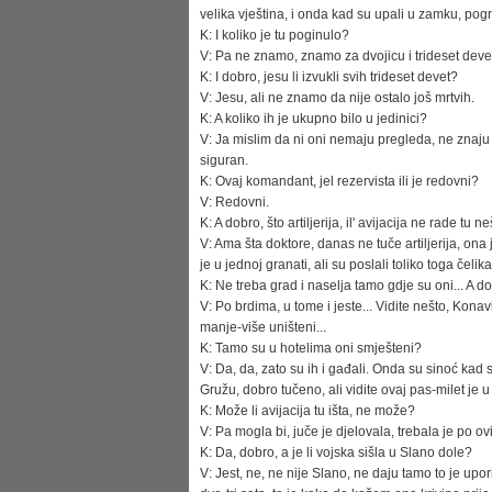
velika vještina, i onda kad su upali u zamku, pogrd
K: I koliko je tu poginulo?
V: Pa ne znamo, znamo za dvojicu i trideset devet
K: I dobro, jesu li izvukli svih trideset devet?
V: Jesu, ali ne znamo da nije ostalo još mrtvih.
K: A koliko ih je ukupno bilo u jedinici?
V: Ja mislim da ni oni nemaju pregleda, ne znaju 
siguran.
K: Ovaj komandant, jel rezervista ili je redovni?
V: Redovni.
K: A dobro, što artiljerija, il' avijacija ne rade tu n
V: Ama šta doktore, danas ne tuče artiljerija, ona 
je u jednoj granati, ali su poslali toliko toga čelik
K: Ne treba grad i naselja tamo gdje su oni... A do
V: Po brdima, u tome i jeste... Vidite nešto, Kona
manje-više uništeni...
K: Tamo su u hotelima oni smješteni?
V: Da, da, zato su ih i gađali. Onda su sinoć k
Gružu, dobro tučeno, ali vidite ovaj pas-milet je
K: Može li avijacija tu išta, ne može?
V: Pa mogla bi, juče je djelovala, trebala je po ovim
K: Da, dobro, a je li vojska sišla u Slano dole?
V: Jest, ne, ne nije Slano, ne daju tamo to je upo