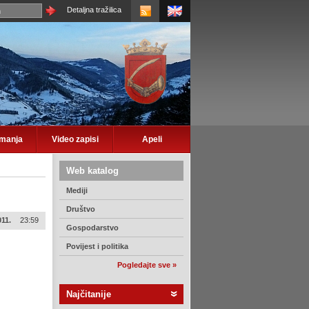
Detaljna tražilica
imanja
Video zapisi
Apeli
Web katalog
Mediji
Društvo
011.
23:59
Gospodarstvo
Povijest i politika
Pogledajte sve »
Najčitanije