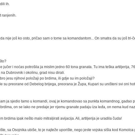
ili ih.
 ranjenih.
da nije još ko osto, pričao sam o tome sa komandantom... On smatra da su još tri-čet
ešto?
je jučer i noćas potrošila ja mislim jedno 60 tona granata. Tu ima teška artiljerija, 
a na Dubrovnik i okolinu, grad nisu dirali.
bro jesu njihovi položaji po brdima, ili gdje su im položaji?
vle su preorane od Debelog brijega, preorana je Župa, Kupari su uništeni svi oni hot
ad sam ja sjedio tamo u komandi, ovaj je komandovao sa punkta komandnog, gađao pr
 u brdima, on se lako ne predaje jer njemu granate padaju iza leđa, on nema kud na
 brdima ipak nešto malo mitraljirati avijacija. Ali, artiljerija je uradila čuda!
rište, sa Osojnika ubiše, to je najteže uporište, nego jeste vojska sišla kod Komolca 