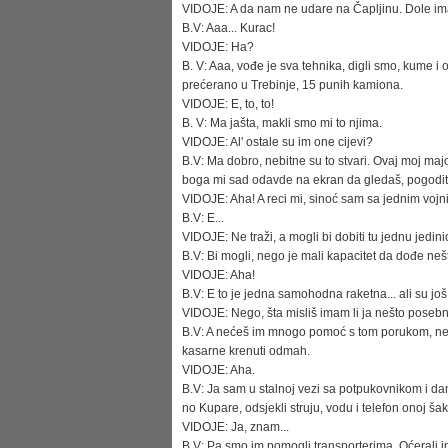
VIDOJE: A da nam ne udare na Čapljinu. Dole im
B.V: Aaa... Kurac!
VIDOJE: Ha?
B. V: Aaa, vođe je sva tehnika, digli smo, kume i
prećerano u Trebinje, 15 punih kamiona.
VIDOJE: E, to, to!
B. V: Ma jašta, makli smo mi to njima.
VIDOJE: Al' ostale su im one cijevi?
B.V: Ma dobro, nebitne su to stvari. Ovaj moj maj
boga mi sad odavde na ekran da gledaš, pogoditi
VIDOJE: Aha! A reci mi, sinoć sam sa jednim vojn
B.V: E...
VIDOJE: Ne traži, a mogli bi dobiti tu jednu jedinic
B.V: Bi mogli, nego je mali kapacitet da dođe nešto
VIDOJE: Aha!
B.V: E to je jedna samohodna raketna... ali su još
VIDOJE: Nego, šta misliš imam li ja nešto posebn
B.V: A nećeš im mnogo pomoć s tom porukom, ne z
kasarne krenuti odmah.
VIDOJE: Aha.
B.V: Ja sam u stalnoj vezi sa potpukovnikom i dana
no Kupare, odsjekli struju, vodu i telefon onoj šaki
VIDOJE: Ja, znam...
B.V: Pa smo im pomogli transporterima. Oćerali im 