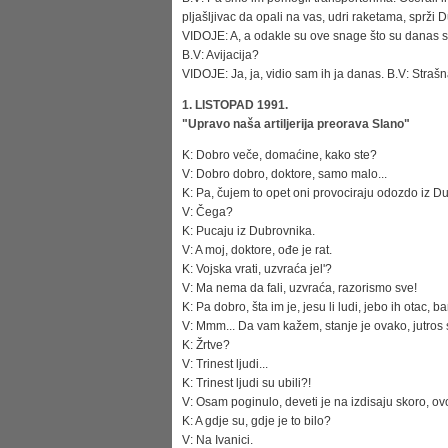
pljašljivac da opali na vas, udri raketama, sprži 
VIDOJE: A, a odakle su ove snage što su danas slj
B.V: Avijacija?
VIDOJE: Ja, ja, vidio sam ih ja danas. B.V: Strašn
1. LISTOPAD 1991.
"Upravo naša artiljerija preorava Slano"
K: Dobro veče, domaćine, kako ste?
V: Dobro dobro, doktore, samo malo...
K: Pa, čujem to opet oni provociraju odozdo iz Du
V: Čega?
K: Pucaju iz Dubrovnika.
V: A moj, doktore, ođe je rat.
K: Vojska vrati, uzvraća jel'?
V: Ma nema da fali, uzvraća, razorismo sve!
K: Pa dobro, šta im je, jesu li ludi, jebo ih ota
V: Mmm... Da vam kažem, stanje je ovako, jutros s
K: Žrtve?
V: Trinest ljudi...
K: Trinest ljudi su ubili?!
V: Osam poginulo, deveti je na izdisaju skoro, o
K: A gdje su, gdje je to bilo?
V: Na Ivanici.