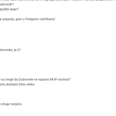
Dubrovnik"!
uštrili dolje?
a avijacija, gore u Podgorici načičkana!
brovnika, je li?
c, bar su mogli da Dubrovnik ne napune MUP-ovcima!?
mo doživjeli žrtve velike.
vo drugo ranjeno.