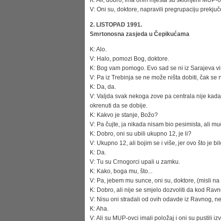
K: Ali, dobro, ima onih mjesta su sklonjeni MUP-ov
V: Oni su, doktore, napravili pregrupaciju prekjuč
2. LISTOPAD 1991.
Smrtonosna zasjeda u Čepikućama
K: Alo.
V: Halo, pomozi Bog, doktore.
K: Bog vam pomogo. Evo sad se ni iz Sarajeva viš
V: Pa iz Trebinja se ne može ništa dobiti, čak se 
K: Da, da.
V: Valjda svak nekoga zove pa centrala nije kada
okrenuti da se dobije.
K: Kakvo je stanje, Božo?
V: Pa čujte, ja nikada nisam bio pesimista, ali mu
K: Dobro, oni su ubili ukupno 12, je li?
V: Ukupno 12, ali bojim se i više, jer ovo što je 
K: Da.
V: Tu su Crnogorci upali u zamku.
K: Kako, boga mu, što...
V: Pa, jebem mu sunce, oni su, doktore, (misli na 
K: Dobro, ali nije se smjelo dozvoliti da kod Rav
V: Nisu oni stradali od ovih odavde iz Ravnog, neg
K: Aha.
V: Ali su MUP-ovci imali položaj i oni su pustili 