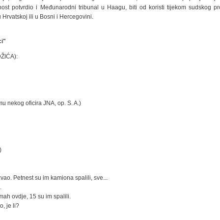
čnost potvrdio i Međunarodni tribunal u Haagu, biti od koristi tijekom sudskog pr
 Hrvatskoj ili u Bosni i Hercegovini.
ci"
ŽIĆA):
mu nekog oficira JNA, op. S. A.)
)
vao. Petnest su im kamiona spalili, sve...
.
h ovdje, 15 su im spalili.
, je li?