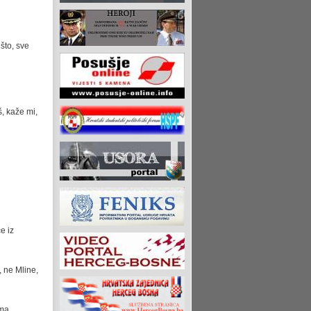
što, sve
, kaže mi,
e iz
, ne Mline,
"ma