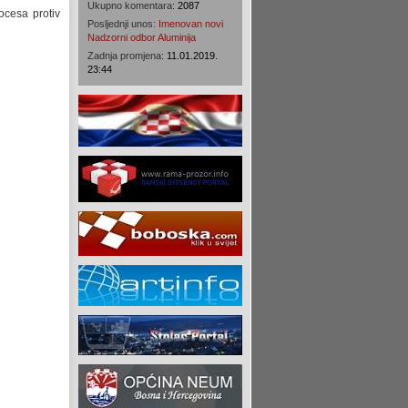
Ukupno komentara:
2087
ocesa protiv
Posljednji unos:
Imenovan novi
Nadzorni odbor Aluminija
Zadnja promjena:
11.01.2019.
23:44