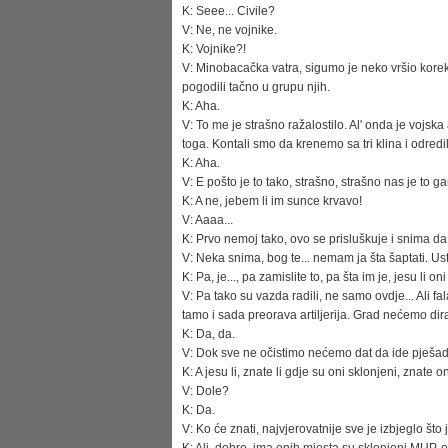
K: Seee... Civile?
V: Ne, ne vojnike.
K: Vojnike?!
V: Minobacačka vatra, sigumo je neko vršio korektu
pogodili tačno u grupu njih.
K: Aha.
V: To me je strašno ražalostilo. Al' onda je vojska
toga. Kontali smo da krenemo sa tri klina i odredi
K: Aha.
V: E pošto je to tako, strašno, strašno nas je to
K: A ne, jebem li im sunce krvavo!
V: Aaaa...
K: Prvo nemoj tako, ovo se prisluškuje i snima d
V: Neka snima, bog te... nemam ja šta šaptati. Us
K: Pa, je..., pa zamislite to, pa šta im je, jesu li o
V: Pa tako su vazda radili, ne samo ovdje... Ali fa
tamo i sada preorava artiljerija. Grad nećemo dira
K: Da, da.
V: Dok sve ne očistimo nećemo dat da ide pješadija
K: A jesu li, znate li gdje su oni sklonjeni, znate
V: Dole?
K: Da.
V: Ko će znati, najvjerovatnije sve je izbjeglo št