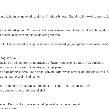
ru iz jedinice, neko od izdajnika, il' neko s brijega. Gađali su ih nekoliko puta dok
 aktivirala artiljeriju... Odma' smo odustali kako smo se bili dogovorili od plana, ako
li pravce. Neki dan su bila ovdje dva generala.
 ganulo. Onda smo odlučili i ja sam prisustvovo da artiljerijom gađamo sve osim sam
a bog sačuva.
tavljat se nećemo dok ne napravimo državu! Nema sile ni boga... Nek' slušaju...
ni normalni da pucaju... U vojnike, to mi nije jasno.
la bogu, presjekli smo Slano dolje, zatvorili Dubrovnik, odvojili ga od svijeta. Izašl
ti, jer imamo svojih ljudi tamo.
, nego mic po mic. Neka gori tehnika, ali ljudi, nek' ostanu ljudi živi.
 one domove i ono, znate sve jel' da?
o je van Dubrovnika, inače ko je osto ja mislim da mu je naopako.