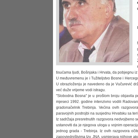
tisućama ljudi, Bošnjaka i Hrvata, da pobjegnu iz
U međuvremenu je i Tužiteljstvo Bosne i Hercego
U obrazloženju je navedeno da je Vučurević drža
već duže vrijeme vodi istragu.
"Slobodna Bosna" je u prošlom broju objavila pr
mjeseci 1992. godine intenzivno vodili Radovan 
gradonačelnik Trebinja. Većina ovih razgovora
paravojnih postrojbi na susjednu Hrvatsku sa teri
Iz sadržaja presretnutih razgovora nedvojbeno se 
ustanoviti da je njegova uloga u vojnim operaci
jednog grada - Trebinja. Iz ovih razgovora očit
zapovjedništvima tzv. JNA, usmjerava njihove akci