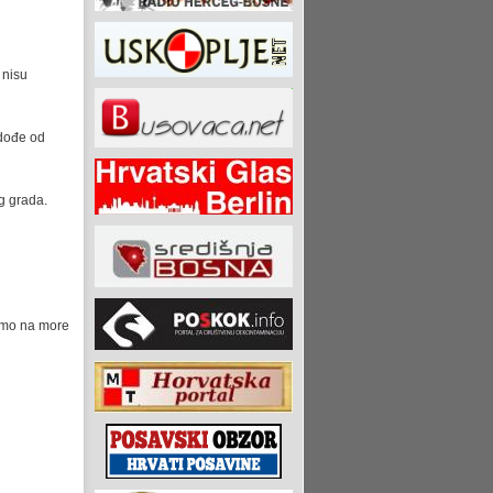
 nisu
 dođe od
og grada.
i smo na more