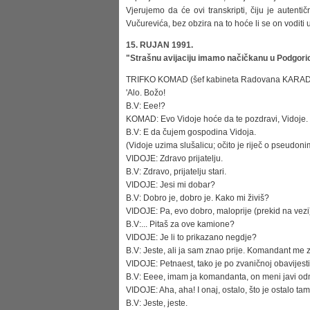
Vjerujemo da će ovi transkripti, čiju je autenti
Vučurevića, bez obzira na to hoće li se on voditi u
15. RUJAN 1991.
"Strašnu avijaciju imamo načičkanu u Podgori
TRIFKO KOMAD (šef kabineta Radovana KARAD
'Alo. Božo!
B.V: Eee!?
KOMAD: Evo Vidoje hoće da te pozdravi, Vidoje.
B.V: E da čujem gospodina Vidoja.
(Vidoje uzima slušalicu; očito je riječ o pseudoni
VIDOJE: Zdravo prijatelju.
B.V: Zdravo, prijatelju stari.
VIDOJE: Jesi mi dobar?
B.V: Dobro je, dobro je. Kako mi živiš?
VIDOJE: Pa, evo dobro, maloprije (prekid na vezi
B.V:... Pitaš za ove kamione?
VIDOJE: Je li to prikazano negdje?
B.V: Jeste, ali ja sam znao prije. Komandant me z
VIDOJE: Petnaest, tako je po zvaničnoj obavijesti
B.V: Eeee, imam ja komandanta, on meni javi odma
VIDOJE: Aha, aha! I onaj, ostalo, što je ostalo tamo
B.V: Jeste, jeste.