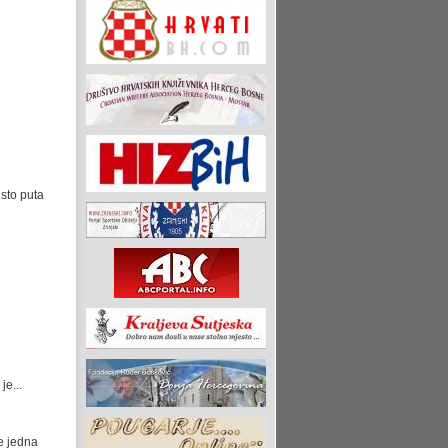
 sto puta
je...
je jedna