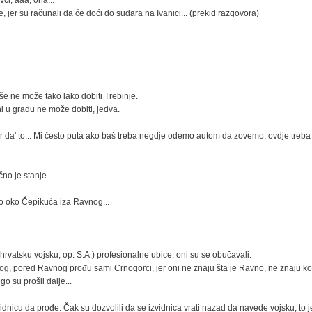
ci, aaa, ona...
e, jer su računali da će doći do sudara na Ivanici... (prekid razgovora)
e ne može tako lako dobiti Trebinje.
ni u gradu ne može dobiti, jedva.
r da' to... Mi često puta ako baš treba negdje odemo autom da zovemo, ovdje treba
čno je stanje.
bilo oko Čepikuća iza Ravnog...
hrvatsku vojsku, op. S.A.) profesionalne ubice, oni su se obučavali.
nog, pored Ravnog prođu sami Crnogorci, jer oni ne znaju šta je Ravno, ne znaju ko 
o su prošli dalje...
izvidnicu da prođe. Čak su dozvolili da se izvidnica vrati nazad da navede vojsku, to 