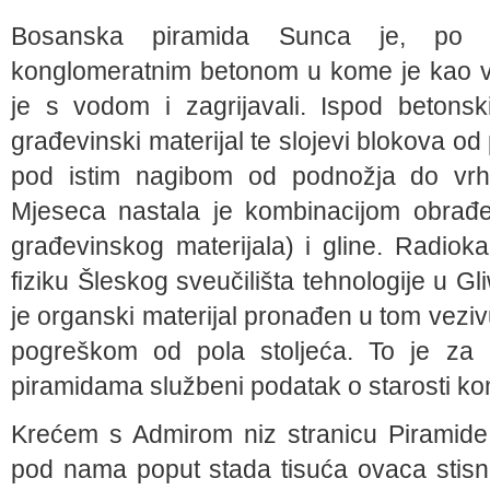
Bosanska piramida Sunca je, po nj
konglomeratnim betonom u kome je kao vez
je s vodom i zagrijavali. Ispod betonsk
građevinski materijal te slojevi blokova od 
pod istim nagibom od podnožja do vrh
Mjeseca nastala je kombinacijom obrađe
građevinskog materijala) i gline. Radiok
fiziku Šleskog sveučilišta tehnologije u G
je organski materijal pronađen u tom vez
pogreškom od pola stoljeća. To je za p
piramidama službeni podatak o starosti k
Krećem s Admirom niz stranicu Piramide 
pod nama poput stada tisuća ovaca stisnu