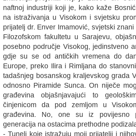
naftnoj industriji koji je, kako kaže Bosn
na istraživanja u Visokom i svjetsku pro
prijatelj dr. Enver Imamović, svjetski znani
Filozofskom fakultetu u Sarajevu, objaš
posebno područje Visokog, jedinstveno ar
gdje su se od antičkih vremena do dana
Europe, preko Ilira i Rimljana do stanovni
tadašnjeg bosanskog kraljevskog grada 
odnosno Piramide Sunca. On niječe mogu
građevina objašnjavajući to geološk
činjenicom da pod zemljom u Visokom 
građevina. No, one su iz povijesno p
generacija na ostacima prethodne podizala
- Tuneli koje istražuju moji prijatelji i njih