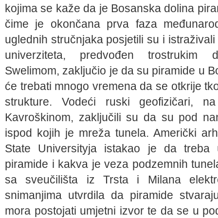
kojima se kaže da je Bosanska dolina pir
čime je okončana prva faza međunarodne
uglednih stručnjaka posjetili su i istraživali
univerziteta, predvođen trostrukim 
Swelimom, zaključio je da su piramide u 
će trebati mnogo vremena da se otkrije tko
strukture. Vodeći ruski geofizičari
Kavroškinom, zaključili su da su pod na
ispod kojih je mreža tunela. Američki ar
State Universityja istakao je da treba 
piramide i kakva je veza podzemnih tunel
sa sveučilišta iz Trsta i Milana elek
snimanjima utvrdila da piramide stvara
mora postojati umjetni izvor te da se u 