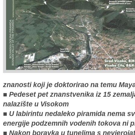
znanosti koji je doktorirao na temu May
■ Pedeset pet znanstvenika iz 15 zemalj
nalazište u Visokom
■ U labirintu nedaleko piramida nema sv
energije podzemnih vodenih tokova ni pr
■ Nakon boravka u tunelima s nevjeroj