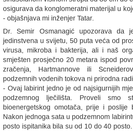
osigurava da konglomeratni materijal u koj
- objašnjava mi inženjer Tatar.
Dr. Semir Osmanagić upozorava da je 
jedinstvena u svijetu, 50 puta veća od pros
virusa, mikroba i bakterija, ali i naš org
smješten prosječno 20 metara ispod povr
zračenja, Hartmannove ili Scneidero
podzemnih vodenih tokova ni prirodna radi
- Ovaj labirint jedno je od najsigurnijih m
podzemnog lječilišta. Proveli smo s
bioenergetskog omotača, prije i poslij
Nakon jednoga sata u podzemnom labirintu
posto ispitanika bila su od 10 do 40 posto.