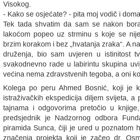
Visokog.
- Kako se osjećate? - pita moj vodič i doma
Tek tada shvatim da sam se nakon bora
lakoćom popeo uz strminu s koje se nije 
brzim korakom i bez „hvatanja zraka“. A na
druženja, bio sam uvjeren u istinitost tv
svakodnevno rade u labirintu skupina uvi
većina nema zdravstvenih tegoba, a oni koji 
Kolega po peru Ahmed Bosnić, koji je k
istraživačkih ekspedicija diljem svijeta, 
tajnama i odgovorima pretočio u knjige,
predsjednik je Nadzornog odbora Funda
piramida Sunca, čiji je ured u poznatom ho
značenja projekta koji je začeo dr. Os