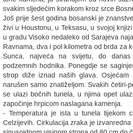
svakim sljedećim korakom kroz srce Bosne 
Još prije šest godina bosanski je znanstve
živi u Houstonu, u Teksasu, u svojoj knjizi
u gradu Visoko nedaleko od Sarajeva najavi
Ravnama, dva i pol kilometra od brda za k
Sunca, najveća na svijetu, do danas
podzemnih hodnika. Ponegdje se saginje
strop diže iznad naših glava. Osjećam s
narušen samo znatiželjom. Svakih četiri-pe
se ulazi bočnih tunela, u njima opet ulazi
započinje hrpicom naslagana kamenja.
- Temperatura je ista u tunela tijekom 
Celzijevih. Cirkulacija zraka je izvanredna i 
sinusoidnom visinom stropa od 80 cm do čet