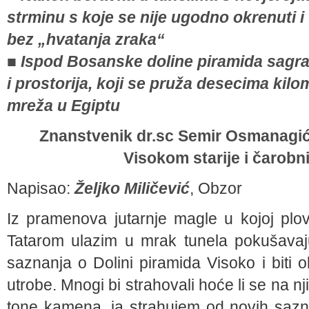
strminu s koje se nije ugodno okrenuti i
bez „hvatanja zraka“
■ Ispod Bosanske doline piramida sagrađ
i prostorija, koji se pruža desecima kilo
mreža u Egiptu
Znanstvenik dr.sc Semir Osmanagić
Visokom starije i čarobn
Napisao:
Željko Miličević
, Obzor
Iz pramenova jutarnje magle u kojoj plo
Tatarom ulazim u mrak tunela pokušavaju
saznanja o Dolini piramida Visoko i biti o
utrobe. Mnogi bi strahovali hoće li se na njih
tone kamena, ja strahujem od novih sazna