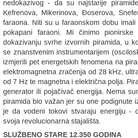
nedokazivog - da su najstarije piramid
Kefrenova, Mikerinova, Đoserova, Snefer
faraona. Niti su u faraonskom dobu imali t
pokapani faraoni. Mi činimo pionirsk
dokazivanju svrhe izvornih piramida, u k
se znanstvenim instrumentarijem (osciloskop
izmjerili pet energetskih fenomena na pi
elektromagnetna zračenja od 28 kHz, ultr
od 7 Hz te magnetna i električna polja. P
generator ili pojačivač energija. Nema su
piramida bio važan jer su one podignute
je da vodeni tokovi stvaraju energiju -
svoja revolucionarna stajališta.
SLUŽBENO STARE 12.350 GODINA