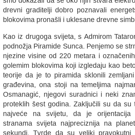
smo dokazali da se oko njih stvara elektr
drevni graditelji dobro poznavali energ
blokovima pronašli i uklesane drevne simb
Kao iz drugoga svijeta, s Admirom Tatar
podnožja Piramide Sunca. Penjemo se str
njezine visine od 220 metara i označenih 
golemim blokovima koji izgledaju kao beto
teorije da je to piramida sklonili zemljan
građevina, ona stoji na temeljima najma
Osmanagić, njegovi suradnici i neki znans
proteklih šest godina. Zaključili su da su
najveće na svijetu, da je orijentacija
stranama svijeta najpreciznija na pla
sekundi. Tvrde da su veliki pravokutni 