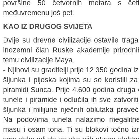
površine 50 četvornih metara s čet
međuvremenu još pet.
KAO IZ DRUGOG SVIJETA
Dvije su drevne civilizacije ostavile trag
inozemni član Ruske akademije prirodnih
temu civilizacije Maya.
- Njihovi su graditelji prije 12.350 godina 
šljunka i pijeska kojima su se koristili z
piramidi Sunca. Prije 4.600 godina druga c
tunele i piramide i odlučila ih sve zatvorit
šljunka i milijune riječnih oblutaka praveć
Na podovima tunela nalazimo megalitne
masu i osam tona. Ti su blokovi točno i