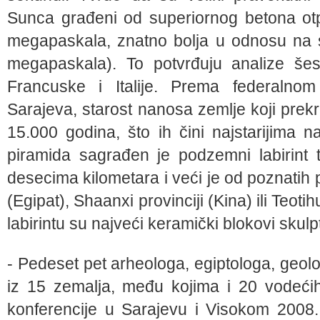
Sunca građeni od superiornog betona ot
megapaskala, znatno bolja u odnosu na
megapaskala). To potvrđuju analize šest
Francuske i Italije. Prema federalnom 
Sarajeva, starost nanosa zemlje koji prekr
15.000 godina, što ih čini najstarijima 
piramida sagrađen je podzemni labirint t
desecima kilometara i veći je od poznatih
(Egipat), Shaanxi provinciji (Kina) ili Te
labirintu su najveći keramički blokovi skul
- Pedeset pet arheologa, egiptologa, geolog
iz 15 zemalja, među kojima i 20 vodećih
konferencije u Sarajevu i Visokom 2008. 