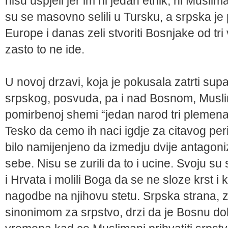
nisu uspjeli jer im ni jedan etnik, ni Musli
su se masovno selili u Tursku, a srpska je 
Europe i danas zeli stvoriti Bosnjake od tr
zasto to ne ide.
U novoj drzavi, koja je pokusala zatrti supa
srpskog, posvuda, pa i nad Bosnom, Musli
pomirbenoj shemi “jedan narod tri plemena”
Tesko da cemo ih naci igdje za citavog per
bilo namijenjeno da izmedju dvije antagoni
sebe. Nisu se zurili da to i ucine. Svoju s
i Hrvata i molili Boga da se ne sloze krst i 
nagodbe na njihovu stetu. Srpska strana, z
sinonimom za srpstvo, drzi da je Bosnu do