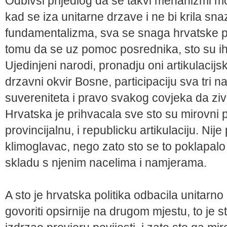
Odbivsi prijedlog da se takvi mehanizmi mog
kad se iza unitarne drzave i ne bi krila sn
fundamentalizma, sva se snaga hrvatske pol
tomu da se uz pomoc posrednika, sto su ih 
Ujedinjeni narodi, pronadju oni artikulacijs
drzavni okvir Bosne, participaciju sva tri 
suvereniteta i pravo svakog covjeka da zivi 
Hrvatska je prihvacala sve sto su mirovni po
provincijalnu, i republicku artikulaciju. Nije
klimoglavac, nego zato sto se to poklapalo 
skladu s njenim nacelima i namjerama.
A sto je hrvatska politika odbacila unitar
govoriti opsirnije na drugom mjestu, to je s