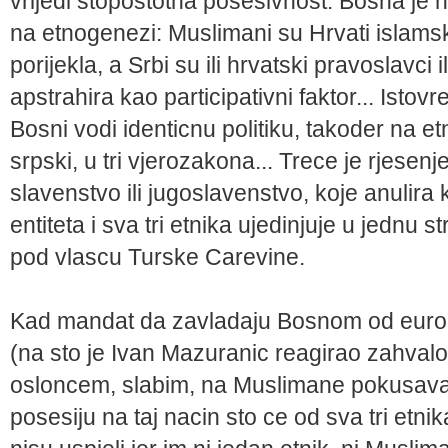
vrijedi stopostotna posesivnost: Bosna je 
na etnogenezi: Muslimani su Hrvati islamsk
porijekla, a Srbi su ili hrvatski pravoslavci 
apstrahira kao participativni faktor... Ist
Bosni vodi identicnu politiku, takoder na e
srpski, u tri vjerozakona... Trece je rjesenje
slavenstvo ili jugoslavenstvo, koje anulira 
entiteta i sva tri etnika ujedinjuje u jednu 
pod vlascu Turske Carevine.
Kad mandat da zavladaju Bosnom od europs
(na sto je Ivan Mazuranic reagirao zahvalo
osloncem, slabim, na Muslimane pokusavaju
posesiju na taj nacin sto ce od sva tri etni