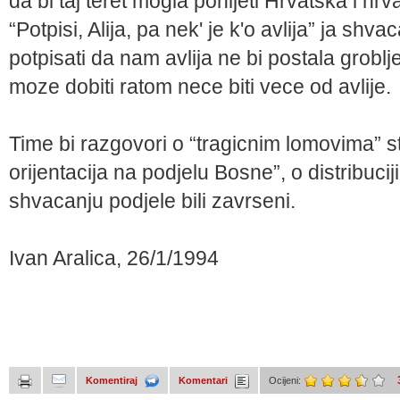
da bi taj teret mogla ponijeti Hrvatska i hr
“Potpisi, Alija, pa nek' je k'o avlija” ja s
potpisati da nam avlija ne bi postala groblje
moze dobiti ratom nece biti vece od avlije.
Time bi razgovori o “tragicnim lomovima” s
orijentacija na podjelu Bosne”, o distribucij
shvacanju podjele bili zavrseni.
Ivan Aralica, 26/1/1994
Komentiraj
Komentari
Ocijeni: