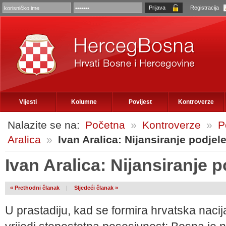
Registracija
Vijesti
Kolumne
Povijest
Kontroverze
Nalazite se na:
Početna
»
Kontroverze
»
P
Aralica
»
Ivan Aralica: Nijansiranje podjel
Ivan Aralica: Nijansiranje p
« Prethodni članak
|
Sljedeći članak »
U prastadiju, kad se formira hrvatska nacij