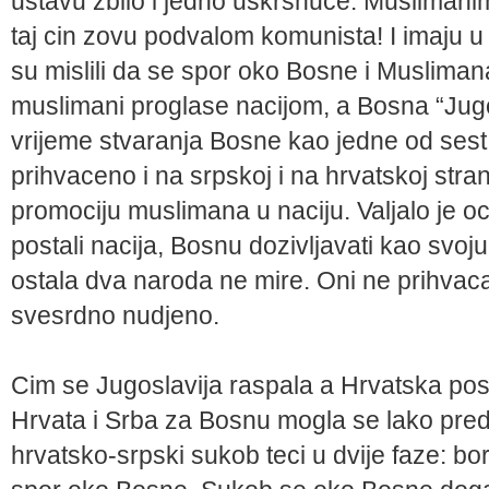
ustavu zbilo i jedno uskrsnuce. Muslimanim
taj cin zovu podvalom komunista! I imaju u 
su mislili da se spor oko Bosne i Muslimana
muslimani proglase nacijom, a Bosna “Jug
vrijeme stvaranja Bosne kao jedne od sest 
prihvaceno i na srpskoj i na hrvatskoj stra
promociju muslimana u naciju. Valjalo je o
postali nacija, Bosnu dozivljavati kao svoj
ostala dva naroda ne mire. Oni ne prihvaca
svesrdno nudjeno.
Cim se Jugoslavija raspala a Hrvatska po
Hrvata i Srba za Bosnu mogla se lako predv
hrvatsko-srpski sukob teci u dvije faze: b