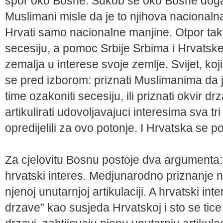
spor oko Bosne. Sukob se oko Bosne doga
Muslimani misle da je to njihova nacionalna 
Hrvati samo nacionalne manjine. Otpor tak
secesiju, a pomoc Srbije Srbima i Hrvatsk
zemalja u interese svoje zemlje. Svijet, ko
se pred izborom: priznati Muslimanima da j
time ozakoniti secesiju, ili priznati okvir dr
artikulirati udovoljavajuci interesima sva t
opredijelili za ovo potonje. I Hrvatska se pol
Za cjelovitu Bosnu postoje dva argumenta:
hrvatski interes. Medjunarodno priznanje nj
njenoj unutarnjoj artikulaciji. A hrvatski inte
drzave” kao susjeda Hrvatskoj i sto se tice