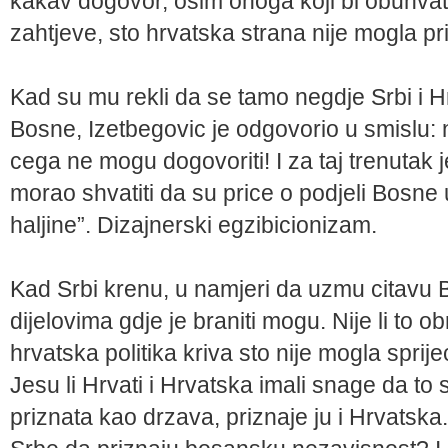
kakav dogovor, osim onoga koji bi obuhvat
zahtjeve, sto hrvatska strana nije mogla prih
Kad su mu rekli da se tamo negdje Srbi i H
Bosne, Izetbegovic je odgovorio u smislu: 
cega ne mogu dogovoriti! I za taj trenutak j
morao shvatiti da su price o podjeli Bosne 
haljine”. Dizajnerski egzibicionizam.
Kad Srbi krenu, u namjeri da uzmu citavu B
dijelovima gdje je braniti mogu. Nije li to 
hrvatska politika kriva sto nije mogla sprij
Jesu li Hrvati i Hrvatska imali snage da to 
priznata kao drzava, priznaje ju i Hrvatska.