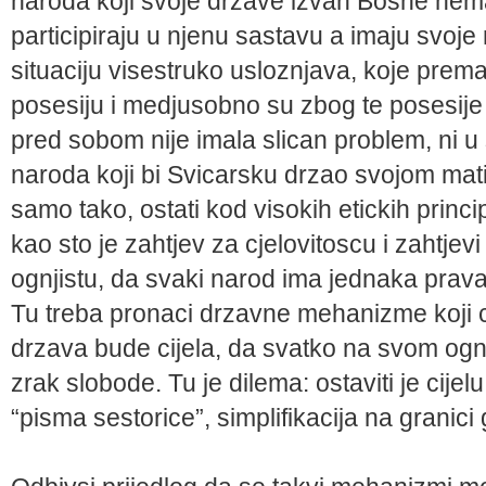
naroda koji svoje drzave izvan Bosne nema
participiraju u njenu sastavu a imaju svoje
situaciju visestruko usloznjava, koje prema
posesiju i medjusobno su zbog te posesije
pred sobom nije imala slican problem, ni u 
naroda koji bi Svicarsku drzao svojom m
samo tako, ostati kod visokih etickih princip
kao sto je zahtjev za cjelovitoscu i zahtj
ognjistu, da svaki narod ima jednaka prava
Tu treba pronaci drzavne mehanizme koji ce
drzava bude cijela, da svatko na svom ognji
zrak slobode. Tu je dilema: ostaviti je cijelu i
“pisma sestorice”, simplifikacija na granici 