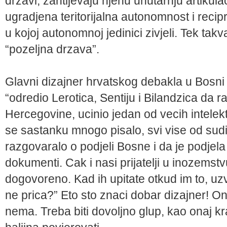
drzavi, zahtijevaju njenu unutarnju artikul
ugradjena teritorijalna autonomnost i recip
u kojoj autonomnoj jedinici zivjeli. Tek tak
“pozeljna drzava”.
Glavni dizajner hrvatskog debakla u Bosni 
“odredio Lerotica, Sentiju i Bilandzica da r
Hercegovine, ucinio jedan od vecih intelektu
se sastanku mnogo pisalo, svi vise od sudi
razgovaralo o podjeli Bosne i da je podjel
dokumenti. Cak i nasi prijatelji u inozemst
dogovoreno. Kad ih upitate otkud im to, uz
ne prica?” Eto sto znaci dobar dizajner! On 
nema. Treba biti dovoljno glup, kao onaj kral