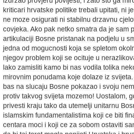
izdrzao provjeru povijesti, i zato sto ga mi
kriticari hrvatske politike trebali upitati, n
ne moze osigurati ni stabilnu drzavnu cjelo
covjeka. Ako pak netko smatra da je sam 
artikulaciji Bosne pristanak na podjelu u sm
jedna od mogucnosti koja se spletom okoln
njegov problem koji se ocituje u nerazlikov
lako zamisliti kamo bi nas vodila tolika neko
mirovnim ponudama koje dolaze iz svijeta. Is
bas na slucaju Bosne pokazao i svoju nemoc 
protiv takvog svijeta mozemo! Uostalom, gdje
privesti kraju tako da utemelji unitarnu Bos
islamskim fundamentalistima koji ce biti fi
centara moci i koji ce za sobom ostaviti sa