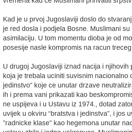
vremena kad ce Muslimani prihvatiti srpstv
Kad je u prvoj Jugoslaviji doslo do stvara
je red dosla i podjela Bosne. Muslimani su 
asimilaciju. U tom momentu dioba je od mog
posesije nasle kompromis na racun treceg
U drugoj Jugoslaviji iznad nacija i njihovih 
koja je trebala uciniti suvisnim nacionalno o
jedinstvo” koje ce unutar drzave neutralizir
ih i prema vani prikazati kao beskomprom
ne uspijeva i u Ustavu iz 1974., dotad zatom
uvijek u okviru “bratstva i jedinstva”, i jos
”radnicke klase” kao hegemona unutar nacij