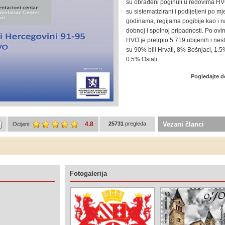
su obrađeni poginuli u redovima HV
su sistematizirani i podijeljeni po m
godinama, regijama pogibije kao i n
dobnoj i spolnoj pripadnosti. Po ov
HVO je pretrpio 5.719 ubijenih i nest
su 90% bili Hrvati, 8% Bošnjaci, 1.5%
0.5% Ostali.
Pogledajte 
4.8
25731
pregleda
Vezani članci
Ocijeni:
Fotogalerija