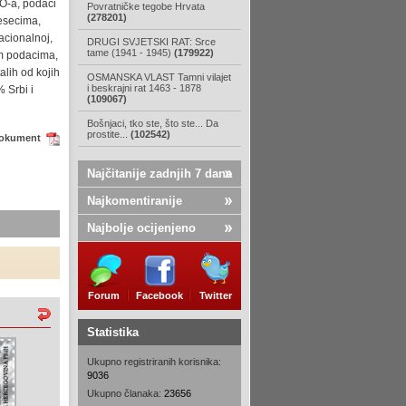
O-a, podaci
Povratničke tegobe Hrvata
(278201)
jesecima,
acionalnoj,
DRUGI SVJETSKI RAT: Srce
tame (1941 - 1945)
(179922)
im podacima,
alih od kojih
OSMANSKA VLAST Tamni vilajet
i beskrajni rat 1463 - 1878
 Srbi i
(109067)
Bošnjaci, tko ste, što ste... Da
prostite...
(102542)
dokument
Najčitanije zadnjih 7 dana
Najkomentiranije
Najbolje ocijenjeno
Forum
Facebook
Twitter
Statistika
Ukupno registriranih korisnika:
9036
Ukupno članaka:
23656