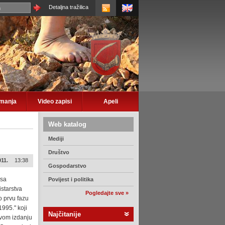
Detaljna tražilica
imanja
Video zapisi
Apeli
Web katalog
Mediji
Društvo
011.
13:38
Gospodarstvo
 sa
Povijest i politika
starstva
Pogledajte sve »
o prvu fazu
1995." koji
Najčitanije
ovom izdanju