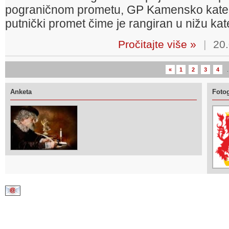
pograničnom prometu, GP Kamensko kategori
putnički promet čime je rangiran u nižu kate
Pročitajte više »
|
20.
«
1
2
3
4
.
Anketa
Fotog
Kontaktirajte nas