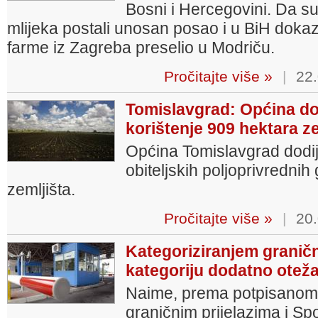
Bosni i Hercegovini. Da s
mlijeka postali unosan posao i u BiH dokaz 
farme iz Zagreba preselio u Modriču.
Pročitajte više »
|
22.
Tomislavgrad: Općina dod
korištenje 909 hektara ze
Općina Tomislavgrad dodije
obiteljskih poljoprivredni
zemljišta.
Pročitajte više »
|
20.
Kategoriziranjem granič
kategoriju dodatno otež
Naime, prema potpisanom
graničnim prijelazima i S