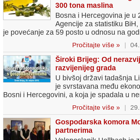
300 tona maslina
Bosna i Hercegovina je u
Agencije za statistiku BiH,
je povećanje za 59 posto u odnosu na godi
Pročitajte više »
|
04.
Široki Brijeg: Od nerazv
razvijenijeg grada
U bivšoj državi tadašnja Li
je svrstavana među ekonom
Bosni i Hercegovini, a koja je spadala u ne
Pročitajte više »
|
29.
Gospodarska komora Mos
partnerima