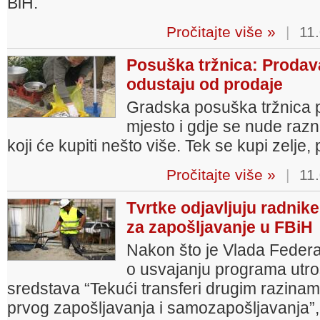
BiH.
Pročitajte više »
|
11.
Posuška tržnica: Prodava
odustaju od prodaje
Gradska posuška tržnica p
mjesto i gdje se nude razn
koji će kupiti nešto više. Tek se kupi zelje
Pročitajte više »
|
11.
Tvrtke odjavljuju radnik
za zapošljavanje u FBiH
Nakon što je Vlada Federa
o usvajanju programa utr
sredstava “Tekući transferi drugim razinama
prvog zapošljavanja i samozapošljavanja”