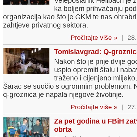
Veleposlanik Hellbach je 
ka boljem prihvaćanju pod
organizacija kao što je GKM te nas ohrabrio
zahtjeve privatnog sektora.
Pročitajte više »
|
28.
Tomislavgrad: Q-groznica
Nakon što je prije dvije 
uspio opremiti štalu i nab
traženo i cijenjeno mlijek
Šarac se suočio s ogromnim problemom. 
q-groznica je napala njegove životinje.
Pročitajte više »
|
27.
Za pet godina u FBiH zat
obrta