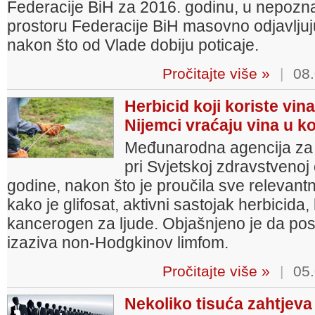
Federacije BiH za 2016. godinu, u nepoznat
prostoru Federacije BiH masovno odjavljuju
nakon što od Vlade dobiju poticaje.
Pročitajte više »
|
08.
Herbicid koji koriste vina
Nijemci vraćaju vina u k
Međunarodna agencija za 
pri Svjetskoj zdravstvenoj 
godine, nakon što je proučila sve relevantne
kako je glifosat, aktivni sastojak herbicida,
kancerogen za ljude. Objašnjeno je da post
izaziva non-Hodgkinov limfom.
Pročitajte više »
|
05.
Nekoliko tisuća zahtjeva