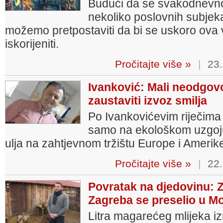
Budući da se svakodnevno 
nekoliko poslovnih subjeka
možemo pretpostaviti da bi se uskoro ova 
iskorijeniti.
Pročitajte više »
|
23.
Ivanković: Mali neodgov
zaustaviti izvoz smilja
Po Ivankovićevim riječima 
samo na ekološkom uzgoju,
ulja na zahtjevnom tržištu Europe i Amerik
Pročitajte više »
|
22.
Povratak na djedovinu: Z
Zagreba se preselio u M
Litra magarećeg mlijeka i