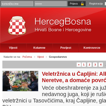
Registracija
Vijesti
Kolumne
Povijest
Kontroverze
Nalazite se na:
Početna
»
Vijesti
»
Gospodarstvo
«
1
2
3
4
.
Veletržnica u Čapljini: A
Neretve, a domaće povrć
Veće obeshrabrenje za ju
nedavnog juga, koji je ruši
veletržnici u Tasovčićima, kraj Čapljine, gl