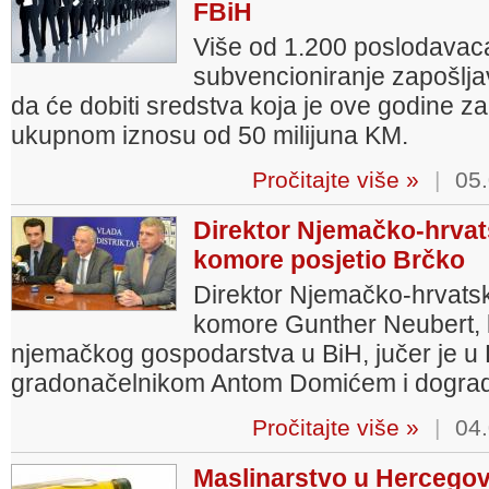
FBiH
Više od 1.200 poslodavaca
subvencioniranje zapošlja
da će dobiti sredstva koja je ove godine za
ukupnom iznosu od 50 milijuna KM.
Pročitajte više »
|
05.
Direktor Njemačko-hrvats
komore posjetio Brčko
Direktor Njemačko-hrvatske
komore Gunther Neubert, k
njemačkog gospodarstva u BiH, jučer je u
gradonačelnikom Antom Domićem i dogra
Pročitajte više »
|
04.
Maslinarstvo u Hercegov