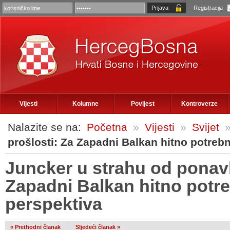
Registracija
Vijesti
Kolumne
Povijest
Kontroverze
Nalazite se na:
Početna
»
Vijesti
»
Svijet
prošlosti: Za Zapadni Balkan hitno potreb
Juncker u strahu od ponavl
Zapadni Balkan hitno potr
perspektiva
« Prethodni članak
|
Sljedeći članak »