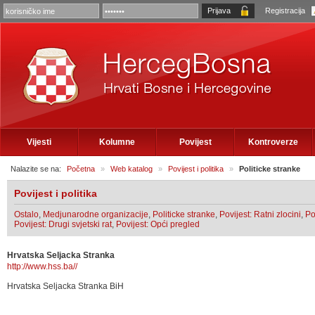
Registracija
Vijesti
Kolumne
Povijest
Kontroverze
Nalazite se na:
Početna
»
Web katalog
»
Povijest i politika
»
Politicke stranke
Povijest i politika
Ostalo
,
Medjunarodne organizacije
,
Politicke stranke
,
Povijest: Ratni zlocini
,
Po
Povijest: Drugi svjetski rat
,
Povijest: Opći pregled
Hrvatska Seljacka Stranka
http://www.hss.ba//
Hrvatska Seljacka Stranka BiH