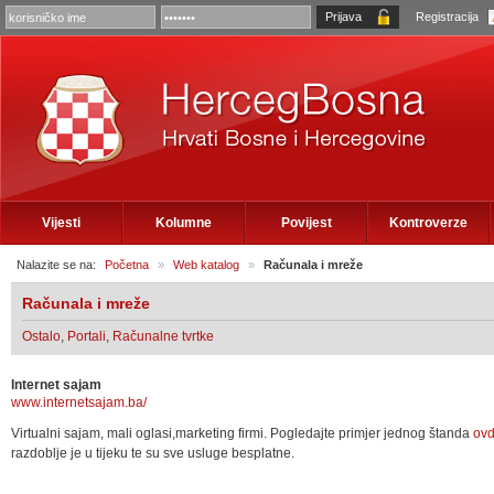
Registracija
Vijesti
Kolumne
Povijest
Kontroverze
Nalazite se na:
Početna
»
Web katalog
»
Računala i mreže
Računala i mreže
Ostalo
,
Portali
,
Računalne tvrtke
Internet sajam
www.internetsajam.ba/
Virtualni sajam, mali oglasi,marketing firmi. Pogledajte primjer jednog štanda
ovd
razdoblje je u tijeku te su sve usluge besplatne.