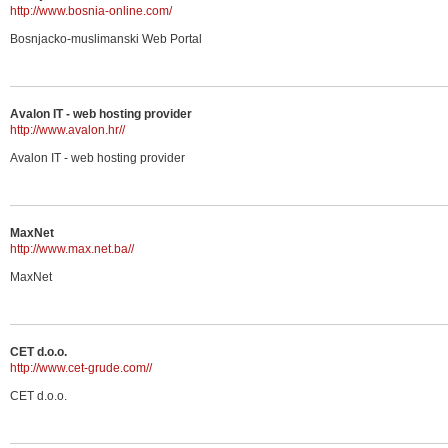
http://www.bosnia-online.com/
Bosnjacko-muslimanski Web Portal
Avalon IT - web hosting provider
http://www.avalon.hr//
Avalon IT - web hosting provider
MaxNet
http://www.max.net.ba//
MaxNet
CET d.o.o.
http://www.cet-grude.com//
CET d.o.o.