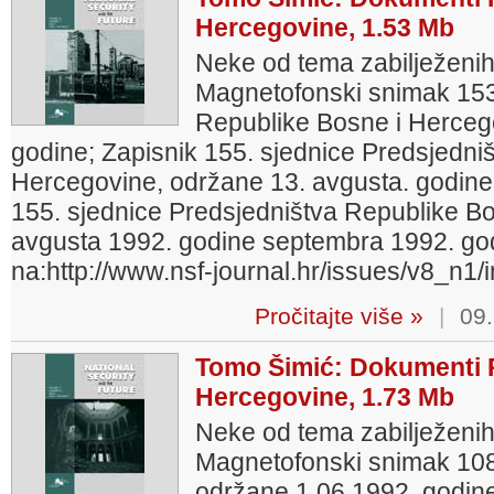
Hercegovine, 1.53 Mb
Neke od tema zabilježenih
Magnetofonski snimak 153
Republike Bosne i Herceg
godine; Zapisnik 155. sjednice Predsjedni
Hercegovine, održane 13. avgusta. godine
155. sjednice Predsjedništva Republike B
avgusta 1992. godine septembra 1992. godi
na:http://www.nsf-journal.hr/issues/v8_n1/
Pročitajte više »
|
09.
Tomo Šimić: Dokumenti P
Hercegovine, 1.73 Mb
Neke od tema zabilježenih
Magnetofonski snimak 108
održane 1.06.1992. godin