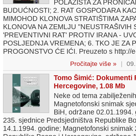
POLAZIŠTA ZA PRONICA
BUDUĆNOSTI; 2. RAT GOSPODARA KAO
MIMOHOD KLONOVA STRATIŠTIMA ZAPADN
KLONOVA NA ZEMLJU "NEUSTRAŠIVIH S
'PREVENTIVNI RAT' PROTIV IRANA - U
POSLJEDNJA VREMENA; 6. TKO JE ZA
PROGONSTVO ĆE IĆI. Preuzeto s http://e
Pročitajte više »
|
09.
Tomo Šimić: Dokumenti P
Hercegovine, 1.08 Mb
Neke od tema zabilježenih
Magnetofonski snimak sje
BiH, održane 02.01.1994.
235. sjednice Predsjedništva Republike B
14.1.1994. godine; Magnetofonski snimak 