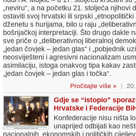
„neviru“, a na početku 21. stoljeća njihovi
ostaviti svoj hrvatski ili srpski „etnopolitički
dženetu s hurijama, bilo u raju „deliberati
bošnjačkoj interpretaciji. Što drugo dakle n
sve priče o „deliberativnoj liberalnoj dem
„jedan čovjek – jedan glas“ i „pobjednik u
neosviješteni i agresivni nacionalizam usmj
asimilaciju, istoga onakvog tipa kakav zast
„jedan čovjek – jedan glas i točka“.
Pročitajte više »
|
20.
Gdje se “istopio” sporaz
Hrvatske i Federacije Bi
Konfederacije nisu ništa loš
unaprijed odbijati kao neš
nacionalnih, ekonomskih i političkih cijelj