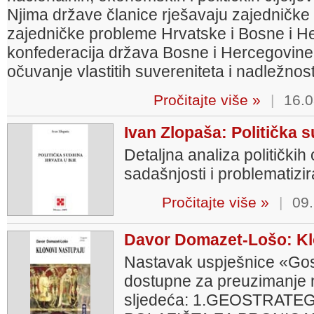
Njima države članice rješavaju zajedničke
zajedničke probleme Hrvatske i Bosne i Her
konfederacija država Bosne i Hercegovine
očuvanje vlastitih suvereniteta i nadležnost
Pročitajte više »
|
16.0
Ivan Zlopaša: Politička 
Detaljna analiza političkih
sadašnjosti i problematizi
Pročitajte više »
|
09.
Davor Domazet-Lošo: Klo
Nastavak uspješnice «Gos
dostupne za preuzimanje n
sljedeća: 1.GEOSTRATEG