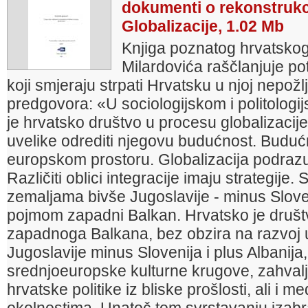
dokumenti o rekonstrukc
Globalizacije, 1.02 Mb
Knjiga poznatog hrvatskog
Milardovića raščlanjuje pot
koji smjeraju strpati Hrvatsku u njoj nepožl
predgovora: «U sociologijskom i politolog
je hrvatsko društvo u procesu globalizacije
uvelike odrediti njegovu budućnost. Budućnos
europskom prostoru. Globalizacija podrazumi
Različiti oblici integracije imaju strategije
zemaljama bivše Jugoslavije - minus Sloven
pojmom zapadni Balkan. Hrvatsko je društ
zapadnoga Balkana, bez obzira na razvoj 
Jugoslavije minus Slovenija i plus Albanij
srednjoeuropske kulturne krugove, zahvalju
hrvatske politike iz bliske prošlosti, ali i 