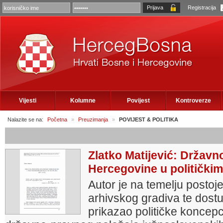
Registracija
Vijesti
Kolumne
Povijest
Kontroverze
Nalazite se na:
Početna
»
Preuzimanja
»
POVIJEST & POLITIKA
Zlatko Matijević: Državn
Hercegovine u političkim
Autor je na temelju postoje
arhivskog gradiva te dos
prikazao političke koncepci