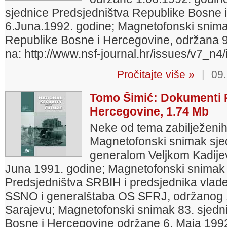
sjednice Predsjedništva Republike Bosne 
6.Juna.1992. godine; Magnetofonski snima
Republike Bosne i Hercegovine, održana 9.
na: http://www.nsf-journal.hr/issues/v7_n4
Pročitajte više »
|
09.
Tomo Šimić: Dokumenti P
Hercegovine, 1.74 Mb
Neke od tema zabilježenih
Magnetofonski snimak sje
generalom Veljkom Kadije
Juna 1991. godine; Magnetofonski snimak 
Predsjedništva SRBIH i predsjednika vlade
SSNO i generalštaba OS SFRJ, održanog 1
Sarajevu; Magnetofonski snimak 83. sjedn
Bosne i Hercegovine održane 6. Maja 199