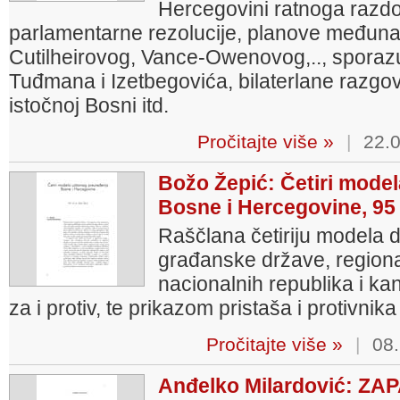
Hercegovini ratnoga razdob
parlamentarne rezolucije, planove međun
Cutilheirovog, Vance-Owenovog,.., spora
Tuđmana i Izetbegovića, bilaterlane razgo
istočnoj Bosni itd.
Pročitajte više »
|
22.0
Božo Žepić: Četiri mode
Bosne i Hercegovine, 95
Raščlana četiriju modela 
građanske države, regional
nacionalnih republika i k
za i protiv, te prikazom pristaša i protivni
Pročitajte više »
|
08.
Anđelko Milardović: ZA