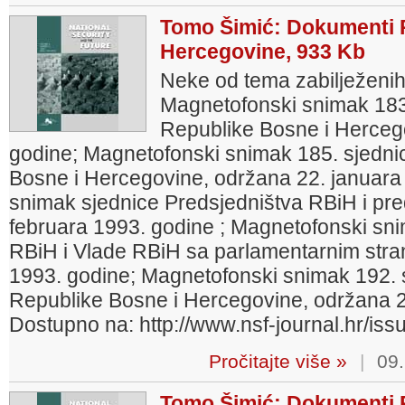
Tomo Šimić: Dokumenti P
Hercegovine, 933 Kb
Neke od tema zabilježenih
Magnetofonski snimak 183
Republike Bosne i Hercego
godine; Magnetofonski snimak 185. sjedni
Bosne i Hercegovine, održana 22. januara
snimak sjednice Predsjedništva RBiH i pre
februara 1993. godine ; Magnetofonski sni
RBiH i Vlade RBiH sa parlamentarnim str
1993. godine; Magnetofonski snimak 192. 
Republike Bosne i Hercegovine, održana 25
Dostupno na: http://www.nsf-journal.hr/is
Pročitajte više »
|
09.
Tomo Šimić: Dokumenti P