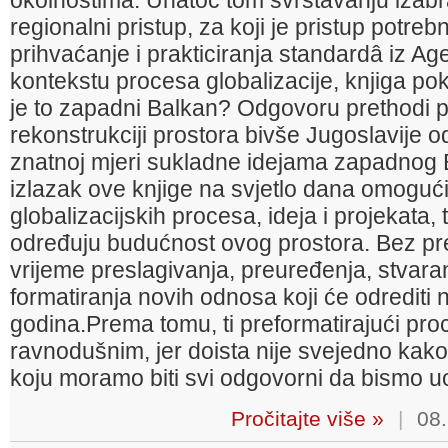
okolnostima. Unatoč tom svrstavanju izabral
regionalni pristup, za koji je pristup potre
prihvaćanje i prakticiranja standardâ iz Ag
kontekstu procesa globalizacije, knjiga pok
je to zapadni Balkan? Odgovoru prethodi prik
rekonstrukciji prostora bivše Jugoslavije 
znatnoj mjeri sukladne idejama zapadnog 
izlazak ove knjige na svjetlo dana omogući
globalizacijskih procesa, ideja i projekata, 
određuju budućnost ovog prostora. Bez pre
vrijeme preslagivanja, preuređenja, stvaran
formatiranja novih odnosa koji će odrediti 
godina.Prema tomu, ti preformatirajući pro
ravnodušnim, jer doista nije svejedno kak
koju moramo biti svi odgovorni da bismo uo
Pročitajte više »
|
08.