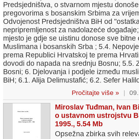
Predsjedništva, o stvarnom mjestu donošenj
pregovorima s bosanskim Srbima za vrijem
Odvojenost Predsjedništva BiH od "ostatka B
nepripremljenost za nadolazeće događaje; 
mjesto je gdje se uistinu donose sve bitne
Muslimana i bosanskih Srba ; 5.4. Nepovje
prema Republici Hrvatskoj te prema Hrvatim
dovodi do napada na srednju Bosnu; 5.5. Z
Bosni; 6. Djelovanja i podjele između mus
BiH; 6.1. Alija Delimustafić; 6.2. Sefer Halil
Pročitajte više »
|
09.
Miroslav Tuđman, Ivan Bil
o ustavnom ustrojstvu B
1995., 5.54 Mb
Opsežna zbirka svih relev