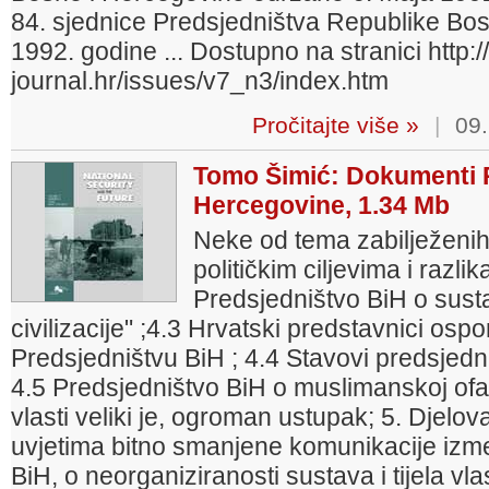
84. sjednice Predsjedništva Republike Bos
1992. godine ... Dostupno na stranici http:
journal.hr/issues/v7_n3/index.htm
Pročitajte više »
|
09.
Tomo Šimić: Dokumenti P
Hercegovine, 1.34 Mb
Neke od tema zabilježenih
političkim ciljevima i razl
Predsjedništvo BiH o sust
civilizacije" ;4.3 Hrvatski predstavnici osp
Predsjedništvu BiH ; 4.4 Stavovi predsjedniš
4.5 Predsjedništvo BiH o muslimanskoj ofan
vlasti veliki je, ogroman ustupak; 5. Djelo
uvjetima bitno smanjene komunikacije izme
BiH, o neorganiziranosti sustava i tijela vl