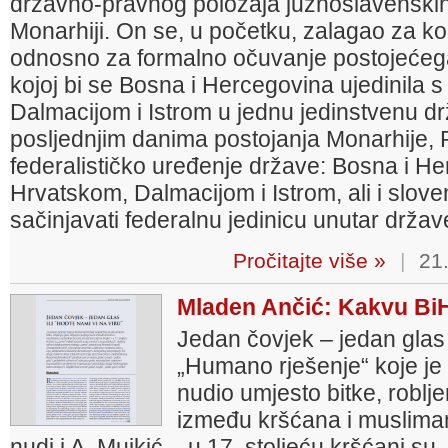
državno-pravnog položaja južnoslavenskih
Monarhiji. On se, u početku, zalagao za kon
odnosno za formalno očuvanje postojećega
kojoj bi se Bosna i Hercegovina ujedinila
Dalmacijom i Istrom u jednu jedinstvenu d
posljednjim danima postojanja Monarhije, Pi
federalističko uređenje države: Bosna i 
Hrvatskom, Dalmacijom i Istrom, ali i slov
sačinjavati federalnu jedinicu unutar drža
Pročitajte više »
|
21.
Mladen Ančić: Kakvu BiH
Jedan čovjek – jedan glas i
„Humano rješenje“ koje j
nudio umjesto bitke, roblje
između kršćana i muslimana
nudi i A. Mujkić – u 17. stoljeću kršćani su 