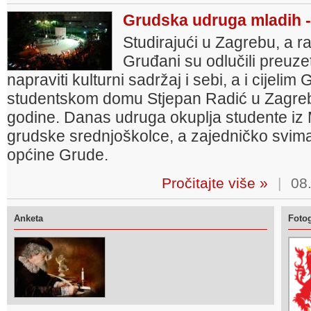
Grudska udruga mladih
Studirajući u Zagrebu, a r
Gruđani su odlučili preuzeti
napraviti kulturni sadržaj i sebi, a i cijel
studentskom domu Stjepan Radić u Zagreb
godine. Danas udruga okuplja studente iz M
grudske srednjoškolce, a zajedničko svima
općine Grude.
Pročitajte više »
|
08.
Anketa
Fotog