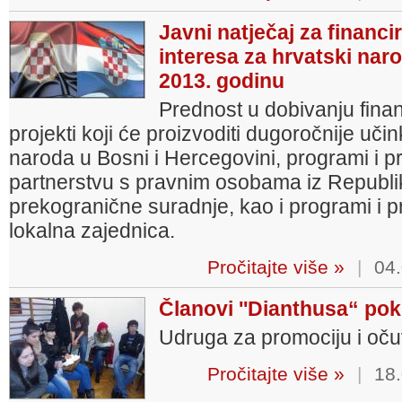
Javni natječaj za financi
interesa za hrvatski nar
2013. godinu
Prednost u dobivanju finan
projekti koji će proizvoditi dugoročnije uč
naroda u Bosni i Hercegovini, programi i pr
partnerstvu s pravnim osobama iz Republi
prekogranične suradnje, kao i programi i pr
lokalna zajednica.
Pročitajte više »
|
04.
Članovi ''Dianthusa“ po
Udruga za promociju i oču
Pročitajte više »
|
18.