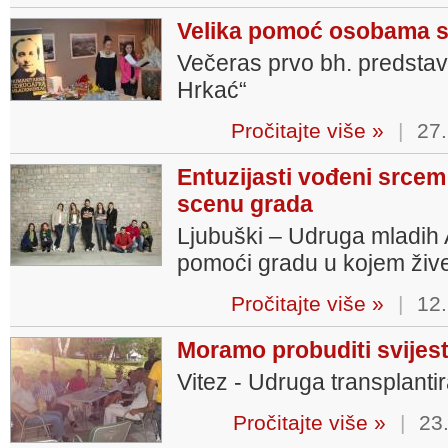
Velika pomoć osobama s
Večeras prvo bh. predstav
Hrkać“
Pročitajte više »
|
27.
Entuzijasti vođeni srcem
scenu grada
Ljubuški – Udruga mladih 
pomoći gradu u kojem živ
Pročitajte više »
|
12.
Moramo probuditi svijes
Vitez - Udruga transplantir
Pročitajte više »
|
23.