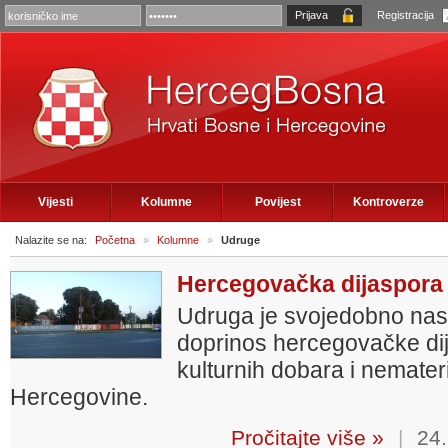
Registracija
Vijesti
Kolumne
Povijest
Kontroverze
Nalazite se na:
Početna
»
Kolumne
»
Udruge
Hercegovačka dijaspora 
Udruga je svojedobno nasto
doprinos hercegovačke dij
kulturnih dobara i nemater
Hercegovine.
Pročitajte više »
|
24.