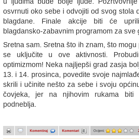
u ljudima bude bolje ljude. Požrtvovni
osvrnuti oko sebe i odvojiti od svog stola d
blagdane. Finale akcije biti će upr
blagdansko-zabavnim programom za sve g
Sretna sam. Sretna što ih znam, što mogu p
se uključite u ove aktivnosti. Probu
optimizmom! Neka najljepši grad zasja bolj
13. i 14. prosinca, povedite svoje najmlađe
skrili i učinite nešto za sebe i svoju opći
čovjeka, jer na njihovim rukama bit
podneblja.
Komentiraj
Komentari
Ocijeni: