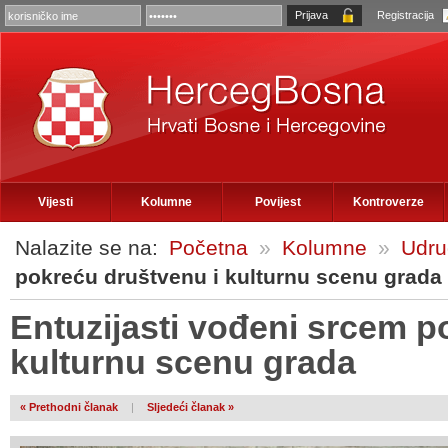
Registracija
Vijesti
Kolumne
Povijest
Kontroverze
Nalazite se na:
Početna
»
Kolumne
»
Udru
pokreću društvenu i kulturnu scenu grada
Entuzijasti vođeni srcem p
kulturnu scenu grada
« Prethodni članak
|
Sljedeći članak »