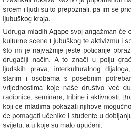
i zasukali rukave. Važno je pripomenuti 
srcem i ljudi su to prepoznali, pa im se pri
ljubuškog kraja.
Udruga mladih Agape svoj angažman će ok
kulturne scene Ljubuškog te aktivizmu i s
što im je najvažnije jeste poticanje obr
drugačiji način. A to znači u polju gra
ljudskih prava, interkulturalnog dijalo
starim i osobama s posebnim potreb
vrijednostima koje naše društvo već dug
radionice, seminare, tribine i aktivnosti.
koji će mladima pokazati njihove mogućnos
će pomagati učenike i studente u dobijanju
svijetu, a u koje su malo upućeni.