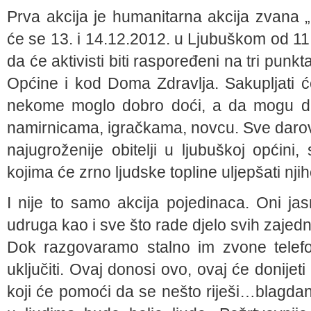
Prva akcija je humanitarna akcija zvana „
će se 13. i 14.12.2012. u Ljubuškom od 11:
da će aktivisti biti raspoređeni na tri punk
Općine i kod Doma Zdravlja. Sakupljati ć
nekome moglo dobro doći, a da mogu daro
namirnicama, igračkama, novcu. Sve darova
najugroženije obitelji u ljubuškoj općin
kojima će zrno ljudske topline uljepšati nj
I nije to samo akcija pojedinaca. Oni ja
udruga kao i sve što rade djelo svih zajed
Dok razgovaramo stalno im zvone telefon
uključiti. Ovaj donosi ovo, ovaj će donije
koji će pomoći da se nešto riješi…blagdans