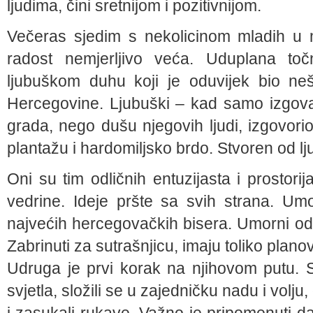
ljudima, čini sretnijom i pozitivnijom.
Večeras sjedim s nekolicinom mladih u 
radost nemjerljivo veća. Uduplana toč
ljubuškom duhu koji je oduvijek bio ne
Hercegovine. Ljubuški – kad samo izgovar
grada, nego dušu njegovih ljudi, izgovorio 
plantažu i hardomiljsko brdo. Stvoren od lj
Oni su tim odličnih entuzijasta i prostor
vedrine. Ideje pršte sa svih strana. Um
najvećih hercegovačkih bisera. Umorni od
Zabrinuti za sutrašnjicu, imaju toliko plan
Udruga je prvi korak na njihovom putu. S
svjetla, složili se u zajedničku nadu i volj