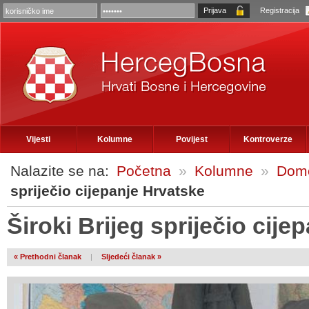
Registracija
Vijesti
Kolumne
Povijest
Kontroverze
Nalazite se na:
Početna
»
Kolumne
»
Domo
spriječio cijepanje Hrvatske
Široki Brijeg spriječio cije
« Prethodni članak
|
Sljedeći članak »