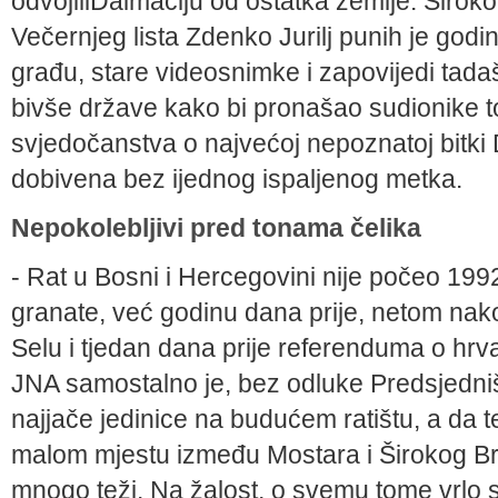
odvojiliDalmaciju od ostatka zemlje. Širokob
Večernjeg lista Zdenko Jurilj punih je godi
građu, stare videosnimke i zapovi­jedi tadaš
bivše države kako bi pronašao sudionike t
svjedočan­stva o najvećoj nepoznatoj bitki
dobivena bez ijednog ispaljenog metka.
Nepokolebljivi pred tonama čelika
- Rat u Bosni i Hercegovini nije počeo 199
granate, već godinu dana prije, netom na
Selu i tjedan dana pri­je referenduma o hrv
JNA samostalno je, bez odlu­ke Predsjedni
najjače jedinice na budućem ratištu, a da t
malom mjestu između Mostara i Širokog Brije
mnogo teži. Na žalost, o svemu tome vrlo s