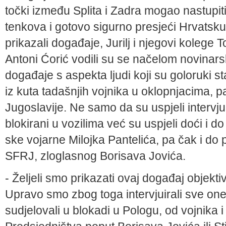
točki između Splita i Zadra mogao nastupiti
tenkova i gotovo sigurno pre­sjeći Hrvatsku 
prikazali događaje, Jurilj i njegovi kolege 
Antoni Ćorić vodili su se načelom novi­nars
događaje s aspekta ljudi koji su goloruki sta
iz kuta tadašnjih vojnika u oklopnjacima, p
Jugoslavije. Ne samo da su uspjeli intervjuir
blokirani u vozilima već su uspjeli doći i 
ske vojarne Milojka Pantelića, pa čak i do
SFRJ, zlogla­snog Borisava Jovića.
- Željeli smo prikazati ovaj događaj objek­ti
Upravo smo zbog toga intervjuirali sve one 
sudjelovali u blokadi u Pologu, od vojnika