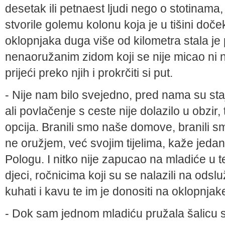
desetak ili pet­naest ljudi nego o stotinama
stvorile golemu kolonu ko­ja je u tišini doč
oklopnjaka duga više od kilometra stala je
nenaoružanim zidom koji se nije micao ni n
prijeći preko njih i prokrčiti si put.
- Nije nam bilo svejedno, pred nama su sta­j
ali povlače­nje s ceste nije dolazilo u obzir,
opcija. Branili smo naše domove, branili s
ne oružjem, već svojim tijelima, kaže jeda
Pologu. I nitko nije zapucao na mladiće u
djeci, ročnicima koji su se nalazili na ods
kuhati i kavu te im je donositi na oklopnjak
- Dok sam jednom mladiću pružala šalicu s 