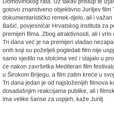
Domovinskog rata. Uz takav pristup te izja
gotovo znanstveno objektiv­no Juriljev film
dokumentarističko remek-djelo, ali i važan 
Bašić, po­vjesničar Hrvatskog instituta za p
premijeri filma. Zbog atraktivnosti, ali i vr
Tri dana već je na premijeri vladao nezapa
onih koji su poželjeli pogledati film nije usp
samo sjedilo na stolcima već i stajalo u p
će nakon zavr­šetka Mediteran film festivala
u Širokom Brijegu, a film zatim kreće u svoj
Tri dana jedan je od naj­složenijih filmova
dosadašnjim reakcijama publike, ali i filmski
ima velike šanse za uspjeh, kaže Jurilj.