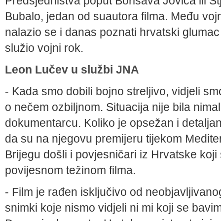
Predsjedništva poput Borisava Jovića ili 
Bubalo, jedan od suautora filma. Među voj­n
nalazio se i danas poznati hrvatski glumac
služio vojni rok.
Leon Lučev u službi JNA
- Kada smo dobili bojno streljivo, vidjeli sm
o ne­čem ozbiljnom. Situacija nije bila ni
dokumentarcu. Koliko je opsežan i detaljan 
da su na njegovu premijeru tijekom Meditera
Brijegu došli i povjesničari iz Hrvatske koji
povijesnom težinom filma.
- Film je rađen isključivo od neobjavlji­van
snim­ki koje nismo vidjeli ni mi koji se ba