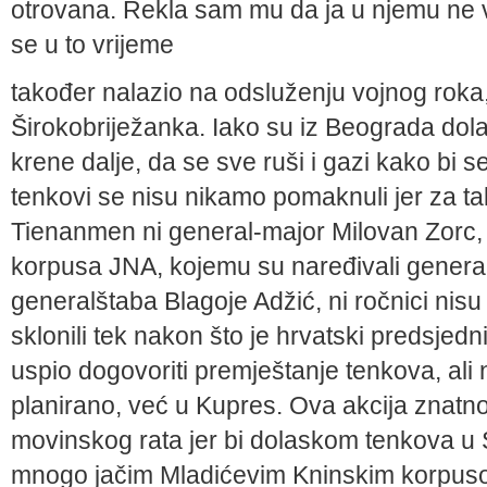
otrova­na. Rekla sam mu da ja u njemu ne v
se u to vrijeme
također nalazio na odsluženju vojnog ro­ka
Širokobriježanka. Iako su iz Beograda dola
krene dalje, da se sve ruši i gazi kako bi s
tenkovi se nisu nikamo pomaknuli jer za t
Tienanmen ni general-major Milovan Zorc,
korpusa JNA, kojemu su naređivali general
generalštaba Blagoje Adžić, ni ročnici nisu 
sklonili tek nakon što je hrvatski predsje
uspio do­govoriti premještanje tenkova, ali n
planirano, već u Kupres. Ova akcija znatno j
movinskog rata jer bi dolaskom tenkova u 
mnogo jačim Mladićevim Kninskim korpusom k