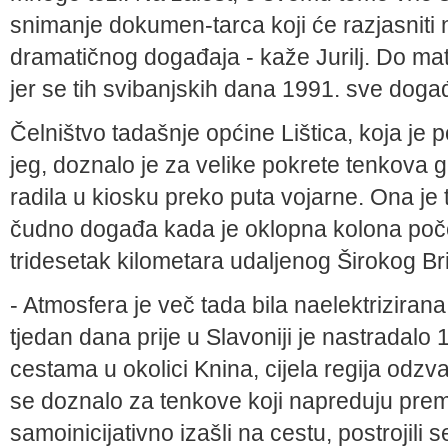
snimanje dokumen-tarca koji će razjasniti
dramatičnog događaja - kaže Jurilj. Do mate
jer se tih svibanjskih dana 1991. sve događa
Čelništvo tadašnje općine Lištica, koja je
jeg, doznalo je za velike pokrete tenkova 
radila u ki­osku preko puta vojarne. Ona je
čudno događa kada je oklopna kolona počel
tridesetak kilometara udaljenog Širokog Br
- Atmosfera je več tada bila naelektrizira­n
tjedan dana prije u Slavoniji je nastradalo 
cestama u okolici Kni­na, cijela regija odz
se doznalo za tenkove koji napreduju prema
samoinicijativno izašli na cestu, postrojili se 