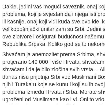
Dakle, jedini vaš mogući saveznik, onaj koji
problema, koji je svjestan da i njega isti pr
ili kasnije, onaj koji vidi kuda sve ovo ide, 
velikobošnjački unitarizam su Srbi. Jedini 
ove zlotvore i osigurati budućnost našemu 
Republika Srpska. Koliko god se to nekome 
Shvaćam ja anemozitet prema Srbima, shv
protjerano 140 000 i više Hrvata, shvaćam d
shvaćam i da je bilo zločina svih vrsta… Al
danas nisu prijetnja Srbi već Muslimani Bošnj
njih i Turaka u koje se kunu i koji su ih ovdj
problema između Hrvata i Srba. Morate shva
ugroženi od Muslimana kao i vi. Oni to vrl