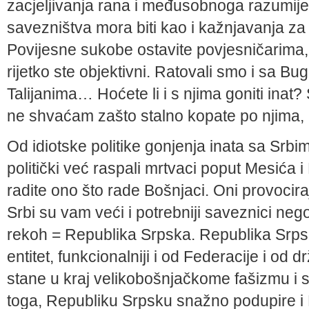
zacjeljivanja rana i međusobnoga razumije
savezništva mora biti kao i kažnjavanja z
Povijesne sukobe ostavite povjesničarima, 
rijetko ste objektivni. Ratovali smo i sa B
Talijanima… Hoćete li i s njima goniti inat
ne shvaćam zašto stalno kopate po njima, 
Od idiotske politike gonjenja inata sa Srbim
politički već raspali mrtvaci poput Mesića 
radite ono što rade Bošnjaci. Oni provocira
Srbi su vam veći i potrebniji saveznici nego
rekoh = Republika Srpska. Republika Srpsk
entitet, funkcionalniji i od Federacije i od
stane u kraj velikobošnjačkome fašizmu i
toga, Republiku Srpsku snažno podupire i 