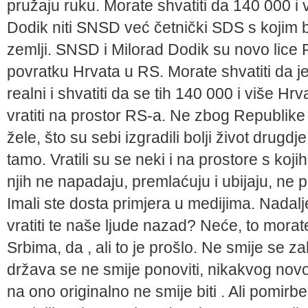
pružaju ruku. Morate shvatiti da 140 000 i 
Dodik niti SNSD već četnički SDS s kojim 
zemlji. SNSD i Milorad Dodik su novo lice 
povratku Hrvata u RS. Morate shvatiti da je 
realni i shvatiti da se tih 140 000 i više Hr
vratiti na prostor RS-a. Ne zbog Republik
žele, što su sebi izgradili bolji život drugdj
tamo. Vratili su se neki i na prostore s kojih 
njih ne napadaju, premlaćuju i ubijaju, ne 
Imali ste dosta primjera u medijima. Nadal
vratiti te naše ljude nazad? Neće, to morate 
Srbima, da , ali to je prošlo. Ne smije se z
država se ne smije ponoviti, nikakvog novo
na ono originalno ne smije biti . Ali pomirbe,