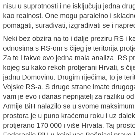
nisu u suprotnosti i ne isključuju jedna drug
kao realnost. One mogu paralelno i skladn
pomagati, surađivati, izgrađivati se i napre
Neki bez obzira na to i dalje preziru RS i ka
odnosima s RS-om s čijeg je teritorija protj
Za te i takve evo jedna mala analiza. RS pr
kojeg su kako rekoh protjerani Hrvati, s čij
jadnu Domovinu. Drugim riječima, to je terito
Vojske RS-a. S druge strane imate drugoga 
vam je evo i danas neprijatelj za razliku o
Armije BiH nalazilo se u svome maksimumu 
prostora je u puno kraćemu roku i uz dalek
protjerano 170 000 i više Hrvata. Taj prost