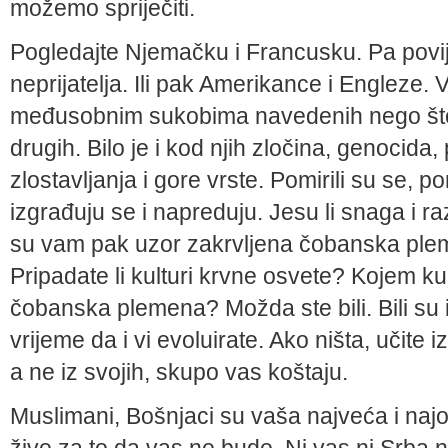
možemo spriječiti.
Pogledajte Njemačku i Francusku. Pa povije
neprijatelja. Ili pak Amerikance i Engleze. V
međusobnim sukobima navedenih nego što je
drugih. Bilo je i kod njih zločina, genocida, 
zlostavljanja i gore vrste. Pomirili su se, 
izgrađuju se i napreduju. Jesu li snaga i ra
su vam pak uzor zakrvljena čobanska pleme
Pripadate li kulturi krvne osvete? Kojem ku
čobanska plemena? Možda ste bili. Bili su i
vrijeme da i vi evoluirate. Ako ništa, učite 
a ne iz svojih, skupo vas koštaju.
Muslimani, Bošnjaci su vaša najveća i najopa