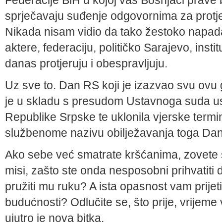
Federacije BiH u kojoj vas Bošnjaci prave
sprječavaju suđenje odgovornima za protje
Nikada nisam vidio da tako žestoko napada
aktere, federaciju, političko Sarajevo, instit
danas protjeruju i obespravljuju.
Uz sve to. Dan RS koji je izazvao svu ovu
je u skladu s presudom Ustavnoga suda u
Republike Srpske te uklonila vjerske termine
službenome nazivu obilježavanja toga Da
Ako sebe već smatrate kršćanima, zovete 
misi, zašto ste onda nesposobni prihvatiti d
pružiti mu ruku? A ista opasnost vam prijeti
budućnosti? Odlučite se, što prije, vrijeme 
ujutro je nova bitka.