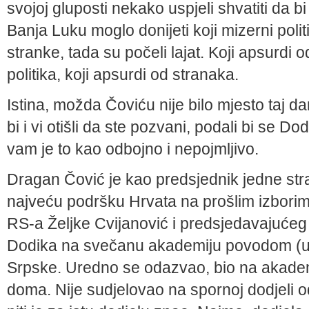
svojoj gluposti nekako uspjeli shvatiti da b
Banja Luku moglo donijeti koji mizerni polit
stranke, tada su počeli lajat. Koji apsurdi o
politika, koji apsurdi od stranaka.
Istina, možda Čoviću nije bilo mjesto taj 
bi i vi otišli da ste pozvani, podali bi se D
vam je to kao odbojno i nepojmljivo.
Dragan Čović je kao predsjednik jedne stra
najveću podršku Hrvata na prošlim izbori
RS-a Željke Cvijanović i predsjedavajućeg
Dodika na svečanu akademiju povodom (u
Srpske. Uredno se odazvao, bio na akademij
doma. Nije sudjelovao na spornoj dodjeli o