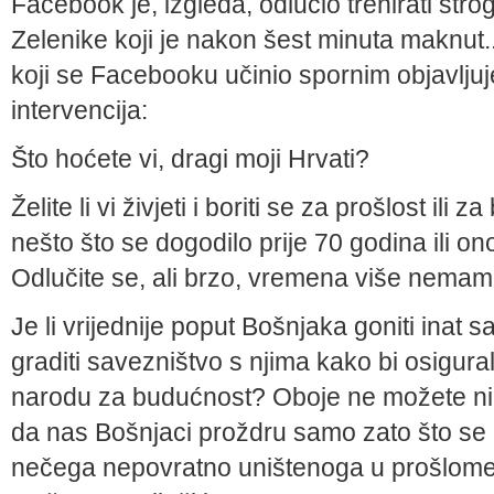
Facebook je, izgleda, odlučio trenirati str
Zelenike koji je nakon šest minuta maknut.
koji se Facebooku učinio spornim objavljuje
intervencija:
Što hoćete vi, dragi moji Hrvati?
Želite li vi živjeti i boriti se za prošlost ili
nešto što se dogodilo prije 70 godina ili on
Odlučite se, ali brzo, vremena više nema
Je li vrijednije poput Bošnjaka goniti inat s
graditi savezništvo s njima kako bi osigura
narodu za budućnost? Oboje ne možete nika
da nas Bošnjaci proždru samo zato što se 
nečega nepovratno uništenoga u prošlome