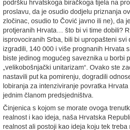
podršku hrvatskoga biračkoga tijela na pro
proslavu, da je osudio dodjelu priznanja ov
zločinac, osudio to Čović javno ili ne), da
protjeranih Hrvata… što bi vi time dobili? R
isprovociranih Srba, bili bi upropašteni svi
izgradili, 140 000 i više prognanih Hrvata se
biste jedinog mogućeg saveznika u borbi p
„velikobošnjački unitarizam“. Ovako ste zad
nastavili put ka pomirenju, dogradili odnos
lobiranja za intenziviranje povratka Hrvata u
jednim članom predsjedništva.
Činjenica s kojom se morate ovoga trenutka 
realnost i kao ideja, naša Hrvatska Republi
realnost ali postoji kao ideja koju tek treba