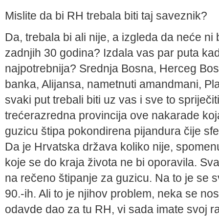
Mislite da bi RH trebala biti taj saveznik?
Da, trebala bi ali nije, a izgleda da neće ni 
zadnjih 30 godina? Izdala vas par puta ka
najpotrebnija? Srednja Bosna, Herceg Bo
banka, Alijansa, nametnuti amandmani, Pla
svaki put trebali biti uz vas i sve to spriječi
trećerazredna provincija ove nakarade ko
guzicu štipa pokondirena pijandura čije sf
Da je Hrvatska država koliko nije, spomenu
koje se do kraja života ne bi oporavila.
na rečeno štipanje za guzicu. Na to je se 
90.-ih. Ali to je njihov problem, neka se no
odavde dao za tu RH, vi sada imate svoj ra