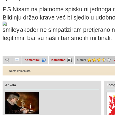
P.S
.Nisam na platnome spisku ni jednoga n
Blidinju držao krave već bi sjedio u udobn
Također ne simpatiziram pretjerano ni
legitimni, bar su naši i bar smo ih mi birali.
Komentiraj
Komentari
Ocijeni:
Nema komentara
Anketa
Fotog