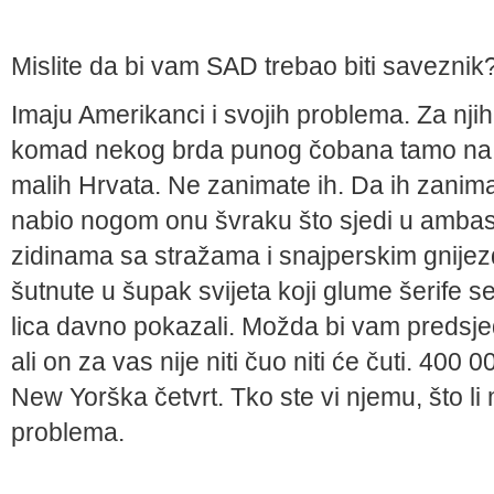
Mislite da bi vam SAD trebao biti saveznik
Imaju Amerikanci i svojih problema. Za njih
komad nekog brda punog čobana tamo na is
malih Hrvata. Ne zanimate ih. Da ih zanim
nabio nogom onu švraku što sjedi u amba
zidinama sa stražama i snajperskim gnije
šutnute u šupak svijeta koji glume šerife s
lica davno pokazali. Možda bi vam predsj
ali on za vas nije niti čuo niti će čuti. 40
New Yorška četvrt. Tko ste vi njemu, što li
problema.