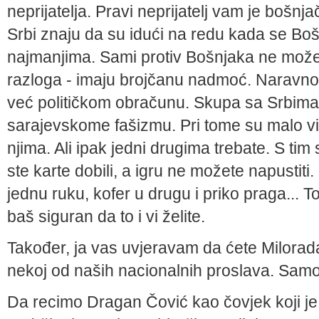
neprijatelja. Pravi neprijatelj vam je bošnja
Srbi znaju da su idući na redu kada se Bo
najmanjima. Sami protiv Bošnjaka ne može
razloga - imaju brojčanu nadmoć. Naravno,
već političkom obračunu. Skupa sa Srbima 
sarajevskome fašizmu. Pri tome su malo vi
njima. Ali ipak jedni drugima trebate. S tim s
ste karte dobili, a igru ne možete napustiti
jednu ruku, kofer u drugu i priko praga... T
baš siguran da to i vi želite.
Također, ja vas uvjeravam da ćete Milorada
nekoj od naših nacionalnih proslava. Samo
Da recimo Dragan Čović kao čovjek koji je