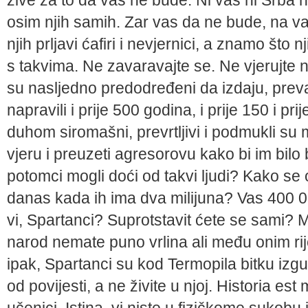
žive za to da vas ne bude. Ni vas ni Srba n
osim njih samih. Zar vas da ne bude, na vaš
njih prljavi ćafiri i nevjernici, a znamo što
s takvima. Ne zavaravajte se. Ne vjerujte
su nasljedno predodređeni da izdaju, prevar
napravili i prije 500 godina, i prije 150 i prij
duhom siromašni, prevrtljivi i podmukli su m
vjeru i preuzeti agresorovu kako bi im bilo b
potomci mogli doći od takvi ljudi? Kako se od
danas kada ih ima dva milijuna? Vas 400 00
vi, Spartanci? Suprotstavit ćete se sami? 
narod nemate puno vrlina ali među onim rije
ipak, Spartanci su kod Termopila bitku izgu
od povijesti, a ne živite u njoj. Historia est m