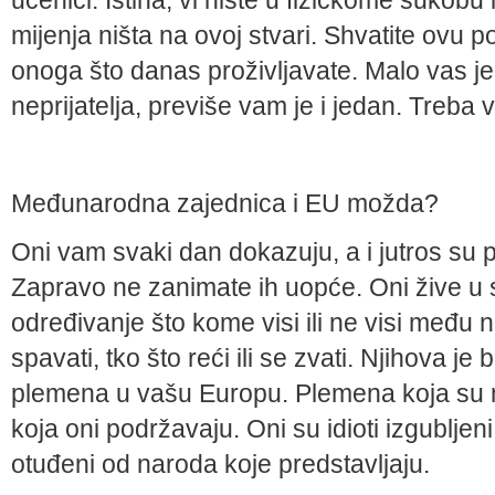
učenici. Istina, vi niste u fizičkome sukobu i
mijenja ništa na ovoj stvari. Shvatite ovu 
onoga što danas proživljavate. Malo vas je,
neprijatelja, previše vam je i jedan. Treba
Međunarodna zajednica i EU možda?
Oni vam svaki dan dokazuju, a i jutros su p
Zapravo ne zanimate ih uopće. Oni žive u 
određivanje što kome visi ili ne visi među
spavati, tko što reći ili se zvati. Njihova 
plemena u vašu Europu. Plemena koja su naj
koja oni podržavaju. Oni su idioti izgubljeni
otuđeni od naroda koje predstavljaju.