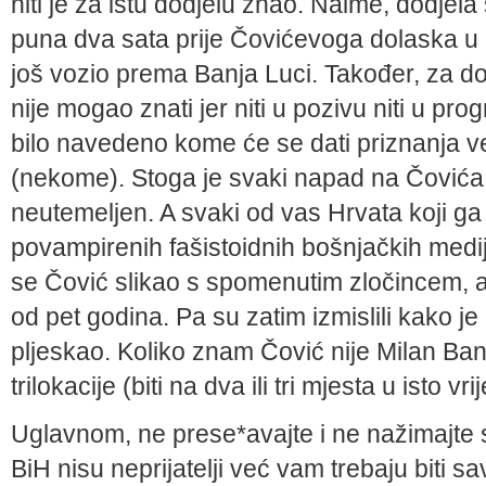
niti je za istu dodjelu znao. Naime, dodjel
puna dva sata prije Čovićevoga dolaska u 
još vozio prema Banja Luci. Također, za d
nije mogao znati jer niti u pozivu niti u p
bilo navedeno kome će se dati priznanja ve
(nekome). Stoga je svaki napad na Čovića 
neutemeljen. A svaki od vas Hrvata koji g
povampirenih fašistoidnih bošnjačkih medija. 
se Čović slikao s spomenutim zločincem, a 
od pet godina. Pa su zatim izmislili kako je 
pljeskao. Koliko znam Čović nije Milan Band
trilokacije (biti na dva ili tri mjesta u isto vr
Uglavnom, ne prese*avajte i ne nažimajte
BiH nisu neprijatelji već vam trebaju biti s