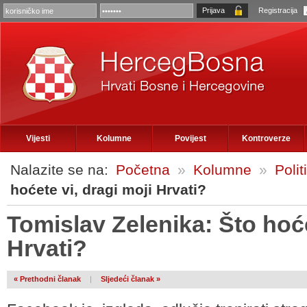
Registracija
Vijesti
Kolumne
Povijest
Kontroverze
Nalazite se na:
Početna
»
Kolumne
»
Polit
hoćete vi, dragi moji Hrvati?
Tomislav Zelenika: Što hoće
Hrvati?
« Prethodni članak
|
Sljedeći članak »