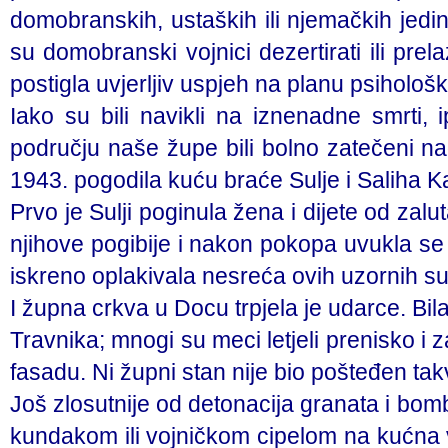
domobranskih, ustaških ili njemačkih jedi
su domobranski vojnici dezertirati ili prel
postigla uvjerljiv uspjeh na planu psihološ
Iako su bili navikli na iznenadne smrti,
području naše župe bili bolno zatečeni na
1943. pogodila kuću braće Sulje i Saliha 
Prvo je Sulji poginula žena i dijete od za
njihove pogibije i nakon pokopa uvukla se
iskreno oplakivala nesreća ovih uzornih s
I župna crkva u Docu trpjela je udarce. Bila
Travnika; mnogi su meci letjeli prenisko i z
fasadu. Ni župni stan nije bio pošteđen ta
Još zlosutnije od detonacija granata i bom
kundakom ili vojničkom cipelom na kućna vr