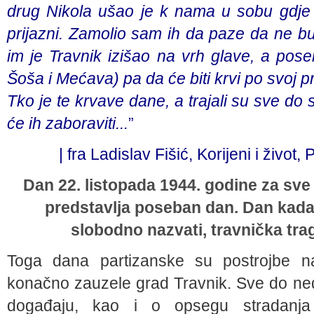
drug Nikola ušao je k nama u sobu gdje s
prijazni. Zamolio sam ih da paze da ne bu
im je Travnik izišao na vrh glave, a pos
Šoša i Mećava) pa da će biti krvi po svoj pri
Tko je te krvave dane, a trajali su sve do 
će ih zaboraviti...
”
| fra Ladislav Fišić, Korijeni i život
Dan 22. listopada 1944. godine za sve
predstavlja poseban dan. Dan kada
slobodno nazvati, travnička trage
Toga dana partizanske su postrojbe nak
konačno zauzele grad Travnik. Sve do ne
događaju, kao i o opsegu stradanja