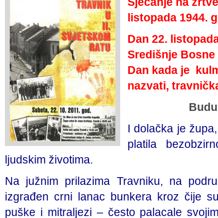
Sjećanje na žrtve
listopada 1944. 
Dan 22. listopad
Središnje Bosne 
Dan kada je kulm
nazvati, travnička
Buduć
I dolačka je župa
platila bezobzi
ljudskim životima.
Na južnim prilazima Travniku, na podru
izgrađen crni lanac bunkera kroz čije s
puške i mitraljezi – često palacale svoj