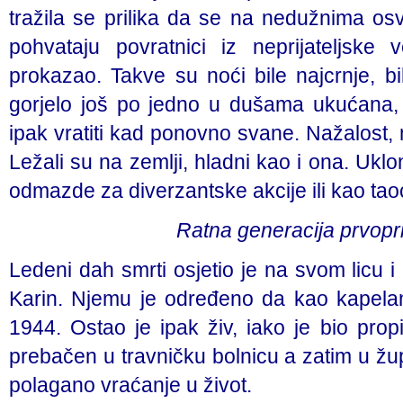
tražila se prilika da se na nedužnima os
pohvataju povratnici iz neprijateljske 
prokazao. Takve su noći bile najcrnje, b
gorjelo još po jedno u dušama ukućana,
ipak vratiti kad ponovno svane. Nažalost,
Ležali su na zemlji, hladni kao i ona. Uklo
odmazde za diverzantske akcije ili kao taoc
Ratna generacija prvopr
Ledeni dah smrti osjetio je na svom licu i 
Karin. Njemu je određeno da kao kapelan
1944. Ostao je ipak živ, iako je bio propi
prebačen u travničku bolnicu a zatim u žu
polagano vraćanje u život.