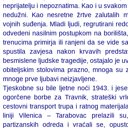
neprijatelju i nepoznatima. Kao i u svakom r
nedužni. Kao nesretne žrtve zalutalih m
vojnih suđenja. Mladi ljudi, regrutirani re
odvedeni nasilnim postupkom na borilišta, 
trenucima primirja ili ranjeni da se vide s
spustila zavjesa nakon krvavih predst
besmislene ljudske tragedije, ostajalo je uv
obiteljskim stolovima prazno, mnoga su 
mnoge prve ljubavi neizjavljene.
Tjeskobne su bile ljetne noći 1943. i je
ogorčene borbe za Travnik, strateški vrl
cestovni transport trupa i ratnog materija
liniji Vilenica – Tarabovac prelazili 
partizanskih odreda i vraćali se, opus