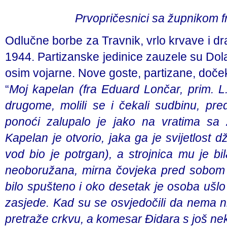
Prvopričesnici sa župnikom 
Odlučne borbe za Travnik, vrlo krvave i dr
1944. Partizanske jedinice zauzele su Dolac
osim vojarne. Nove goste, partizane, doče
“
Moj kapelan (fra Eduard Lončar, prim. L. 
drugome, molili se i čekali sudbinu, pre
ponoći zalupalo je jako na vratima sa
Kapelan je otvorio, jaka ga je svijetlost d
vod bio je potrgan), a strojnica mu je b
neoboružana, mirna čovjeka pred sobom u
bilo spušteno i oko desetak je osoba ušlo 
zasjede. Kad su se osvjedočili da nema niš
pretraže crkvu, a komesar Đidara s još nek