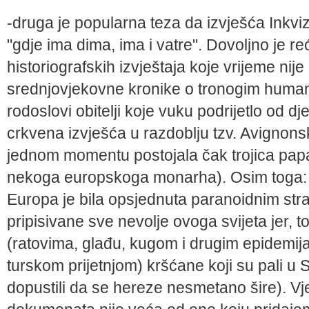
-druga je popularna teza da izvješća Inkvizici
"gdje ima dima, ima i vatre". Dovoljno je re
historiografskih izvještaja koje vrijeme nije
srednjovjekovne kronike o tronogim human
rodoslovi obitelji koje vuku podrijetlo od dj
crkvena izvješća u razdoblju tzv. Avignon
jednom momentu postojala čak trojica papa-
nekoga europskoga monarha). Osim toga: u 
Europa je bila opsjednuta paranoidnim str
pripisivane sve nevolje ovoga svijeta jer,
(ratovima, glađu, kugom i drugim epidemi
turskom prijetnjom) kršćane koji su pali u S
dopustili da se hereze nesmetano šire). Vj