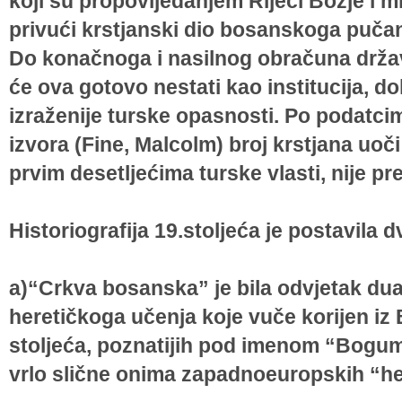
koji su propovijedanjem Riječi Božje i m
privući krstjanski dio bosanskoga pučan
Do konačnoga i nasilnog obračuna drža
će ova gotovo nestati kao institucija, d
izraženije turske opasnosti. Po podatci
izvora (Fine, Malcolm) broj krstjana uo
prvim desetljećima turske vlasti, nije pre
Historiografija 19.stoljeća je postavila dv
a)“Crkva bosanska” je bila odvjetak du
heretičkoga učenja koje vuče korijen iz 
stoljeća, poznatijih pod imenom “Bogum
vrlo slične onima zapadnoeuropskih “here