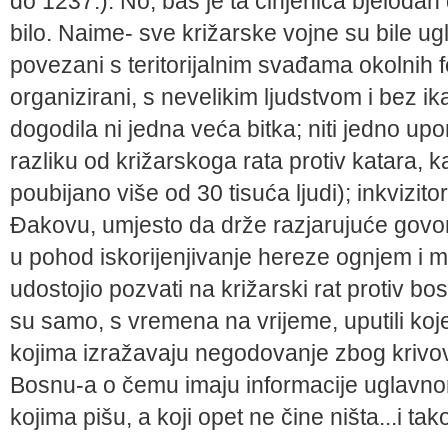
do 1237.). No, baš je ta činjenica bjelodan
bilo. Naime- sve križarske vojne su bile ug
povezani s teritorijalnim svađama okolnih f
organizirani, s nevelikim ljudstvom i bez ik
dogodila ni jedna veća bitka; niti jedno upo
razliku od križarskoga rata protiv katara,
poubijano više od 30 tisuća ljudi); inkvizitor
Đakovu, umjesto da drže razjarujuće govo
u pohod iskorijenjivanje hereze ognjem i 
udostojio pozvati na križarski rat protiv 
su samo, s vremena na vrijeme, uputili ko
kojima izražavaju negodovanje zbog krivovje
Bosnu-a o čemu imaju informacije uglavnom 
kojima pišu, a koji opet ne čine ništa...i ta