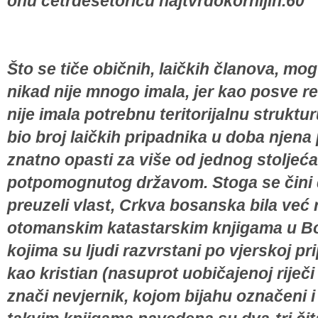
onu četrdesetoricu najtvrdokornijih.60
Što se tiče običnih, laičkih članova, m
nikad nije mnogo imala, jer kao posve r
nije imala potrebnu teritorijalnu struktu
bio broj laičkih pripadnika u doba njena 
znatno opasti za više od jednog stoljeća
potpomognutog državom. Stoga se čini d
preuzeli vlast, Crkva bosanska bila već 
otomanskim katastarskim knjigama u Bosn
kojima su ljudi razvrstani po vjerskoj pri
kao kristian (nasuprot uobičajenoj riječi 
znači nevjernik, kojom bijahu označeni i 