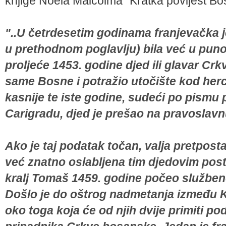
knjige Noela Malcolma "Kratka povijest Bo
"..U četrdesetim godinama franjevačka je
u prethodnom poglavlju) bila već u pu
proljeće 1453. godine djed ili glavar Crk
same Bosne i potražio utočište kod her
kasnije te iste godine, sudeći po pismu 
Carigradu, djed je prešao na pravoslavn
Ako je taj podatak točan, valja pretpost
već znatno oslabljena tim djedovim post
kralj Tomaš 1459. godine počeo služben
Došlo je do oštrog nadmetanja između K
oko toga koja će od njih dvije primiti pod