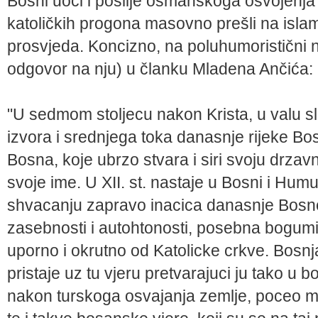
Bosni uoči i poslije osmanskoga osvojenja 
katoličkih progona masovno prešli na isla
prosvjeda. Koncizno, na poluhumoristični na
odgovor na nju) u članku Mladena Ančića:
"U sedmom stoljecu nakon Krista, u valu s
izvora i srednjega toka danasnje rijeke Bo
Bosna, koje ubrzo stvara i siri svoju drzavn
svoje ime. U XII. st. nastaje u Bosni i Hum
shvacanju zapravo inacica danasnje Bosne
zasebnosti i autohtonosti, posebna bogumi
uporno i okrutno od Katolicke crkve. Bosnj
pristaje uz tu vjeru pretvarajuci ju tako u b
nakon turskoga osvajanja zemlje, poceo ma