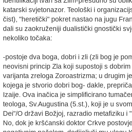
identifikaciji tvari sa Zlim-presudno su obli
katarski svjetonazor. Teološki i organizacij
čist), "heretički" pokret nastao na jugu Fran
dali su zaokruženiji dualistički gnostički s
nekoliko točaka:
-postoje dva boga, dobri i zli (zli bog je 
neovisni princip Zla koji supostoji s dobri
varijanta zreloga Zoroastrizma; u drugim je
kojega je stvorio dobri bog- dakle, prepričan
Izaije. Ova inačica je simplificirano tuma
teologa, Sv.Augustina (5.st.), koji je u svo
Dei"/O državi Božjoj, razradio metafiziku i
No, dok je kršćanski doktor Crkve postovje