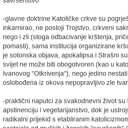
savršenstvo
-glavne doktrine Katoličke crkve su pogrješ
inkarnirao, ne postoji Trojstvo, crkveni sa
nego i zli (stoga odbacivanje krštenja, prič
pomasti), sama institucija organizirane krš
je sotonska objava, apokalipsa i Strašni sud
svijet ne može biti obogotvoren (kao u katol
Ivanovog "Otkrivenja"), nego jedino nestat
oslobođena iz okova nepopravljivo zle tvar
-praktični naputci za svakodnevni život su 
apstinenciju i vegetarijanstvo, dok je ustro
radikalni prijekid s etabliranim katolicizm