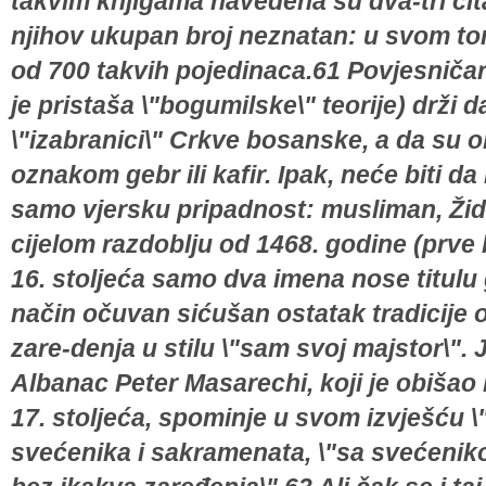
takvim knjigama navedena su dva-tri čitav
njihov ukupan broj neznatan: u svom to
od 700 takvih pojedinaca.61 Povjesničar k
je pristaša \"bogumilske\" teorije) drži d
\"izabranici\" Crkve bosanske, a da su 
oznakom gebr ili kafir. Ipak, neće biti da
samo vjersku pripadnost: musliman, Židov
cijelom razdoblju od 1468. godine (prve 
16. stoljeća samo dva imena nose titulu g
način očuvan sićušan ostatak tradicije 
zare-denja u stilu \"sam svoj majstor\". 
Albanac Peter Masarechi, koji je obiš
17. stoljeća, spominje u svom izvješću \
svećenika i sakramenata, \"sa svećenik