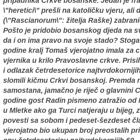
pripadnika Crkve bosanske. Jedan je fr
\"heretici\" prešli na katoličku vjeru, ali
(\"Rascianorum\": žitelja Raške) zabra
Pošto je pridobio bosanskog djeda na s
da i on ima pravo na svoje stado? Stoga 
godine kralj Tomaš vjerojatno imala za cilj
vjernika u krilo Pravoslavne crkve. Pris
i odlazak četrdesetorice najtvrdokorniji
slomili kičmu Crkvi bosanskoj. Premda 
samostana, jamačno je riječ o glavnini 
godine gost Radin pismeno zatražio od 
u Mletke ako ga Turci natjeraju u bijeg, 
povesti sa sobom i pedeset-šezdeset čla
vjerojatno bio ukupan broj preostalih pri