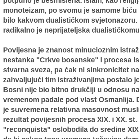
potpuno je besmislena. Islam, kao religija 
monoteizam, po svomu je samome biću n
bilo kakvom dualističkom svjetonazoru. 
radikalno je neprijateljska dualističkom
Povijesna je znanost minucioznim istraž
nestanka "Crkve bosanske" i procesa isl
stvarna sveza, pa čak ni sinkronicitet 
zahvaljujući tim istraživanjima postalo j
Bosni nije bio bitno drukčiji u odnosu n
vremenom padale pod vlast Osmanlija. D
je suvremena relativna masovnost mus
rezultat povijesnih procesa XIX. i XX. st
"reconquista" oslobodila do sredine XIX. 