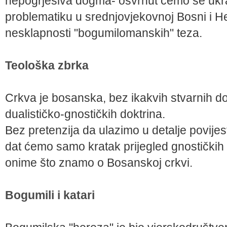
nepogrješiva dogma- osvrnut ćemo se ukr
problematiku u srednjovjekovnoj Bosni i Her
nesklapnosti "bogumilomanskih" teza.
Teološka zbrka
Crkva je bosanska, bez ikakvih stvarnih 
dualističko-gnostičkih doktrina.
Bez pretenzija da ulazimo u detalje povijes
dat ćemo samo kratak prijegled gnostičkih 
onime što znamo o Bosanskoj crkvi.
Bogumili i katari