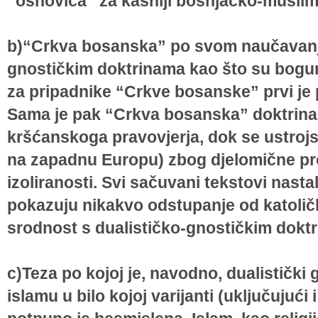
“osnovica” za kasniji bošnjačko-muslim
b)“Crkva bosanska” po svom naučavanj
gnostičkim doktrinama kao što su bogumi
za pripadnike “Crkve bosanske” prvi je 
Sama je pak “Crkva bosanska” doktrina
kršćanskoga pravovjerja, dok se ustrojs
na zapadnu Europu) zbog djelomične pro
izoliranosti. Svi sačuvani tekstovi nast
pokazuju nikakvo odstupanje od katoličk
srodnost s dualističko-gnostičkim dokt
c)Teza po kojoj je, navodno, dualistički
islamu u bilo kojoj varijanti (uključujući