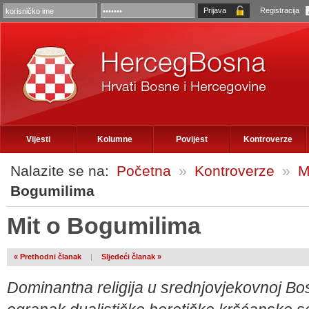
Registracija
Vijesti
Kolumne
Povijest
Kontroverze
Nalazite se na:
Početna
»
Kontroverze
»
M
Bogumilima
Mit o Bogumilima
« Prethodni članak
|
Sljedeći članak »
Dominantna religija u srednjovjekovnoj Bosn