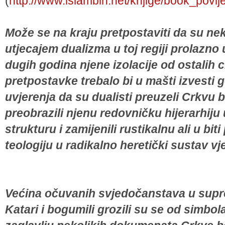
(
http://www.islambih.net/knjige/book_povi
Može se na kraju pretpostaviti da su neki
utjecajem dualizma u toj regiji prolazno
dugih godina njene izolacije od ostalih 
pretpostavke trebalo bi u mašti izvesti 
uvjerenja da su dualisti preuzeli Crkvu 
preobrazili njenu redovničku hijerarhiju
strukturu i zamijenili rustikalnu ali u bi
teologiju u radikalno heretički sustav vj
Većina očuvanih svjedočanstava u supro
Katari i bogumili grozili su se od simbola