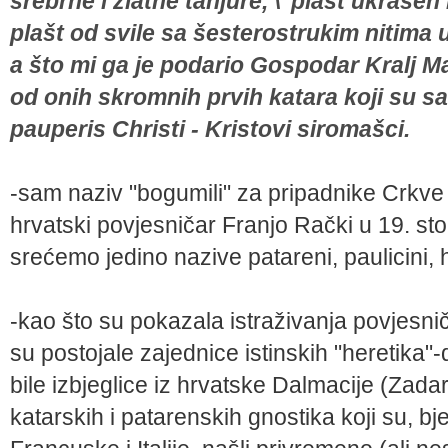
srebrne i zlatne tanjure, \"plašt ukrašen 
plašt od svile sa šesterostrukim nitim
a što mi ga je podario Gospodar Kralj Mat
od onih skromnih prvih katara koji su sa
pauperis Christi - Kristovi siromašci.
-sam naziv "bogumili" za pripadnike Crkve
hrvatski povjesničar Franjo Rački u 19. sto
srećemo jedino nazive patareni, paulicini, h
-kao što su pokazala istraživanja povjesnič
su postojale zajednice istinskih "heretika"-
bile izbjeglice iz hrvatske Dalmacije (Zadar,
katarskih i patarenskih gnostika koji su, b