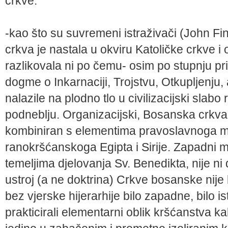
crkve:
-kao što su suvremeni istraživači (John Fin
crkva je nastala u okviru Katoličke crkve i 
razlikovala ni po čemu- osim po stupnju p
dogme o Inkarnaciji, Trojstvu, Otkupljenju, a
nalazile na plodno tlo u civilizacijski sla
podneblju. Organizacijski, Bosanska crkva 
kombiniran s elementima pravoslavnoga mo
ranokršćanskoga Egipta i Sirije. Zapadni 
temeljima djelovanja Sv. Benedikta, nije ni
ustroj (a ne doktrina) Crkve bosanske nije b
bez vjerske hijerarhije bilo zapadne, bilo is
prakticirali elementarni oblik kršćanstva 