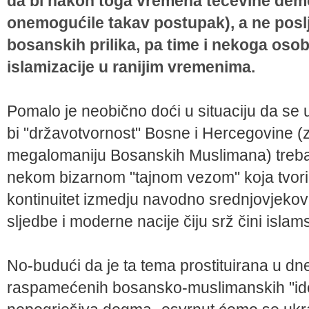
da bi nakon toga vremena tečevine dem
onemogućile takav postupak), a ne posl
bosanskih prilika, pa time i nekoga oso
islamizacije u ranijim vremenima.
Pomalo je neobično doći u situaciju da se
bi "državotvornost" Bosne i Hercegovine (z
megalomaniju Bosanskih Muslimana) trebala
nekom bizarnom "tajnom vezom" koja tvori
kontinuitet izmedju navodno srednjovjeko
sljedbe i moderne nacije čiju srž čini islamsk
No-budući da je ta tema prostituirana u dn
raspamećenih bosansko-muslimanskih "ideo