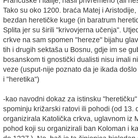
Francuske i Italije, našli privremeno (ali ne
Tako su oko 1200. braća Matej i Aristodije,
bezdan heretičke kuge (in baratrum heretice
Splita jer su širili "krivovjerna učenja". Utje
crkve na sam spomen "hereze" bijahu glav
tih i drugih sektaša u Bosnu, gdje im se 
bosanskom ti gnostički dualisti nisu imali n
veze (usput-nije poznato da je ikada došl
i "heretika")
-kao navodni dokaz za istinsku "heretičku
spominju križarski ratovi ili pohodi (od 13. 
organizirala Katolička crkva, uglavnom iz M
pohod koji su organizirali ban Koloman i k