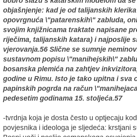
dobro slažu s katarskim modelom da se 
objašnjenje: kad je od talijanskih klerika
opovrgnuća \"patarenskih\" zabluda, oni 
svojim knjižnicama traktate napisane pr
riječima, talijanskih katara) i najposlije 
vjerovanja.56 Slične se sumnje neminovno 
sustavnom popisu \"manihejskih\" zablud
bosanska plemića na zahtjev inkvizitor
godine u Rimu. Isto je tako upitna i sv
papinskih pogrda na račun \"manihejaca\
pedesetim godinama 15. stoljeća.57
-tvrdnja koja je dosta često u optjecaju 
povjesnika i ideologa je sljedeća: krstjani 