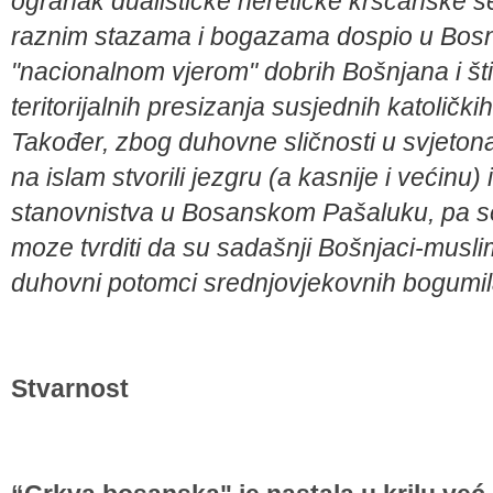
ogranak dualističke heretičke kršćanske se
raznim stazama i bogazama dospio u Bos
"nacionalnom vjerom" dobrih Bošnjana i šti
teritorijalnih presizanja susjednih katoličk
Također, zbog duhovne sličnosti u svjeton
na islam stvorili jezgru (a kasnije i većin
stanovnistva u Bosanskom Pašaluku, pa s
moze tvrditi da su sadašnji Bošnjaci-musli
duhovni potomci srednjovjekovnih bogumil
Stvarnost