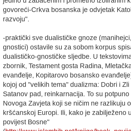
jedino u zabačenim i prometno izoliranim k
govoreći-Crkva bosanska je odvjetak Katoli
razvoju".
-praktički sve dualističke gnoze (manihejci,
gnostici) ostavile su za sobom korpus spis
dualističko-gnostičke sljedbe. U tekstovim
zbornik, Testament gosta Radina, Mletačk
evanđelje, Kopitarovo bosansko evanđelje
kojoj od "velikih tema" dualizma: Dobri i Zl
Satanov pad, reinkarnacija. To su potpuno p
Novoga Zavjeta koji se ničim ne razlikuju od
kršćanskoj Europi. Ili, kako je zabilježeno
povijest Bosne"