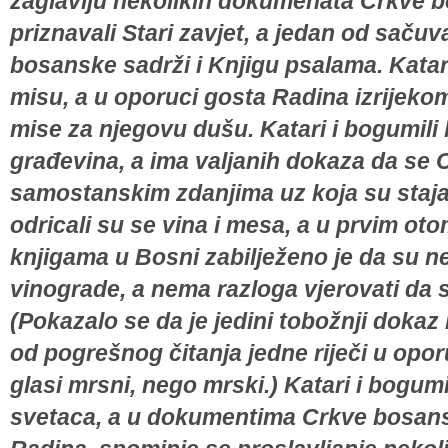
zaglavlju nekolikih dokumenata Crkve bo
priznavali Stari zavjet, a jedan od sačuv
bosanske sadrži i Knjigu psalama. Katari
misu, a u oporuci gosta Radina izrijeko
mise za njegovu dušu. Katari i bogumili 
građevina, a ima valjanih dokaza da se C
samostanskim zdanjima uz koja su stajale
odricali su se vina i mesa, a u prvim o
knjigama u Bosni zabilježeno je da su ne
vinograde, a nema razloga vjerovati da su
(Pokazalo se da je jedini tobožnji dokaz
od pogrešnog čitanja jedne riječi u opor
glasi mrsni, nego mrski.) Katari i bogumi
svetaca, a u dokumentima Crkve bosansk