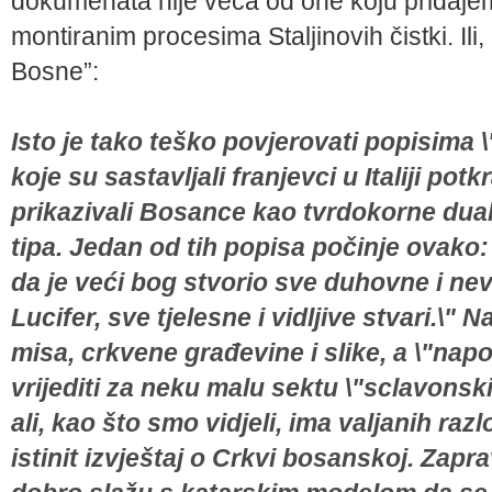
dokumenata nije veća od one koju pridaje
montiranim procesima Staljinovih čistki. Ili,
Bosne”:
Isto je tako teško povjerovati popisima 
koje su sastavljali franjevci u Italiji potkr
prikazivali Bosance kao tvrdokorne dual
tipa. Jedan od tih popisa počinje ovako:
da je veći bog stvorio sve duhovne i nevi
Lucifer, sve tjelesne i vidljive stvari.\" 
misa, crkvene građevine i slike, a \"nap
vrijediti za neku malu sektu \"sclavonskih
ali, kao što smo vidjeli, ima valjanih razl
istinit izvještaj o Crkvi bosanskoj. Zapra