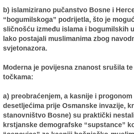
b) islamizirano pučanstvo Bosne i Herc
“bogumilskoga” podrijetla, što je moguć
sličnošću između islama i bogumilskih u
lako postajali muslimanima zbog navod
svjetonazora.
Moderna je povijesna znanost srušila te
točkama:
a) preobraćenjem, a kasnije i progono
desetljećima prije Osmanske invazije, kr
stanovništvo Bosne) su praktički nestali
krstjanske demografske “supstance” koj