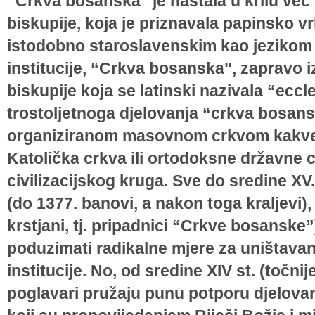
“Crkva bosanska" je nastala u krilu već 
biskupije, koja je priznavala papinsko v
istodobno staroslavenskim kao jezikom 
institucije, “Crkva bosanska", zapravo i
biskupije koja se latinski nazivala “ecc
trostoljetnoga djelovanja “crkva bosansk
organiziranom masovnom crkvom kakve 
Katolička crkva ili ortodoksne državne
civilizacijskog kruga. Sve do sredine XV
(do 1377. banovi, a nakon toga kraljevi),
krstjani, tj. pripadnici “Crkve bosanske”
poduzimati radikalne mjere za uništava
institucije. No, od sredine XIV st. (točnije
poglavari pružaju punu potporu djelovan