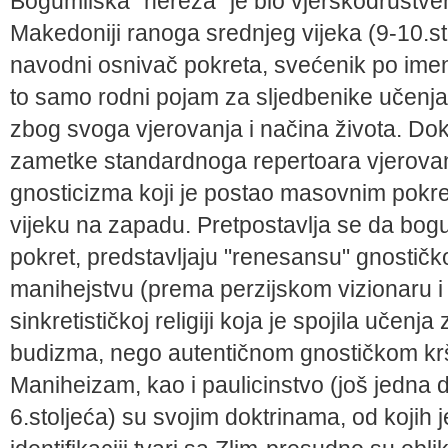
Bogumilska "hereza" je bio vjerskodruštven
Makedoniji ranoga srednjeg vijeka (9-10.sto
navodni osnivač pokreta, svećenik po imenu
to samo rodni pojam za sljedbenike učenja 
zbog svoga vjerovanja i načina života. Do
zametke standardnoga repertoara vjerovan
gnosticizma koji je postao masovnim pokr
vijeku na zapadu. Pretpostavlja se da bogum
pokret, predstavljaju "renesansu" gnostičk
manihejstvu (prema perzijskom vizionaru i p
sinkretističkoj religiji koja je spojila učenj
budizma, nego autentičnom gnostičkom kršć
Maniheizam, kao i paulicinstvo (još jedna d
6.stoljeća) su svojim doktrinama, od kojih j