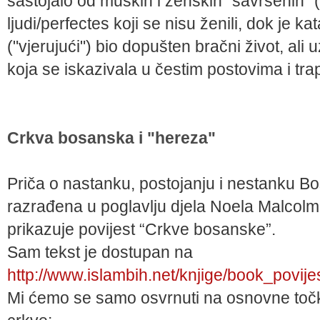
sastojalo od muških i ženskih "savršenih" (i
ljudi/perfectes koji se nisu ženili, dok je k
("vjerujući") bio dopušten bračni život, al
koja se iskazivala u čestim postovima i trap
Crkva bosanska i "hereza"
Priča o nastanku, postojanju i nestanku Bo
razrađena u poglavlju djela Noela Malcolma
prikazuje povijest “Crkve bosanske”.
Sam tekst je dostupan na
http://www.islambih.net/knjige/book_povi
Mi ćemo se samo osvrnuti na osnovne točk