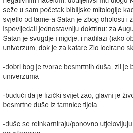
negativnim načelom, dodijelivši mu ulogu Kr
seže u sam početak biblijske mitologije ka
svjetlo od tame-a Satan je zbog oholosti i z
ispovijedali jednostavniju doktrinu: za Aug
Satan je svugdje i nigdje, i nadilazi (iako 
univerzum, dok je za katare Zlo locirano sk
-dobri bog je tvorac besmrtnih duša, zli je
univerzuma
-budući da je fizički svijet zao, glavni je ž
besmrtne duše iz tamnice tijela
-duše se reinkarniraju/ponovno utjelovlju