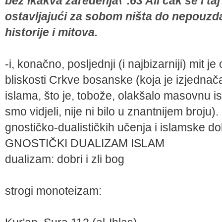
bez ikakva zaređenja\".63 Ali čak se i t
ostavljajući za sobom ništa do nepouz
historije i mitova.
-i, konačno, posljednji (i najbizarniji) mit 
bliskosti Crkve bosanske (koja je izjedna
islama, što je, tobože, olakšalo masovnu is
smo vidjeli, nije ni bilo u znantnijem broju)
gnostičko-dualističkih učenja i islamske do
GNOSTIČKI DUALIZAM ISLAM
dualizam: dobri i zli bog
strogi monoteizam: