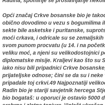
Radina, spominje se proslavljanje nekoli
Opći značaj Crkve bosanske bio je takođe
obično dovodimo u vezu s bogumilima ili
sekte bile asketske i puritanske, suprot
moći crkava, i odricale su se zemaljski
svom punom procvatu (u 14. i na početku
veliku moć, a njeni su velikodostojnici po
diplomatske misije. Kraljevi kao što su 
iako nisu bili pripadnici Crkve bosanske
prijateljske odnose; čini se da su i nek
pripadale toj crkvi.49 Najpoznatiji veli
Radin bio je stariji savjetnik hercega St
bio bogataš: u oporuci je ostavio 5000 d