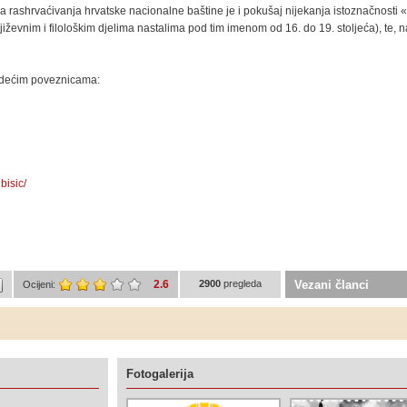
a rashrvaćivanja hrvatske nacionalne baštine je i pokušaj nijekanja istoznačnosti 
jiževnim i filološkim djelima nastalima pod tim imenom od 16. do 19. stoljeća), te, 
jedećim poveznicama:
bisic/
2.6
2900
pregleda
Vezani članci
Ocijeni:
Fotogalerija