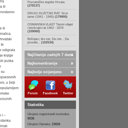
roj
Povratničke tegobe Hrvata
(278137)
 ili
ednostavno
DRUGI SVJETSKI RAT: Srce
tame (1941 - 1945)
(179905)
OSMANSKA VLAST Tamni vilajet
i beskrajni rat 1463 - 1878
 ili
(109060)
znalica.
hrvatski
Bošnjaci, tko ste, što ste... Da
prostite...
(102534)
 te
je odigrala
Najčitanije zadnjih 7 dana
je knjige
ih jezika
Najkomentiranije
e
e su
Najbolje ocijenjeno
 opsesivnih
ni, u želji
popularnijem
ademske
Forum
Facebook
Twitter
ucioznih
Statistika
Ukupno registriranih korisnika:
 i –
9036
astanka
Ukupno članaka:
23656
inski