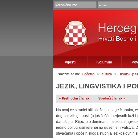
Vijesti
Kolumne
Pov
Nalazite se na:
Početna
»
Kultura
»
Hrvatski jezi
JEZIK, LINGVISTIKA I PO
« Prethodni članak
|
Sljedeći članak »
Na ovoj će stranici biti izložen collage članaka,
dogmatskih gluposti (a još češće i svjesnih laži i p
današnjici. Riječ je o dominantnim ekstralingvis
jedino politici usmjerenoj na gušenje hrvatstva. D
shvaćanja i opće niskoga stupnja jezikoslovnih spo