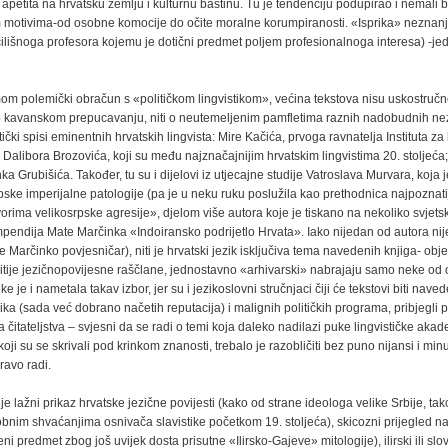
ih apetita na hrvatsku zemlju i kulturnu baštinu. Tu je tendenciju podupirao i nemali b
tim motivima-od osobne komocije do očite moralne korumpiranosti. «Isprika» neznanja
čilišnoga profesora kojemu je dotični predmet poljem profesionalnoga interesa) -j
m polemički obračun s «političkom lingvistikom», većina tekstova nisu uskostručne
di o kavanskom prepucavanju, niti o neutemeljenim pamfletima raznih nadobudnih ne
čki spisi eminentnih hrvatskih lingvista: Mire Kačića, prvoga ravnatelja Instituta za 
 Dalibora Brozovića, koji su među najznačajnijim hrvatskim lingvistima 20. stoljeća;
 Grubišića. Također, tu su i dijelovi iz utjecajne studije Vatroslava Murvara, koja 
pske imperijalne patologije (pa je u neku ruku poslužila kao prethodnica najpoznati
rima velikosrpske agresije», djelom više autora koje je tiskano na nekoliko svjetsk
mpendija Mate Marčinka «Indoiransko podrijetlo Hrvata». Iako nijedan od autora nij
je Marčinko povjesničar), niti je hrvatski jezik isključiva tema navedenih knjiga- obj
ljitije jezičnopovijesne raščlane, jednostavno «arhivarski» nabrajaju samo neke od
 je i nametala takav izbor, jer su i jezikoslovni stručnjaci čiji će tekstovi biti navede
a (sada već dobrano načetih reputacija) i malignih političkih programa, pribjegli 
ga čitateljstva – svjesni da se radi o temi koja daleko nadilazi puke lingvističke ak
i su se skrivali pod krinkom znanosti, trebalo je razobličiti bez puno nijansi i min
ravo radi.
e lažni prikaz hrvatske jezične povijesti (kako od strane ideologa velike Srbije, tako
nim shvaćanjima osnivača slavistike početkom 19. stoljeća), skicozni prijegled n
 predmet zbog još uvijek dosta prisutne «Ilirsko-Gajeve» mitologije), ilirski ili slov