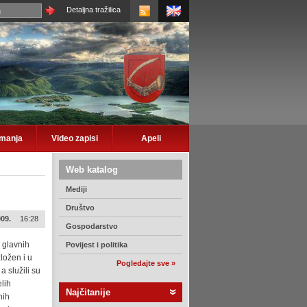
Detaljna tražilica
imanja
Video zapisi
Apeli
Web katalog
Mediji
Društvo
009.
16:28
Gospodarstvo
d glavnih
Povijest i politika
zložen i u
Pogledajte sve »
 služili su
elih
Najčitanije
nih