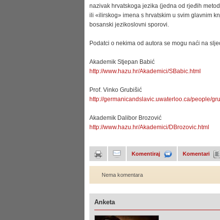
nazivak hrvatskoga jezika (jedna od rjeđih metod
ili «ilirskog» imena s hrvatskim u svim glavnim kn
bosanski jezikoslovni sporovi.
Podatci o nekima od autora se mogu naći na sl
Akademik Stjepan Babić
http://www.hazu.hr/Akademici/SBabic.html
Prof. Vinko Grubišić
http://germanicandslavic.uwaterloo.ca/people/gru
Akademik Dalibor Brozović
http://www.hazu.hr/Akademici/DBrozovic.html
Komentiraj
Komentari
Nema komentara
Anketa