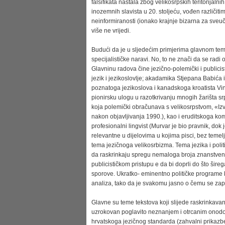
falsifikata nastala zbog velikosrpskih teritorijaln
inozemnih slavista u 20. stoljeću, vođen različi
neinformiranosti (ionako krajnje bizarna za sveu
više ne vrijedi.
Budući da je u sljedećim primjerima glavnom temo
specijalističke naravi. No, to ne znači da se ra
Glavninu radova čine jezično-polemički i publicisti
jezik i jezikoslovlje; akadamika Stjepana Babića i
poznatoga jezikoslova i kanadskoga kroatista Vinka
pionirsku ulogu u razotkrivanju mnogih žarišta sr
koja polemički obračunava s velikosrpstvom, «Izvo
nakon objavljivanja 1990.), kao i eruditskoga ko
profesionalni lingvist (Murvar je bio pravnik, dok 
relevantne u dijelovima u kojima pisci, bez teme
tema jezičnoga velikosrbizma. Tema jezika i politike
da raskrinkaju spregu nemaloga broja znanstvenik
publicističkom pristupu e da bi doprli do što šire
sporove. Ukratko- eminentno političke programe koj
analiza, tako da je svakomu jasno o čemu se zap
Glavne su teme tekstova koji slijede raskrinkavanj
uzrokovan poglavito neznanjem i otrcanim onodob
hrvatskoga jezičnog standarda (zahvalni prikazbeni