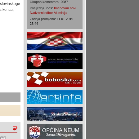
Ukupno komentara:
2087
«slovinskog»
Posljednji unos:
Imenovan novi
na koncu,
Nadzorni odbor Aluminija
Zadnja promjena:
11.01.2019.
23:44