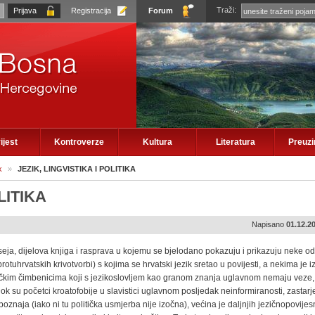
Traži:
Registracija
Forum
ijest
Kontroverze
Kultura
Literatura
Preuz
k
»
JEZIK, LINGVISTIKA I POLITIKA
LITIKA
Napisano
01.12.2
 eseja, dijelova knjiga i rasprava u kojemu se bjelodano pokazuju i prikazuju neke o
rotuhrvatskih krivotvorbi) s kojima se hrvatski jezik sretao u povijesti, a nekima je i
tičkim čimbenicima koji s jezikoslovljem kao granom znanja uglavnom nemaju veze, a
ok su početci kroatofobije u slavistici uglavnom posljedak neinformiranosti, zastarj
znaja (iako ni tu politička usmjerba nije izočna), većina je daljnjih jezičnopovijes