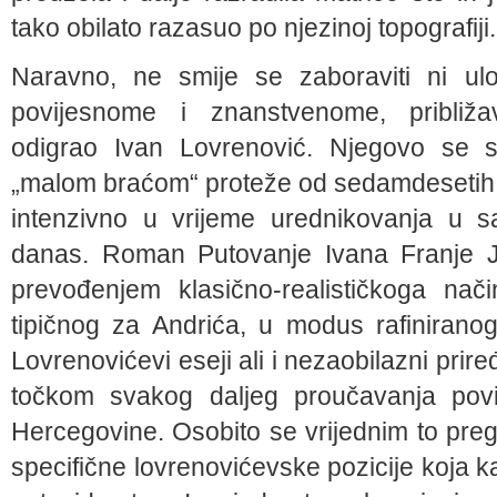
tako obilato razasuo po njezinoj topografiji.
Naravno, ne smije se zaboraviti ni ulo
povijesnome i znanstvenome, približa
odigrao Ivan Lovrenović. Njegovo se s
„malom braćom“ proteže od sedamdesetih g
intenzivno u vrijeme urednikovanja u sa
danas. Roman Putovanje Ivana Franje J
prevođenjem klasično-realističkoga nači
tipičnog za Andrića, u modus rafiniran
Lovrenovićevi eseji ali i nezaobilazni pri
točkom svakog daljeg proučavanja povi
Hercegovine. Osobito se vrijednim to prega
specifične lovrenovićevske pozicije koja k