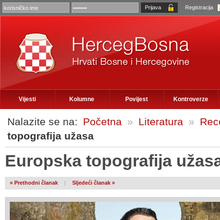
Registracija
Vijesti
Kolumne
Povijest
Kontroverze
Nalazite se na:
Početna
»
Literatura
»
Rece
topografija užasa
Europska topografija užas
« Prethodni članak
|
Sljedeći članak »