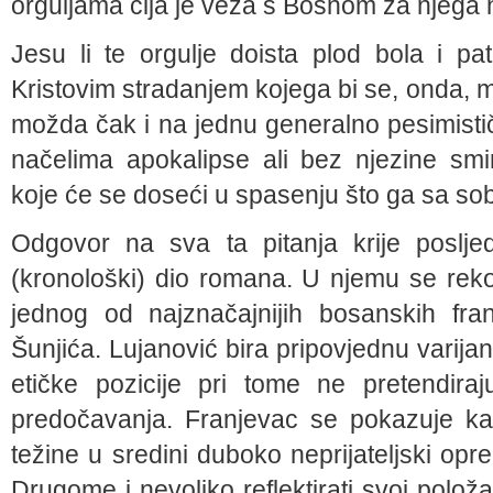
orguljama čija je veza s Bosnom za njega 
Jesu li te orgulje doista plod bola i pa
Kristovim stradanjem kojega bi se, onda, mo
možda čak i na jednu generalno pesimisti
načelima apokalipse ali bez njezine smi
koje će se doseći u spasenju što ga sa so
Odgovor na sva ta pitanja krije poslje
(kronološki) dio romana. U njemu se rekons
jednog od najznačajnijih bosanskih fra
Šunjića. Lujanović bira pripovjednu varijant
etičke pozicije pri tome ne pretendira
predočavanja. Franjevac se pokazuje kao
težine u sredini duboko neprijateljski opr
Drugome i nevoljko reflektirati svoj položa