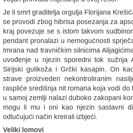
Je li smrt graditelja orgulja Florijana Kreš
se provodi zbog hibrisa posezanja za aps
kraj povezuje se s istom takvom sudbinom
pendant pronalazi u nemogućnosti sprječa
Imrana nad travničkim silnicima Alijagićim
uvođenje u njezin sporedni tok sužnja
Sirijski gulikoža i Grčki kasapin. On ka
strave proizveden nekontroliranim nasi
raspliće središnja nit romana koja vodi do
u samoj zemlji nalazi duboko zakopani kori
mogu li mu i oni kao njezin sastavni di
odlučujući način kreirali izbjeći.
Veliki lomovi