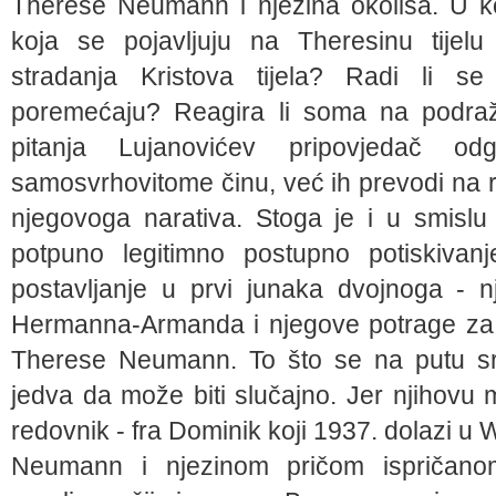
Therese Neumann i njezina okoliša. U ko
koja se pojavljuju na Theresinu tijelu 
stradanja Kristova tijela? Radi li s
poremećaju? Reagira li soma na podraža
pitanja Lujanovićev pripovjedač 
samosvrhovitome činu, već ih prevodi na r
njegovoga narativa. Stoga je i u smislu
potpuno legitimno postupno potiskivanj
postavljanje u prvi junaka dvojnoga - n
Hermanna-Armanda i njegove potrage za i
Therese Neumann. To što se na putu sr
jedva da može biti slučajno. Jer njihovu m
redovnik - fra Dominik koji 1937. dolazi 
Neumann i njezinom pričom ispričanom 