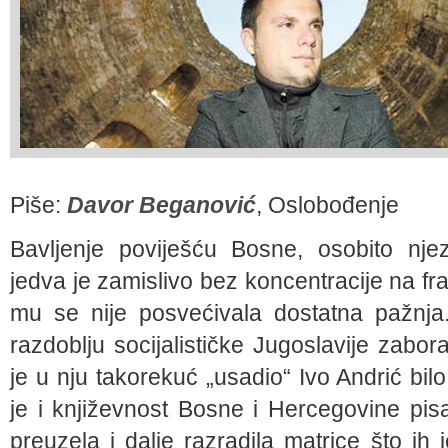
Piše:
Davor Beganović
, Oslobođenje
Bavljenje poviješću Bosne, osobito njez
jedva je zamislivo bez koncentracije na fr
mu se nije posvećivala dostatna pažnja
razdoblju socijalističke Jugoslavije zabora
je u nju takorekuć „usadio“ Ivo Andrić bil
je i književnost Bosne i Hercegovine pis
preuzela i dalje razradila matrice što ih 