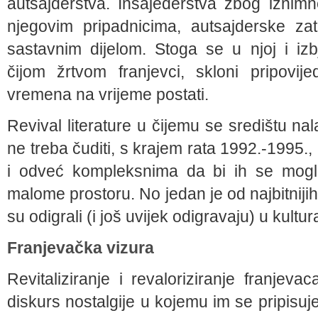
autsajderstva. Insajederstva zbog iznim
njegovim pripadnicima, autsajderske za
sastavnim dijelom. Stoga se u njoj i iz
čijom žrtvom franjevci, skloni pripovi
vremena na vrijeme postati.
Revival literature u čijemu se središtu nala
ne treba čuditi, s krajem rata 1992.-1995.,
i odveć kompleksnima da bi ih se moglo 
malome prostoru. No jedan je od najbitniji
su odigrali (i još uvijek odigravaju) u kul
Franjevačka vizura
Revitaliziranje i revaloriziranje franjeva
diskurs nostalgije u kojemu im se pripisu