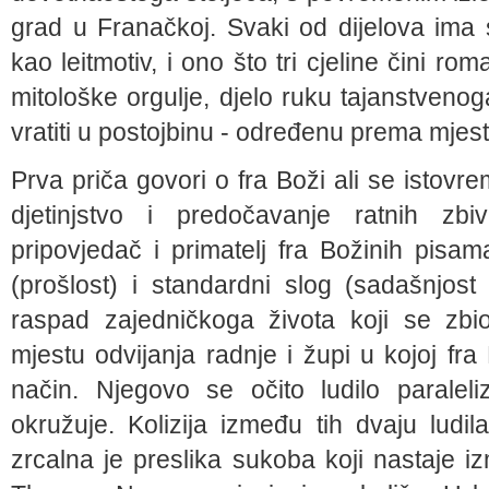
grad u Franačkoj. Svaki od dijelova ima 
kao leitmotiv, i ono što tri cjeline čini r
mitološke orgulje, djelo ruku tajanstveno
vratiti u postojbinu - određenu prema mjestu
Prva priča govori o fra Boži ali se istov
djetinjstvo i predočavanje ratnih zbiv
pripovjedač i primatelj fra Božinih pisama
(prošlost) i standardni slog (sadašnjost
raspad zajedničkoga života koji se zbi
mjestu odvijanja radnje i župi u kojoj fr
način. Njegovo se očito ludilo paraleli
okružuje. Kolizija između tih dvaju lud
zrcalna je preslika sukoba koji nastaje 