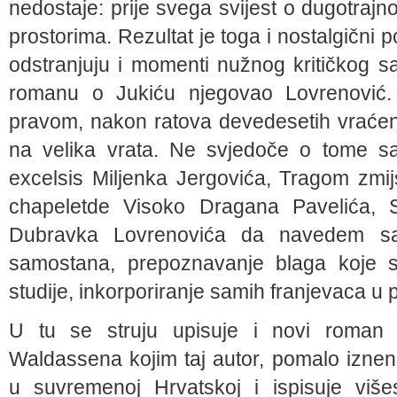
nedostaje: prije svega svijest o dugotrajn
prostorima. Rezultat je toga i nostalgični
odstranjuju i momenti nužnog kritičkog 
romanu o Jukiću njegovao Lovrenović. B
pravom, nakon ratova devedesetih vraćeni
na velika vrata. Ne svjedoče o tome sam
excelsis Miljenka Jergovića, Tragom zmij
chapeletde Visoko Dragana Pavelića, Si
Dubravka Lovrenovića da navedem sa
samostana, prepoznavanje blaga koje se
studije, inkorporiranje samih franjevaca u pol
U tu se struju upisuje i novi roman 
Waldassena kojim taj autor, pomalo iznen
u suvremenoj Hrvatskoj i ispisuje više