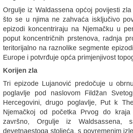
Orgulje iz Waldassena općoj povijesti zla 
što se u njima ne zahvaća isključivo pov
epizodi koncentriraju na Njemačku u pe
poput koncentričnih prstenova, radnja p
teritorijalno na raznolike segmente epiz
Europe i potvrđuje opća primjenjivost topog
Korijen zla
Tri epizode Lujanović predočuje u obrnu
poglavlje pod naslovom Fildžan Svetog
Hercegovini, drugo poglavlje, Put k Ther
Njemačkoj od početka Prvog do kraja 
završno, Orgulje iz Waldsassena, 
devetnaestoga stoljeća, s povremenim iz