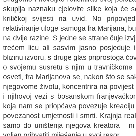
skuplja naznaku cjelovite slike koja će
kritičkoj svijesti na uvid. No pripovj
relativiranje uloge samoga fra Marijana, bu
na dvije razine. S jedne se strane čuje izv
trećem licu ali sasvim jasno posjeduje 
blizinu izvoru, s druge glas priprostoga čo
o svojemu susretu s njim u travničkome 
osveti, fra Marijanova se, nakon što se sak
njegovome životu, koncentrira na povijes
i njihovoj vezi s bosanskom franjevačko
koja nam se priopćava povezuje kreaciju
povezanost umjetnosti i smrti. Krajnja rea
samo do uništenja njegova kreatora - ni
voljan prihvatiti miješanje u svoj resor.