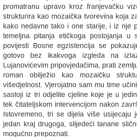
promatranu upravo kroz franjevačku vi
strukturira kao mozaička tvorevina koja za
kako nedavne tako i one starije, i iz nje
temeljna pitanja etičkoga postojanja u 
povijesti Bosne egzistencija se pokazu
gotovo bez ikakvoga izgleda na izla
Lujanovićevim pripovjedačima, prati zeml
roman obilježio kao mozaičku struk
višedjelnost. Vjerojatno sam mu time uči
sastoji iz tri odjelite cjeline koje je u je
tek čitateljskom intervencijom nakon zav
Istovremeno, tri se dijela više usijecaj
jedan kraj drugoga, slijedeći tanane sličn
mogućno prepoznati.