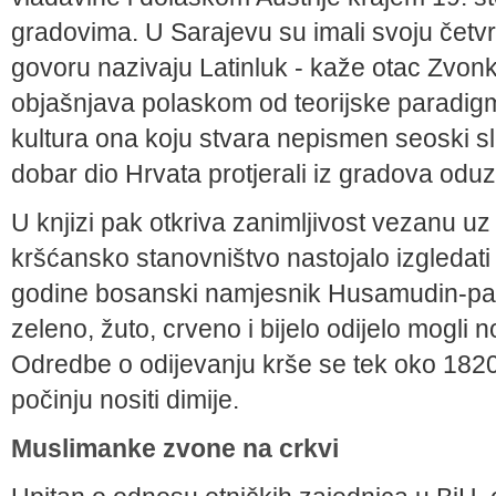
gradovima. U Sarajevu su imali svoju četvr
govoru nazivaju Latinluk - kaže otac Zvonk
objašnjava po­laskom od teorijske paradigm
kultura ona koju stvara nepismen seoski sl
dobar dio Hrvata protjerali iz gradova odu
U knjizi pak otkriva zanimljivost vezanu u
kršćansko stanovništvo nastojalo izgledati 
godine bosanski namjesnik Husamudin-paš
zeleno, žuto, crveno i bijelo odijelo mogli n
Odredbe o odijevanju krše se tek oko 1820.
počinju nositi dimije.
Muslimanke zvone na crkvi