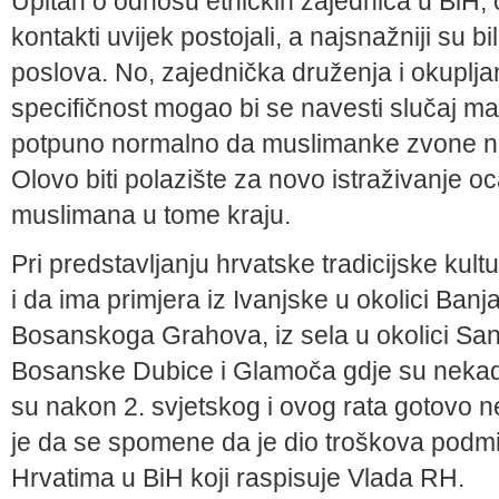
Upitan o odnosu etničkih zajednica u BiH
kontakti uvi­jek postojali, a najsnažniji su bi
poslova. No, zajed­nička druženja i okupljan
specifičnost mogao bi se navesti slučaj ma
potpuno normalno da muslimanke zvone na 
Olovo biti polazište za novo istraživanje oc
muslimana u tome kraju.
Pri predstavljanju hrvatske tradicijske kul
i da ima primjera iz Ivanjske u okolici Banja
Bosanskoga Gra­hova, iz sela u okolici S
Bosanske Dubice i Gla­moča gdje su nekad ž
su nakon 2. svjetskog i ovog rata gotovo nes
je da se spomene da je dio troškova podmi
Hrvatima u BiH koji raspisuje Vlada RH.