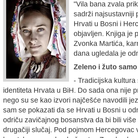
"Vila bana zvala pri
sadrži najsustavniji 
Hrvati u Bosni i Her
objavljen. Knjiga je
Zvonka Martića, karm
dana ugledala je o
Zeleno i žuto samo 
- Tradicijska kultura
identiteta Hrvata u BiH. Do sada ona nije p
nego su se kao izvori najčešće navodili je­zi
sam se pokazati da se Hrvati u Bosni u odn
odriču zavi­čajnog bosanstva da bi bili više 
drugačiji slučaj. Pod pojmom Hercegovac 