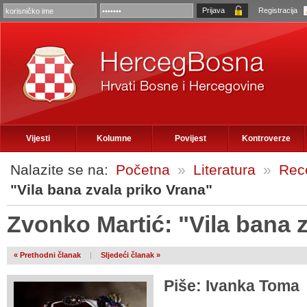
Registracija
Vijesti
Kolumne
Povijest
Kontroverze
Nalazite se na:
Početna
»
Literatura
»
Rece
"Vila bana zvala priko Vrana"
Zvonko Martić: "Vila bana 
« Prethodni članak
|
Sljedeći članak »
Piše: Ivanka Toma