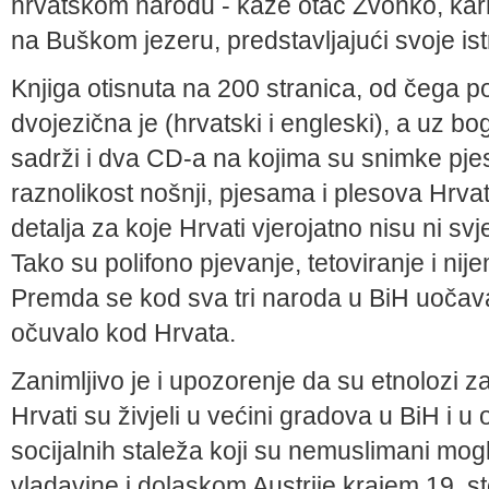
hrvatskom narodu - kaže otac Zvonko, karme
na Buškom jezeru, predstavljajući svoje ist
Knjiga otisnuta na 200 stranica, od čega po
dvojezič­na je (hrvatski i engleski), a uz boga
sadrži i dva CD-a na kojima su snimke pjes
raznolikost nošnji, pjesama i plesova Hrva
detalja za koje Hrvati vjerojatno nisu ni svje
Tako su polifono pjevanje, teto­viranje i nijem
Premda se kod sva tri naroda u BiH uoča­val
očuvalo kod Hrvata.
Zanimljivo je i upozorenje da su etnolozi z
Hr­vati su živjeli u većini gradova u BiH i u
socijalnih staleža koji su nemuslimani mogl
vladavine i dolaskom Austrije krajem 19. st