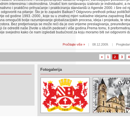
arodnim interesima i okolnostima. Unatoč tom svrstavanju izabralo je individualni, a n
rmativno i praktično prihvaćanje i prakticiranja standardâ iz Agende 2000. i šire od n
odgovoriti na pitanje: Što je to zapadni Balkan? Odgovoru prethodi prikaz političkih
lavije od godine 1993.-2000., koje su u znatnoj mjeri sukladne idejama zapadnog Balk
 omogućiti bolje razumijevanje globalizacijskih procesa, ideja i projekata, te strat
stora. Bez pretjerivanja se može reći da je ovo vrijeme preslagivanja, preuređenja
ji će odrediti naše živote u idućih pedeset i više godina.Prema tomu, ti preformatira
 nije svejedno kako će nam izgledati budućnost za koju moramo biti svi odgovorni 
Pročitajte više »
|
08.12.2009.
|
Pregledan
«
1
2
3
4
Fotogalerija