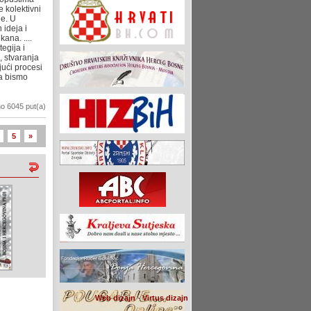
e kolektivni
je. U
 ideja i
ana. ....
egija i
, stvaranja
jući procesi
da bismo
o 6045 put(a)
5
»
Web dizajn
-
Virtus dizajn