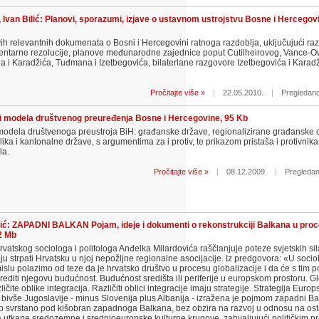
Ivan Bilić: Planovi, sporazumi, izjave o ustavnom ustrojstvu Bosne i Hercegov
ih relevantnih dokumenata o Bosni i Hercegovini ratnoga razdoblja, uključujući ra
entarne rezolucije, planove međunarodne zajednice poput Cutilheirovog, Vance-O
i Karadžića, Tuđmana i Izetbegovića, bilaterlane razgovore Izetbegovića i Karadž
Pročitajte više »
|
22.05.2010.
|
Pregledano
ri modela društvenog preuređenja Bosne i Hercegovine, 95 Kb
 modela društvenoga preustroja BiH: građanske države, regionalizirane građanske dr
ika i kantonalne države, s argumentima za i protiv, te prikazom pristaša i protivnika
la.
Pročitajte više »
|
08.12.2009.
|
Pregledan
ić: ZAPADNI BALKAN Pojam, ideje i dokumenti o rekonstrukciji Balkana u pro
02 Mb
vatskog sociologa i politologa Anđelka Milardovića raščlanjuje poteze svjetskih sil
aju strpati Hrvatsku u njoj nepožljne regionalne asocijacije. Iz predgovora: «U socio
islu polazimo od teze da je hrvatsko društvo u procesu globalizacije i da će s tim 
rediti njegovu budućnost. Budućnost središta ili periferije u europskom prostoru. Gl
čite oblike integracija. Različiti oblici integracije imaju strategije. Strategija Europ
ivše Jugoslavije - minus Slovenija plus Albanija - izražena je pojmom zapadni Ba
vo svrstano pod kišobran zapadnoga Balkana, bez obzira na razvoj u odnosu na ost
na utkane sredozemne i srednjoeuropske kulturne krugove, zahvaljujući političkim p