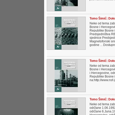
Tomo Šimić: Doku
Neke od tema zabi
Bosne i Hercegovi
Republike Bosne i
Predsjedništva RB
sjednice Predsjed
Magnetofonski sni
godine ... Dostupn
Tomo Šimić: Doku
Neke od tema zabi
Bosne i Hercegovi
i Hercegovine, od
Republike Bosne i
na:http://www.nsf-
Tomo Šimić: Doku
Neke od tema zabi
održane 1.06.1992
održane 6.Juna.19