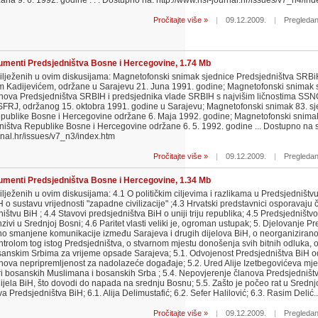
na 9. 6. 1992. godine . . . Dostupno na: http://www.nsf-journal.hr/issues/v7_n4/in
Pročitajte više »
|
09.12.2009.
|
Pregledan
menti Predsjedništva Bosne i Hercegovine, 1.74 Mb
lježenih u ovim diskusijama: Magnetofonski snimak sjednice Predsjedništva SRBi
 Kadijevićem, održane u Sarajevu 21. Juna 1991. godine; Magnetofonski snimak 
anova Predsjedništva SRBIH i predsjednika vlade SRBIH s najvišim ličnostima SSN
FRJ, održanog 15. oktobra 1991. godine u Sarajevu; Magnetofonski snimak 83. sj
publike Bosne i Hercegovine održane 6. Maja 1992. godine; Magnetofonski snima
ništva Republike Bosne i Hercegovine održane 6. 5. 1992. godine ... Dostupno na s
rnal.hr/issues/v7_n3/index.htm
Pročitajte više »
|
09.12.2009.
|
Pregledan
menti Predsjedništva Bosne i Hercegovine, 1.34 Mb
ježenih u ovim diskusijama: 4.1 O političkim ciljevima i razlikama u Predsjedništvu
 o sustavu vrijednosti "zapadne civilizacije" ;4.3 Hrvatski predstavnici osporavaju 
ištvu BiH ; 4.4 Stavovi predsjedništva BiH o uniji triju republika; 4.5 Predsjedništv
ivi u Srednjoj Bosni; 4.6 Paritet vlasti veliki je, ogroman ustupak; 5. Djelovanje P
tno smanjene komunikacije između Sarajeva i drugih dijelova BiH, o neorganiziranos
kontrolom tog istog Predsjedništva, o stvarnom mjestu donošenja svih bitnih odluka, 
anskim Srbima za vrijeme opsade Sarajeva; 5.1. Odvojenost Predsjedništva BiH od
njihova nepripremljenost za nadolazeće događaje; 5.2. Ured Alije Izetbegovićeva mje
ori bosanskih Muslimana i bosanskih Srba ; 5.4. Nepovjerenje članova Predsjedniš
ijela BiH, što dovodi do napada na srednju Bosnu; 5.5. Zašto je počeo rat u Srednjo
redsjedništva BiH; 6.1. Alija Delimustafić; 6.2. Sefer Halilović; 6.3. Rasim Delić..
Pročitajte više »
|
09.12.2009.
|
Pregledan