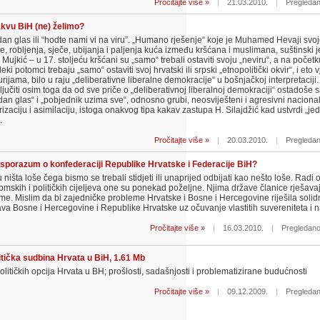
Pročitajte više »
|
21.03.2010.
|
Pregledan
kvu BiH (ne) želimo?
dan glas ili “hodte nami vi na viru”. „Humano rješenje“ koje je Muhamed Hevaji sv
e, robljenja, sječe, ubijanja i paljenja kuća između kršćana i muslimana, suštinski j
 Mujkić – u 17. stoljeću kršćani su „samo“ trebali ostaviti svoju „neviru“, a na početk
eki potomci trebaju „samo“ ostaviti svoj hrvatski ili srpski „etnopolitički okvir“, i eto 
urijama, bilo u raju „deliberativne liberalne demokracije“ u bošnjačkoj interpretaciji
ljučiti osim toga da od sve priče o „deliberativnoj liberalnoj demokraciji“ ostadoše
dan glas“ i „pobjednik uzima sve“, odnosno grubi, neosviješteni i agresivni naciona
zaciju i asimilaciju, istoga onakvog tipa kakav zastupa H. Silajdžić kad ustvrdi „je
.
Pročitajte više »
|
20.03.2010.
|
Pregledan
 sporazum o konfederaciji Republike Hrvatske i Federacije BiH?
ništa loše čega bismo se trebali stidjeti ili unaprijed odbijati kao nešto loše. Radi 
mskih i političkih cijeljeva one su ponekad poželjne. Njima države članice rješava
me. Mislim da bi zajedničke probleme Hrvatske i Bosne i Hercegovine riješila solid
va Bosne i Hercegovine i Republike Hrvatske uz očuvanje vlastitih suvereniteta i n
Pročitajte više »
|
16.03.2010.
|
Pregledano
itička sudbina Hrvata u BiH, 1.61 Mb
olitičkih opcija Hrvata u BH; prošlosti, sadašnjosti i problematizirane budućnosti
Pročitajte više »
|
09.12.2009.
|
Pregledan