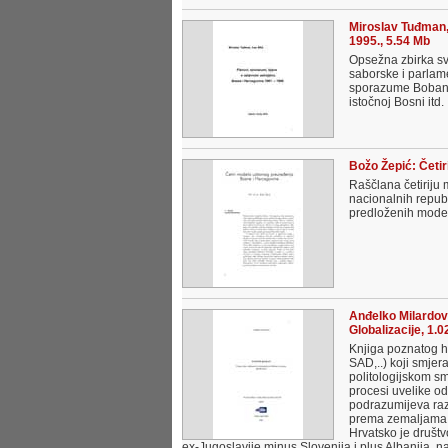
Miroslav Tuđman, 
1995., 5.54 Mb
Opsežna zbirka sv
saborske i parlam
sporazume Bobana 
istočnoj Bosni itd.
Božo Žepić: Četi
Raščlana četiriju
nacionalnih republ
predloženih mode
Anđelko Milardov
Globalizacije, 1.
Knjiga poznatog hr
SAD,..) koji smjer
politologijskom sm
procesi uvelike od
podrazumijeva razli
prema zemaljama b
Hrvatsko je društ
ex-Jugoslavije minus Slovenija i plus Albanija, 