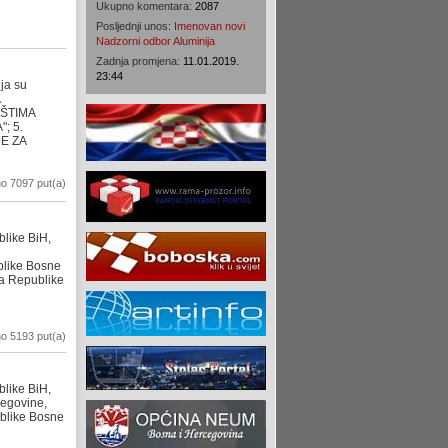
Ukupno komentara:
2087
Posljednji unos:
Imenovan novi
Nadzorni odbor Aluminija
Zadnja promjena:
11.01.2019.
23:44
ja su
A
IŠTIMA
; 5.
JE ZA
o 7097 put(a)
like BiH,
blike Bosne
va Republike
o 5193 put(a)
like BiH,
cegovine,
ublike Bosne