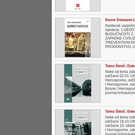
Davor Domazet-Lo
Nastavak uspješni
sljedeća: 1.GEO
BUDUĆNOSTI; 2.
ZAPADNE CIVILI
'PREVENTIVNI RA
PROGONSTVO, U PR
Tomo Šimić: Doku
Neke od tema zabi
održane 02.01.199
Hercegovine, održ
i Hercegovine, od
Bosne i Hercegovin
journal.hr/issues
Tomo Šimić: Doku
Neke od tema zabi
održane 18.10.199
održane 19. oktob
i Hercegovine, odr
journal.hr/issues