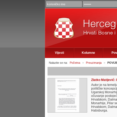
Vijesti
Kolumne
Pov
Nalazite se na:
Početna
»
Preuzimanja
»
POVIJ
Zlatko Matijević:
Autor je na temel
političke koncepci
Ugarskoj Monarhiji
očuvanje postojeć
Hrvatskom, Dalmac
Monarhije, Pilar 
Hrvatskom, Dalmaci
Habsburga.