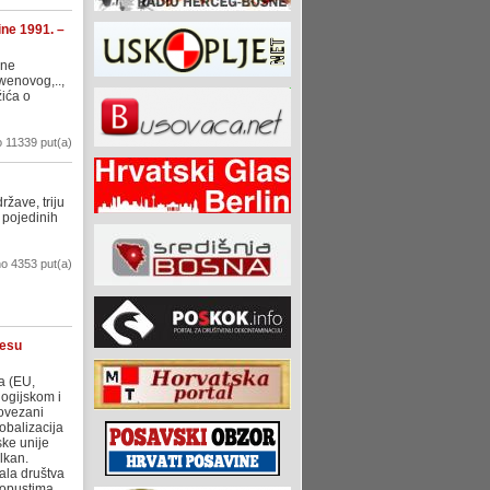
ine 1991. –
zne
wenovog,..,
ića o
 11339 put(a)
žave, triju
 pojedinih
o 4353 put(a)
cesu
a (EU,
logijskom i
povezani
obalizacija
ske unije
lkan.
ala društva
ropustima