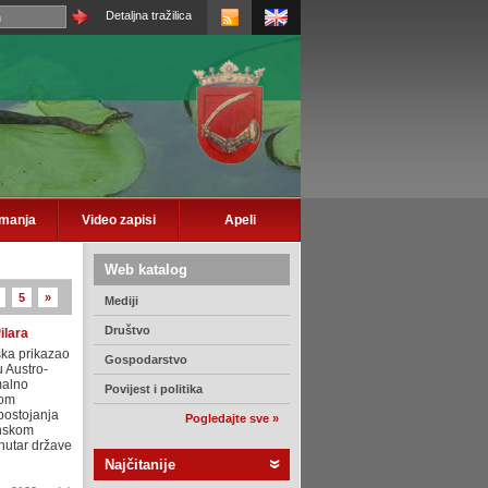
Detaljna tražilica
imanja
Video zapisi
Apeli
Web katalog
5
»
Mediji
Društvo
ilara
ska prikazao
Gospodarstvo
u Austro-
malno
Povijest i politika
kom
postojanja
Pogledajte sve »
anskom
unutar države
Najčitanije