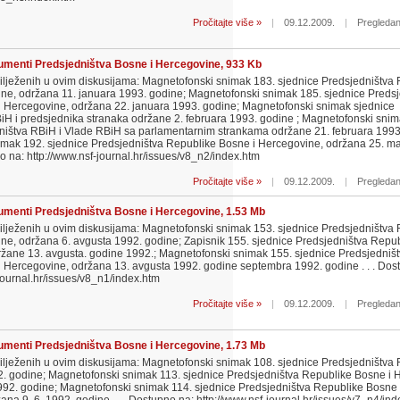
Pročitajte više »
|
09.12.2009.
|
Pregledan
menti Predsjedništva Bosne i Hercegovine, 933 Kb
lježenih u ovim diskusijama: Magnetofonski snimak 183. sjednice Predsjedništva
ne, održana 11. januara 1993. godine; Magnetofonski snimak 185. sjednice Predsj
 Hercegovine, održana 22. januara 1993. godine; Magnetofonski snimak sjednice
iH i predsjednika stranaka održane 2. februara 1993. godine ; Magnetofonski snim
ništva RBiH i Vlade RBiH sa parlamentarnim strankama održane 21. februara 1993
mak 192. sjednice Predsjedništva Republike Bosne i Hercegovine, održana 25. ma
o na: http://www.nsf-journal.hr/issues/v8_n2/index.htm
Pročitajte više »
|
09.12.2009.
|
Pregledan
menti Predsjedništva Bosne i Hercegovine, 1.53 Mb
lježenih u ovim diskusijama: Magnetofonski snimak 153. sjednice Predsjedništva
ne, održana 6. avgusta 1992. godine; Zapisnik 155. sjednice Predsjedništva Repu
ržane 13. avgusta. godine 1992.; Magnetofonski snimak 155. sjednice Predsjedniš
 Hercegovine, održana 13. avgusta 1992. godine septembra 1992. godine . . . Dos
journal.hr/issues/v8_n1/index.htm
Pročitajte više »
|
09.12.2009.
|
Pregledan
menti Predsjedništva Bosne i Hercegovine, 1.73 Mb
lježenih u ovim diskusijama: Magnetofonski snimak 108. sjednice Predsjedništva
. godine; Magnetofonski snimak 113. sjednice Predsjedništva Republike Bosne i 
92. godine; Magnetofonski snimak 114. sjednice Predsjedništva Republike Bosne 