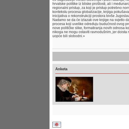
hrvatske politike iz bliske prošlosti, ali i međun
regionalni pristup, za koji je pristup potrebno no
kontekstu procesa globalizacije, knjiga pokušava 
inicijativa o rekonstrukciji prostora bivše Jugos
Nadamo se da će izlazak ove knjige na svjetlo dana
procesa koji uvelike određuju budućnost ovog pro
nove političke slike, formatiranja novih odnosa ko
nikoga ne mogu ostaviti ravnodušnim, jer doista
uopće bili slobodni.»
Anketa
Kontaktirajte nas