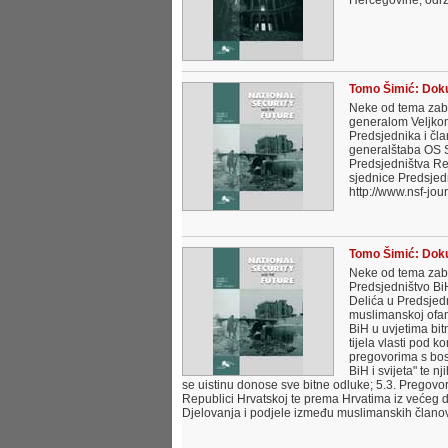
Hercegovine, održa
Tomo Šimić: Doku
Neke od tema zabi
generalom Veljkom
Predsjednika i čl
generalštaba OS S
Predsjedništva Re
sjednice Predsjed
http://www.nsf-jou
Tomo Šimić: Doku
Neke od tema zabil
Predsjedništvo BiH
Delića u Predsjedn
muslimanskoj ofanz
BiH u uvjetima bi
tijela vlasti pod 
pregovorima s bos
BiH i svijeta" te 
se uistinu donose sve bitne odluke; 5.3. Pregov
Republici Hrvatskoj te prema Hrvatima iz većeg d
Djelovanja i podjele između muslimanskih članova P