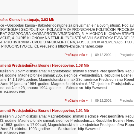
šo: Klonovi nastupaju, 3.03 Mb
ce «Gospodari kaosa» (također dostupne za preuzimanje na ovom situsu). Poglavl
STRATEGIJA I GEOPOLITIKA - POLAZIŠTA ZA PRONICANJE POLITIČKIH PROCES
 RAT GOSPODARA KAOSA PROTIV VRJEDNOTA; 3. MIMOHOD KLONOVA STRAT
ZACIJE; 4. JURIŠ KLONOVA NA ZEMLJU "NEUSTRAŠIVIH SVJEDOKA EVANĐELJA"
T' PROTIV IRANA - UVOD U APOKALIPTIČNA, POSLJEDNJA VREMENA; 6. TKO 
OGONSTVO ĆE IĆI. Preuzeto s http://e-knjige.4shared.com/
Pročitajte više »
|
09.12.2009.
|
Pregledan
menti Predsjedništva Bosne i Hercegovine, 1.08 Mb
lježenih u ovim diskusijama: Magnetofonski snimak sjednice Predsjedništva Repub
4. godine; Magnetofonski snimak 235. sjednice Predsjedništva Republike Bosne i
ane 14.1.1994. godine; Magnetofonski snimak 236. sjednice Predsjedništva Repu
ržane 16.januara 1994. godine; Magnetofonski snimak 237. sjednice Predsjedništ
e, održane 28.januara 1994. godine .... Skinuto sa: http://www.nsf-
/v8_n4/index.htm
Pročitajte više »
|
09.12.2009.
|
Pregledan
menti Predsjedništva Bosne i Hercegovine, 1.91 Mb
lježenih u ovim diskusijama: Magnetofonski snimak sjednice Predsjedništva Repub
3. godine; Magnetofonski snimak sjednice Predsjedništva Republike Bosne i Her
ra 1993. godine, u 17,00 sati; Magnetofonski snimak sjednice Predsjedništva Rep
žane 21. oktobra 1993. godine . . . . Sa stranice: http://www.nsf-
/v8_n3/index.htm