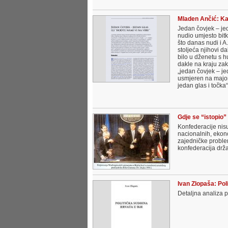
Mladen Ančić: Ka
Jedan čovjek – je
nudio umjesto bitk
što danas nudi i A.
stoljeća njihovi dal
bilo u dženetu s h
dakle na kraju zak
„jedan čovjek – je
usmjeren na majori
jedan glas i točka“
Gdje se “istopio”
Konfederacije nisu 
nacionalnih, ekono
zajedničke proble
konfederacija drža
Ivan Zlopaša: Pol
Detaljna analiza p