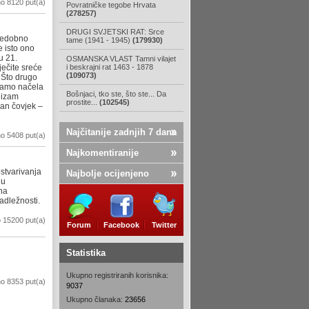
o 8120 put(a)
Povratničke tegobe Hrvata
(278257)
DRUGI SVJETSKI RAT: Srce
ojedobno
tame (1941 - 1945)
(179930)
e isto ono
u 21.
OSMANSKA VLAST Tamni vilajet
vječite sreće
i beskrajni rat 1463 - 1878
(109073)
. Što drugo
 samo načela
Bošnjaci, tko ste, što ste... Da
lizam
prostite...
(102545)
dan čovjek –
Najčitanije zadnjih 7 dana
o 5408 put(a)
Najkomentiranije
ostvarivanja
Najbolje ocijenjeno
ju
na
adležnosti.
 15200 put(a)
Forum
Facebook
Twitter
Statistika
Ukupno registriranih korisnika:
o 8353 put(a)
9037
Ukupno članaka:
23656