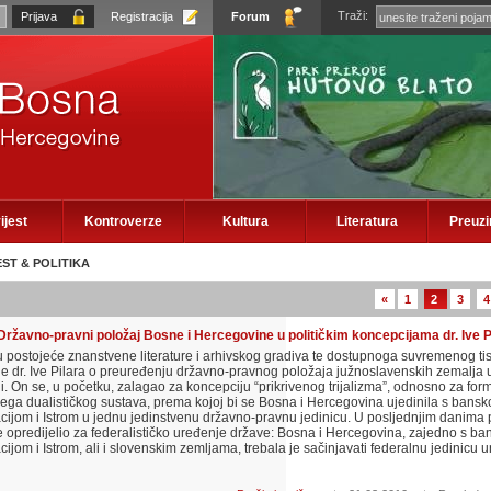
Traži:
Registracija
Forum
ijest
Kontroverze
Kultura
Literatura
Preuz
EST & POLITIKA
«
1
2
3
4
 Državno-pravni položaj Bosne i Hercegovine u političkim koncepcijama dr. Ive P
ju postojeće znanstvene literature i arhivskog gradiva te dostupnoga suvremenog ti
je dr. Ive Pilara o preuređenju državno-pravnog položaja južnoslavenskih zemalja 
. On se, u početku, zalagao za koncepciju “prikrivenog trijalizma”, odnosno za for
ega dualističkog sustava, prema kojoj bi se Bosna i Hercegovina ujedinila s bans
ijom i Istrom u jednu jedinstvenu državno-pravnu jedinicu. U posljednjim danima 
se opredijelio za federalističko uređenje države: Bosna i Hercegovina, zajedno s b
jom i Istrom, ali i slovenskim zemljama, trebala je sačinjavati federalnu jedinicu 