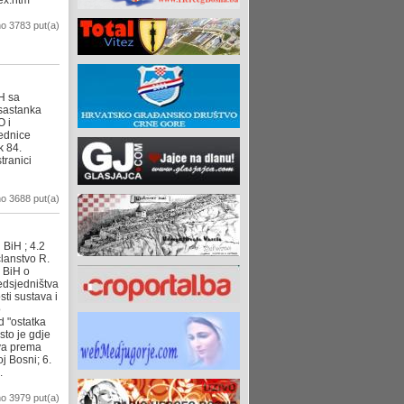
dex.htm
o 3783 put(a)
H sa
sastanka
O i
ednice
k 84.
tranici
o 3688 put(a)
 BiH ; 4.2
članstvo R.
o BiH o
redsjedništva
ti sustava i
o
 "ostatka
sto je gdje
tva prema
j Bosni; 6.
.
o 3979 put(a)