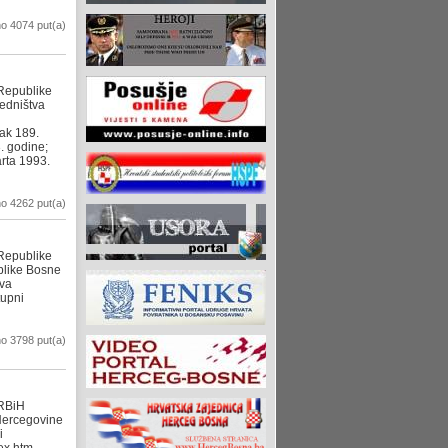
o 4074 put(a)
 Republike
edništva
ak 189.
. godine;
rta 1993.
o 4262 put(a)
 Republike
blike Bosne
tva
tupni
o 3798 put(a)
 RBiH
Hercegovine
i