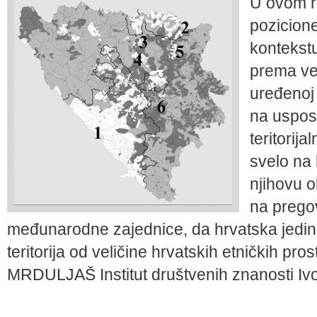
U ovom ra
pozicione
kontekstu 
prema vel
uređenoj 
na uspos
teritorij
svelo na 
njihovu 
na prego
međunarodne zajednice, da hrvatska jedin
teritorija od veličine hrvatskih etničkih pro
MRDULJAŠ Institut društvenih znanosti Ivo P