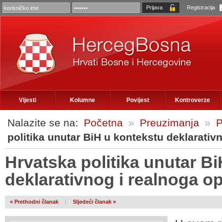
Registracija
Vijesti
Kolumne
Povijest
Kontroverze
Nalazite se na:
Početna
»
Preuzimanja
»
P
politika unutar BiH u kontekstu deklarati
Hrvatska politika unutar B
deklarativnog i realnoga 
« Prethodni članak
|
Sljedeći članak »