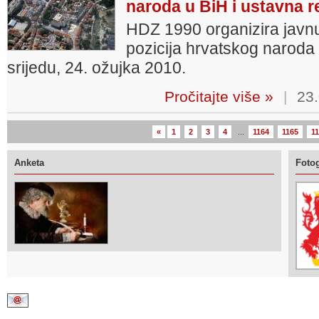
naroda u BiH i ustavna 
HDZ 1990 organizira javn
pozicija hrvatskog naroda 
srijedu, 24. ožujka 2010.
Pročitajte više »
|
23.
«
1
2
3
4
...
1164
1165
1
Anketa
Fotog
Kontaktirajte nas