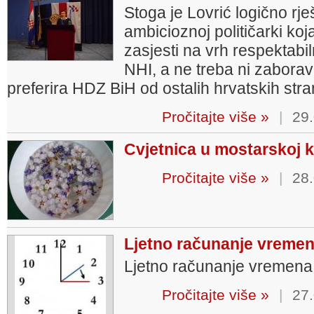
Stoga je Lovrić logično rje
ambicioznoj političarki ko
zasjesti na vrh respektabi
NHI, a ne treba ni zaboravi
preferira HDZ BiH od ostalih hrvatskih str
Pročitajte više »
|
29.
Cvjetnica u mostarskoj k
Pročitajte više »
|
28.
Ljetno računanje vreme
Ljetno računanje vremena
Pročitajte više »
|
27.