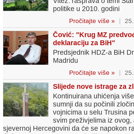
Vitez: rasprava o temi St
politike u 2010. godini
Pročitajte više »
|
25.
Čović: "Krug MZ predvo
deklaraciju za BiH"
Predsjednik HDZ-a BiH Dr
Madridu
Pročitajte više »
|
25.
Slijede nove istrage za 
Kontinuirana uhićenja viš
sumnji da su počinili zloči
vojnicima u selu Trusina p
svim preživjelima iz ovog, a
sjevernoj Hercegovini da će se napokon ras