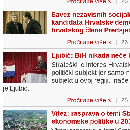
Pročitajte više »
|
26.
Savez nezavisnih socija
kandidata Hrvatske demo
hrvatskog člana Predsje
Pročitajte više »
|
26.
Ljubić: BiH nikada neće 
Strateški je interes Hrvats
politički subjekt jer samo
subjekt u ovoj regiji. Inače
je Ljubić.
Pročitajte više »
|
25.
Vitez: rasprava o temi St
ekonomske politike u 201