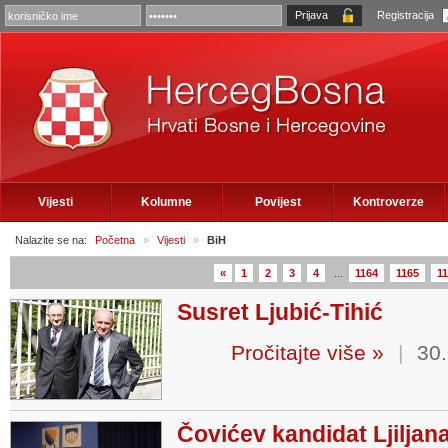
Registracija
Vijesti
Kolumne
Povijest
Kontroverze
Nalazite se na:
Početna
»
Vijesti
»
BiH
«
1
2
3
4
...
1164
1165
1
Susret Ljubić-Tihić
Pročitajte više »
|
30.
Čovićev kandidat Ljiljan