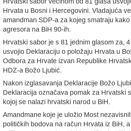
Hrvatski sabor većinom od 81 glasa usvojio
Hrvata u Bosni i Hercegovini. Vladajuća v
amandman SDP-a za kojeg smatraju kako b
agresora na BiH 90-ih.
Hrvatski sabor je s 81 jednim glasom za, 4
usvojio Deklaraciju o položaju Hrvata u Bos
Odbora za Hrvate izvan Republike Hrvatsk
HDZ-a Božo Ljubić.
Nakon izglasavanja Deklaracije Božo Ljubi
Deklaracija označava pomak za Hrvatski sa
kojoj se nalazi hrvatski narod u BiH.
Amandmane koje je uložio Most nezavisnih 
političkih bodova na račun Hrvata iz BiH, 