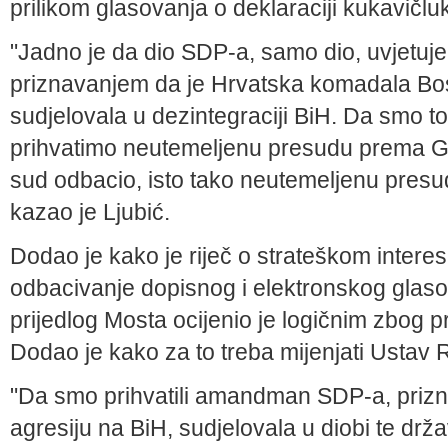
prilikom glasovanja o deklaraciji kukavičlu
"Jadno je da dio SDP-a, samo dio, uvjetuje
priznavanjem da je Hrvatska komadala Bosnu
sudjelovala u dezintegraciji BiH. Da smo to p
prihvatimo neutemeljenu presudu prema Go
sud odbacio, isto tako neutemeljenu pres
kazao je Ljubić.
Dodao je kako je riječ o strateškom intere
odbacivanje dopisnog i elektronskog glaso
prijedlog Mosta ocijenio je logičnim zbog pr
Dodao je kako za to treba mijenjati Ustav 
"Da smo prihvatili amandman SDP-a, priznal
agresiju na BiH, sudjelovala u diobi te drža