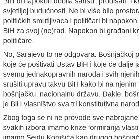
BiH bi napokon dobila šansu „prodisati“ i kr
svjetlijoj budućnosti. Ne bi više bilo prost
političkih smutljivaca i političari bi napok
BiH za svoj (ne)rad. Napokon bi građani kren
političare.
No, Sarajevu to ne odgovara. Bošnjačkoj pol
koje će poštivati Ustav BiH i koje će dalje j
svemu jednakopravnih naroda i svih njenih 
srušiti upravu takvu BiH kako bi na njenim t
bošnjačku, nacionalnu državu. Dakle, bošnja
je BiH vlasništvo sva tri konstitutivna naro
Zbog toga se ni ne provode sve nabrojane
svakih izbora imamo krize formiranja vlast
imamo Sejdu Komšića kao drugog bošnjačk