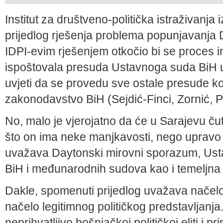
Institut za društveno-politička istraživanja 
prijedlog rješenja problema popunjavanj
IDPI-evim rješenjem otkočio bi se proces i
ispoštovala presuda Ustavnoga suda BiH u p
uvjeti da se provedu sve ostale presude ko
zakonodavstvo BiH (Sejdić-Finci, Zornić, 
No, malo je vjerojatno da će u Sarajevu čut
što on ima neke manjkavosti, nego upravo 
uvažava Daytonski mirovni sporazum, Ust
BiH i međunarodnih sudova kao i temeljna
Dakle, spomenuti prijedlog uvažava načelo 
načelo legitimnog političkog predstavljanja.
neprihvatljivo bošnjačkoj političkoj eliti i p