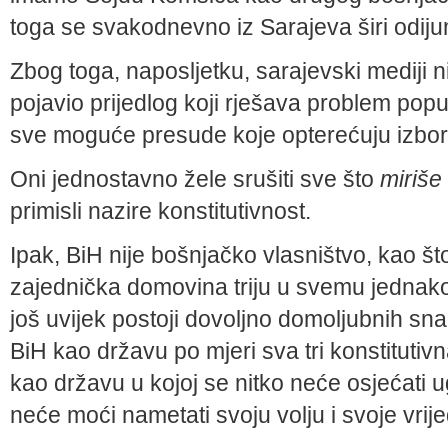
toga se svakodnevno iz Sarajeva širi odi
Zbog toga, naposljetku, sarajevski mediji nis
pojavio prijedlog koji rješava problem po
sve moguće presude koje opterećuju izbo
Oni jednostavno žele srušiti sve što
miriše
primisli nazire konstitutivnost.
Ipak, BiH nije bošnjačko vlasništvo, kao što
zajednička domovina triju u svemu jednakop
još uvijek postoji dovoljno domoljubnih sn
BiH kao državu po mjeri sva tri konstitutiv
kao državu u kojoj se nitko neće osjećati u
neće moći nametati svoju volju i svoje vrije