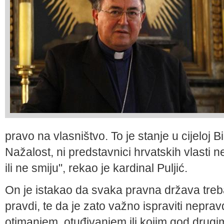
pravo na vlasništvo. To je stanje u cijeloj 
Nažalost, ni predstavnici hrvatskih vlasti n
ili ne smiju", rekao je kardinal Puljić.
On je istakao da svaka pravna država treb
pravdi, te da je zato važno ispraviti nepra
otimanjem, otuđivanjem ili kojim god drugi