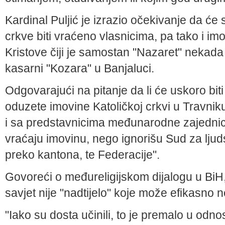
Kardinal Puljić je izrazio očekivanje da će 
crkve biti vraćeno vlasnicima, pa tako i imo
Kristove čiji je samostan "Nazaret" nekada
kasarni "Kozara" u Banjaluci.
Odgovarajući na pitanje da li će uskoro biti
oduzete imovine Katoličkoj crkvi u Travni
i sa predstavnicima međunarodne zajednic
vraćaju imovinu, nego ignorišu Sud za lju
preko kantona, te Federacije".
Govoreći o međureligijskom dijalogu u BiH,
savjet nije "nadtijelo" koje može efikasno n
"Iako su dosta učinili, to je premalo u odn