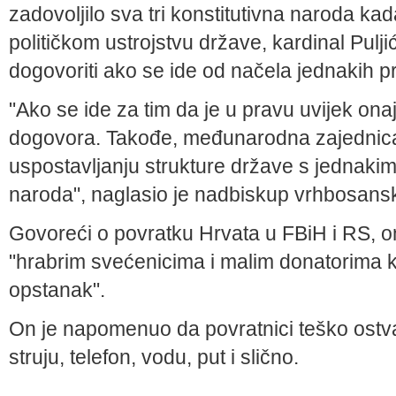
zadovoljilo sva tri konstitutivna naroda ka
političkom ustrojstvu države, kardinal Pulj
dogovoriti ako se ide od načela jednakih p
"Ako se ide za tim da je u pravu uvijek onaj
dogovora. Takođe, međunarodna zajednica
uspostavljanju strukture države s jednakim 
naroda", naglasio je nadbiskup vrhbosansk
Govoreći o povratku Hrvata u FBiH i RS, on 
"hrabrim svećenicima i malim donatorima koj
opstanak".
On je napomenuo da povratnici teško ostvar
struju, telefon, vodu, put i slično.