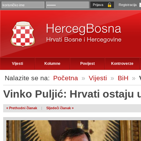
Registracija
Vijesti
Kolumne
Povijest
Kontroverze
Nalazite se na:
Početna
»
Vijesti
»
BiH
»
Vinko Puljić: Hrvati ostaju 
« Prethodni članak
|
Sljedeći članak »