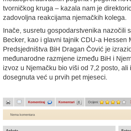
tvorničkog kruga – kazala nam je direktori
zadovoljna reakcijama njemačkih kolega.
Inače, susretu gospodarstvenika nazočili s
Becker, kao i glavni tajnik CDU-a Hessen
Predsjedništva BiH Dragan Čović je izrazi
međunarodne razmjene između BiH i Njemač
izvoz u Njemačku bio viši od 7,2 posto, ali 
dosegnuta već u prvih pet mjeseci.
Komentiraj
Komentari
Ocijeni:
Nema komentara
Anketa
Fotog