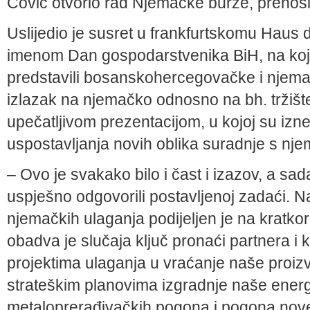
Čović otvorio rad Njemačke burze, prenos
Uslijedio je susret u frankfurtskomu Haus 
imenom Dan gospodarstvenika BiH, na k
predstavili bosanskohercegovačke i njemač
izlazak na njemačko odnosno na bh. tržište.
upečatljivom prezentacijom, u kojoj su iz
uspostavljanja novih oblika suradnje s n
– Ovo je svakako bilo i čast i izazov, a s
uspješno odgovorili postavljenoj zadaći. N
njemačkih ulaganja podijeljen je na kratkor
obadva je slučaja ključ pronaći partnera i kr
projektima ulaganja u vraćanje naše proizvo
strateškim planovima izgradnje naše ener
metaloprerađivačkih pogona i pogona nove