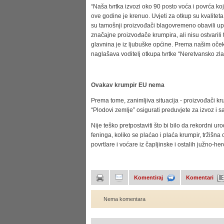
“Naša tvrtka izvozi oko 90 posto voća i povrća ko
ove godine je krenuo. Uvjeti za otkup su kvalitet
su tamošnji proizvođači blagovremeno obavili up
značajne proizvođače krumpira, ali nisu ostvarili
glavnina je iz ljubuške općine. Prema našim oček
naglašava voditelj otkupa tvrtke “Neretvansko zla
Ovakav krumpir EU nema
Prema tome, zanimljiva situacija - proizvođači kru
“Plodovi zemlje” osigurati preduvjete za izvoz i 
Nije teško pretpostaviti što bi bilo da rekordni u
feninga, koliko se plaćao i plaća krumpir, tržišna
povrtlare i voćare iz čapljinske i ostalih južno-her
Komentiraj
Komentari
Nema komentara