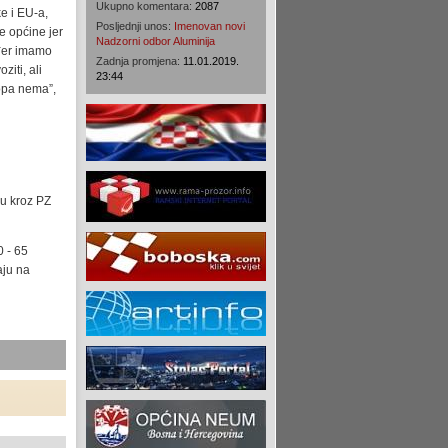
Ukupno komentara:
2087
e i EU-a,
Posljednji unos:
Imenovan novi
e općine jer
Nadzorni odbor Aluminija
ođer imamo
Zadnja promjena:
11.01.2019.
iti, ali
23:44
ropa nema”,
su kroz PZ
0 - 65
aju na