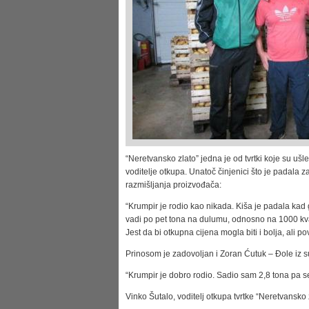
“Neretvansko zlato” jedna je od tvrtki koje su ušle
voditelje otkupa. Unatoč činjenici što je padala za
razmišljanja proizvođača:
“Krumpir je rodio kao nikada. Kiša je padala kad g
vadi po pet tona na dulumu, odnosno na 1000 kvadr
Jest da bi otkupna cijena mogla biti i bolja, ali
Prinosom je zadovoljan i Zoran Ćutuk – Đole iz s
“Krumpir je dobro rodio. Sadio sam 2,8 tona pa se
Vinko Šutalo, voditelj otkupa tvrtke “Neretvansko 