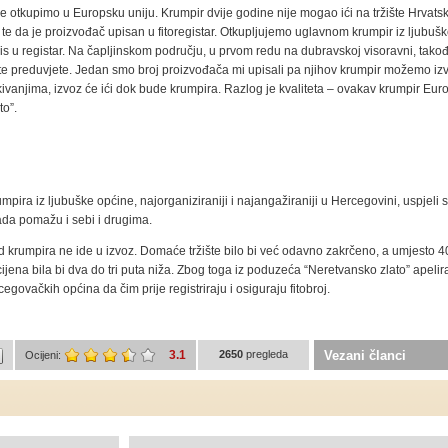
je otkupimo u Europsku uniju. Krumpir dvije godine nije mogao ići na tržište Hrvatsk
a te da je proizvođač upisan u fitoregistar. Otkupljujemo uglavnom krumpir iz ljubušk
is u registar. Na čapljinskom području, u prvom redu na dubravskoj visoravni, tak
 te preduvjete. Jedan smo broj proizvođača mi upisali pa njihov krumpir možemo izvoz
ivanjima, izvoz će ići dok bude krumpira. Razlog je kvaliteta – ovakav krumpir Eu
to”.
mpira iz ljubuške općine, najorganiziraniji i najangažiraniji u Hercegovini, uspjeli 
sada pomažu i sebi i drugima.
rod krumpira ne ide u izvoz. Domaće tržište bilo bi već odavno zakrčeno, a umjesto 4
 cijena bila bi dva do tri puta niža. Zbog toga iz poduzeća “Neretvansko zlato” apelir
cegovačkih općina da čim prije registriraju i osiguraju fitobroj.
3.1
2650
pregleda
Vezani članci
Ocijeni: