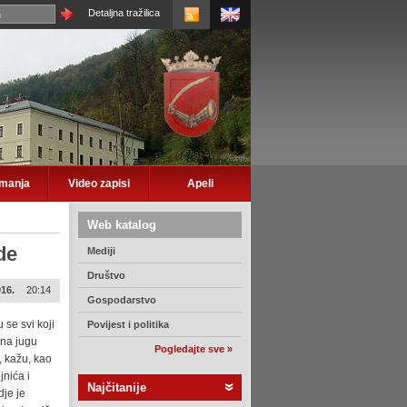
Detaljna tražilica
imanja
Video zapisi
Apeli
Web katalog
de
Mediji
Društvo
016.
20:14
Gospodarstvo
u se svi koji
Povijest i politika
 na jugu
Pogledajte sve »
, kažu, kao
jnića i
Najčitanije
dje je