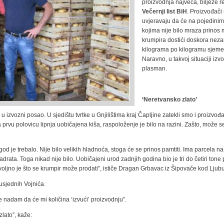
proizvodnja najveća, bilježe r
Večernji list BiH
. Proizvođači
uvjeravaju da će na pojedini
kojima nije bilo mraza prinos 
krumpira dostići doskora neza
kilograma po kilogramu sjeme
Naravno, u takvoj situaciji izv
plasman.
‘Neretvansko zlato’
 u izvozni posao. U sjedištu tvrtke u Gnjilištima kraj Čapljine zatekli smo i proizvođa
 prvu polovicu lipnja uobičajena kiša, raspoloženje je bilo na razini. Zašto, može se 
od je trebalo. Nije bilo velikih hladnoća, stoga će se prinos pamtiti. Ima parcela n
ata. Toga nikad nije bilo. Uobičajeni urod zadnjih godina bio je tri do četiri tone
 povoljno je što se krumpir može prodati”, ističe Dragan Grbavac iz Šipovače kod Ljub
usjednih Vojnića.
 nadam da će mi količina ‘izvući’ proizvodnju”.
zlato”, kaže: