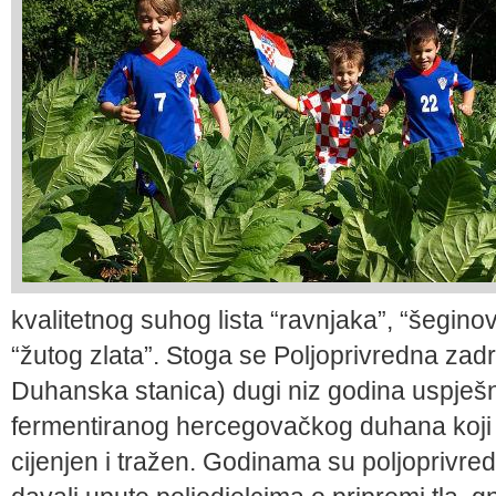
kvalitetnog suhog lista “ravnjaka”, “šeginov
“žutog zlata”. Stoga se Poljoprivredna za
Duhanska stanica) dugi niz godina uspješ
fermentiranog hercegovačkog duhana koji j
cijenjen i tražen. Godinama su poljoprivred