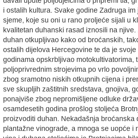
davali upute poljodjelcima o pripremi tla, gn
i ostalih kultura. Svake godine Zadruga im 
sjeme, koje su oni u rano proljeće sijali u kl
kvalitetan duhanski rasad iznosili na njive.
duhan otkupljivao kako od broćanskih, tako 
ostalih dijelova Hercegovine te da je svoje
godinama opskrbljivao motokultivatorima, t
poljoprivrednim strojevima po vrlo povoljni
zbog sramotno niskih otkupnih cijena i prem
sve skupljih zaštitnih sredstava, gnojiva, g
ponajviše zbog nepromišljene odluke drža
osamdesetih godina prošlog stoljeća Brotnj
proizvoditi duhan. Nekadašnja broćanska 
plantažne vinograde, a mnoga se uopće i 