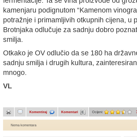
fermentacije. Ta se vina proizvode od gro
kamenjaru podignutom “Kamenom vinogradu
potražnje i primamljivih otkupnih cijena, u 
Brotnjaka odlučuje za sadnju dobro poznat
smilja.
Otkako je OV odlučio da se 180 ha državno
sadnju smilja i drugih kultura, zainteresir
mnogo.
VL
Komentiraj
Komentari
Ocijeni:
Nema komentara