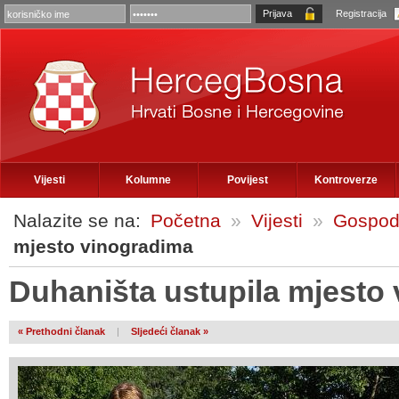
Registracija
Vijesti
Kolumne
Povijest
Kontroverze
Nalazite se na:
Početna
»
Vijesti
»
Gospod
mjesto vinogradima
Duhaništa ustupila mjesto
« Prethodni članak
|
Sljedeći članak »