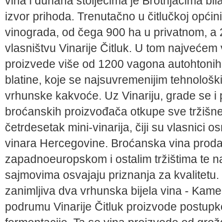
vina i duhana stoljećima je Brotnjacima bil
izvor prihoda. Trenutačno u čitlučkoj općin
vinograda, od čega 900 ha u privatnom, a 
vlasništvu Vinarije Čitluk. U tom najvećem
proizvede više od 1200 vagona autohtonih v
blatine, koje se najsuvremenijim tehnološ
vrhunske kakvoće. Uz Vinariju, grade se i p
broćanskih proizvođača otkupe sve tržišn
četrdesetak mini-vinarija, čiji su vlasnici 
vinara Hercegovine. Broćanska vina proda
zapadnoeuropskom i ostalim tržištima te 
sajmovima osvajaju priznanja za kvalitetu. 
zanimljiva dva vrhunska bijela vina - Kamen
podrumu Vinarije Čitluk proizvode postupk