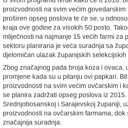
U svom programu tvrde kako će u 2016. bit
proizvodnosti na svim većim govedarskim 
proširen opseg poslova te će se, u odnosu
kraja ove godine za visokih 50 posto. Takođe
mliječnosti na najmanje 15 većih farmi za 
sektoru planirana je veća suradnja sa župa
djelomičan ulazak županijskih selekcijskih
Zbog značajnog pada broja koza i ovaca, u
promjene kada su u pitanju ovi papkari. Bi
proizvodnosti na svim većim ovčarskim i 
se planira zadržati opseg poslova iz 2015
Srednjobosanskoj i Sarajevskoj županiji, u
proizvodnosti na ovčarskim farmama, dok 
značajnija suradnja.