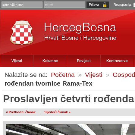
Registracija
Vijesti
Kolumne
Povijest
Kontroverze
Nalazite se na:
Početna
»
Vijesti
»
Gospod
rođendan tvornice Rama-Tex
Proslavljen četvrti rođend
« Prethodni članak
|
Sljedeći članak »