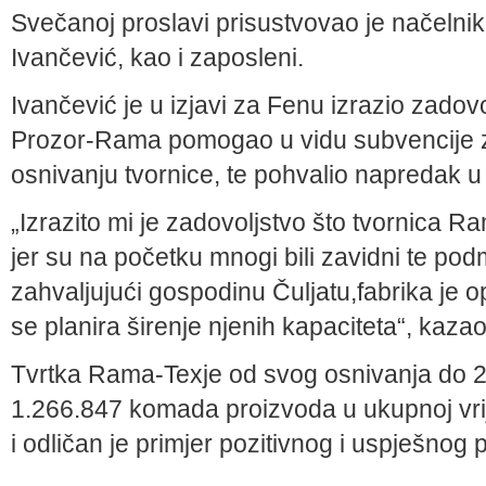
Svečanoj proslavi prisustvovao je načelni
Ivančević, kao i zaposleni.
Ivančević je u izjavi za Fenu izrazio zadov
Prozor-Rama pomogao u vidu subvencije za
osnivanju tvornice, te pohvalio napredak u 
„Izrazito mi je zadovoljstvo što tvornica 
jer su na početku mnogi bili zavidni te pod
zahvaljujući gospodinu Čuljatu,fabrika je o
se planira širenje njenih kapaciteta“, kazao
Tvrtka Rama-Texje od svog osnivanja do 2
1.266.847 komada proizvoda u ukupnoj vrije
i odličan je primjer pozitivnog i uspješnog