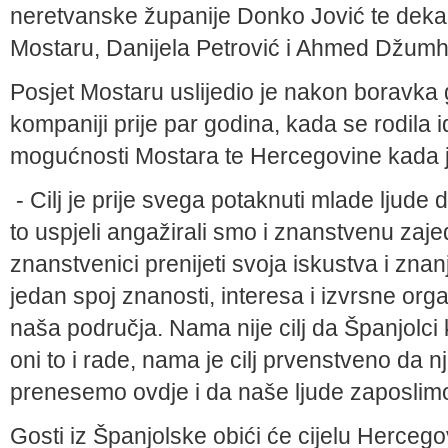
neretvanske županije Donko Jović te dekan
Mostaru, Danijela Petrović i Ahmed Džumh
Posjet Mostaru uslijedio je nakon boravka
kompaniji prije par godina, kada se rodila 
mogućnosti Mostara te Hercegovine kada je
- Cilj je prije svega potaknuti mlade ljude
to uspjeli angažirali smo i znanstvenu zaje
znanstvenici prenijeti svoja iskustva i zna
jedan spoj znanosti, interesa i izvrsne organ
naša područja. Nama nije cilj da Španjolci 
oni to i rade, nama je cilj prvenstveno da n
prenesemo ovdje i da naše ljude zaposlimo
Gosti iz Španjolske obići će cijelu Hercegovin