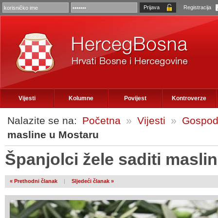
Registracija
Vijesti
Kolumne
Povijest
Kontroverze
Nalazite se na:
Početna
»
Vijesti
»
Gospod
masline u Mostaru
Španjolci žele saditi masli
« Prethodni članak
|
Sljedeći članak »