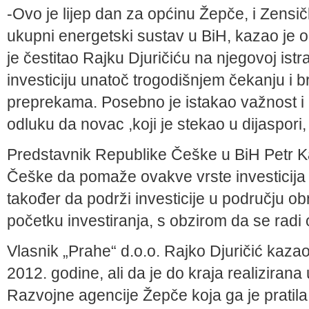
-Ovo je lijep dan za općinu Žepče, i Zensi
ukupni energetski sustav u BiH, kazao je o
je čestitao Rajku Djuričiću na njegovoj istr
investiciju unatoč trogodišnjem čekanju i b
preprekama. Posebno je istakao važnost i 
odluku da novac ,koji je stekao u dijaspori,
Predstavnik Republike Češke u BiH Petr K
Češke da pomaže ovakve vrste investicija i
također da podrži investicije u području ob
početku investiranja, s obzirom da se radi
Vlasnik „Prahe“ d.o.o. Rajko Djuričić kazao
2012. godine, ali da je do kraja realiziran
Razvojne agencije Žepče koja ga je pratil