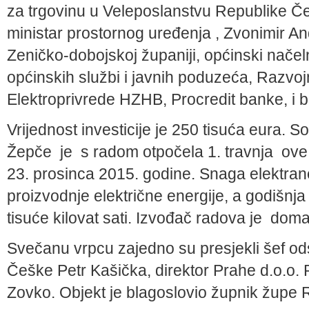
za trgovinu u Veleposlanstvu Republike Češ
ministar prostornog uređenja , Zvonimir An
Zeničko-dobojskoj županiji, općinski načel
općinskih službi i javnih poduzeća, Razvo
Elektroprivrede HZHB, Procredit banke, i broj
Vrijednost investicije je 250 tisuća eura. S
Žepče
je
s radom otpočela 1. travnja
ove
23. prosinca 2015. godine. Snaga elektrane
proizvodnje električne energije, a godišnj
tisuće kilovat sati. Izvođač radova je
domać
Svečanu vrpcu zajedno su presjekli šef od
Češke Petr Kašička, direktor Prahe d.o.o. R
Zovko. Objekt je blagoslovio župnik župe R