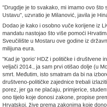
"Drugdje je to svakako, mi imamo ovo što s
Ustavu", uzvratio je Milanović, javila je Hin
Dodao je kako i osobno vuče korijene iz L
mandatu nastojao što više pomoći Hrvatim
Sveučilište u Mostaru ove godine iz drža
milijuna eura.
"Kad je 'gorio' HDZ i političke i društvene i
veljači 2014., ja sam prvi otišao dolje (u Mo
smrt. Međutim, isto smatram da bi na izbor
društveno-političke zajednice trebali izlaziti
porez, jer ga ne plaćaju, primjerice, student
ono tijelo koje donosi zakone, propise prema
Hrvatskoj, žive prema zakonima koje donosi