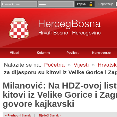
Registracija
Vijesti
Kolumne
Povijest
Kontroverze
Nalazite se na:
Početna
»
Vijesti
»
Hrvats
za dijasporu su kitovi iz Velike Gorice i Za
Milanović: Na HDZ-ovoj list
kitovi iz Velike Gorice i Zag
govore kajkavski
« Prethodni članak
|
Sljedeći članak »