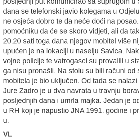
posljednji put komunicirao sa suprugom u Sp
dana se telefonski javio kolegama u Odje
ne osjeća dobro te da neće doći na posao
pomoćniku da će se skoro vidjeti, ali da t
20.20 sati toga dana njegov mobitel više ni
upućen je na lokaciji u naselju Savica. Nako
vojne policije te vatrogasci su provalili u 
ga nisu pronašli. Na stolu su bili računi od 
mobitela je bio uključen. Od tada se nalaz
Jure Zadro je u dva navrata u travnju bora
posljednjih dana i umrla majka. Jedan je o
u RH koji je napustio JNA 1991. godine i pr
u.
VL