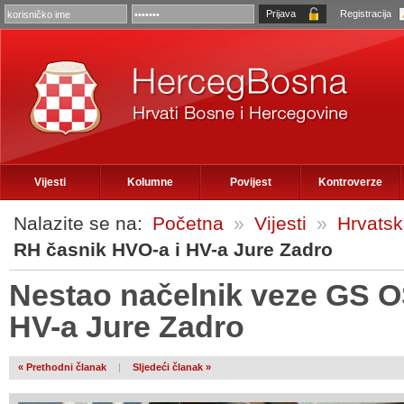
Registracija
Vijesti
Kolumne
Povijest
Kontroverze
Nalazite se na:
Početna
»
Vijesti
»
Hrvats
RH časnik HVO-a i HV-a Jure Zadro
Nestao načelnik veze GS O
HV-a Jure Zadro
« Prethodni članak
|
Sljedeći članak »