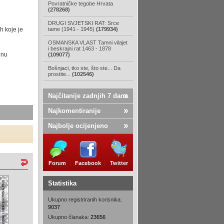
Povratničke tegobe Hrvata
(278268)
DRUGI SVJETSKI RAT: Srce
h koje je
tame (1941 - 1945)
(179934)
OSMANSKA VLAST Tamni vilajet
i beskrajni rat 1463 - 1878
bnu
(109077)
Bošnjaci, tko ste, što ste... Da
prostite...
(102546)
Najčitanije zadnjih 7 dana
Najkomentiranije
Najbolje ocijenjeno
Forum
Facebook
Twitter
Statistika
Ukupno registriranih korisnika:
9037
Ukupno članaka:
23656