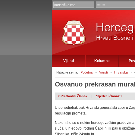
Vijesti
Kolumne
Pov
Nalazite se na:
Početna
»
Vijesti
»
Hrvatska
»
Osvanuo prekrasan mural 
« Prethodni članak
|
Sljedeći članak »
U ponedjeljak pak Hrvatski generalski zbor u Zag
regulaciju prometa.
Nakon što su u nekim hercegovačkim gradovima i
slučaj u njegovoj rodnoj Čapljini ili pak u obližnj
Šibenika, piše 24sata.hr.