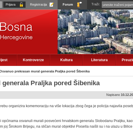
Traži:
Registracija
Forum
ijest
Kontroverze
Kultura
Literatura
Preuz
Osvanuo prekrasan mural generala Praljka pored Šibenika
generala Praljka pored Šibenika
Napisano
10.12.2
rebu organizira komemoraciju na više lokacija zbog čega je policija najavila pose
 općinama osvanuli murali posvećeni hrvatskom generalu Slobodanu Praljku, kao š
em joj Širokom Brijegu, na sličan mural objektivi Pixsella naišli su i na ulazu u Bilic