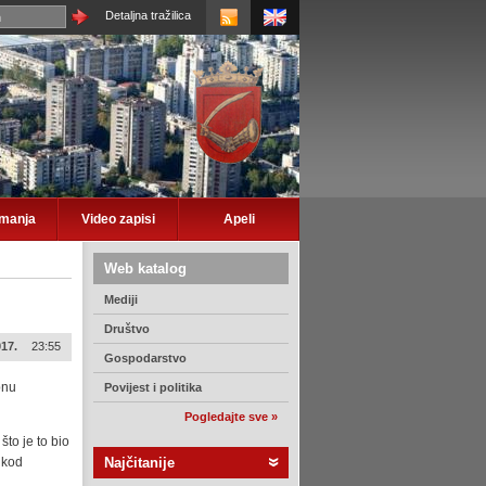
Detaljna tražilica
imanja
Video zapisi
Apeli
Web katalog
Mediji
Društvo
017.
23:55
Gospodarstvo
bnu
Povijest i politika
Pogledajte sve »
to je to bio
e kod
Najčitanije