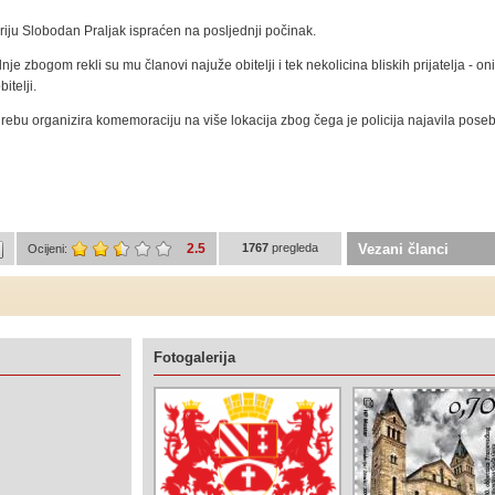
iju Slobodan Praljak ispraćen na posljednji počinak.
nje zbogom rekli su mu članovi najuže obitelji i tek nekolicina bliskih prijatelja - oni
telji.
rebu organizira komemoraciju na više lokacija zbog čega je policija najavila pose
2.5
1767
pregleda
Vezani članci
Ocijeni:
Fotogalerija