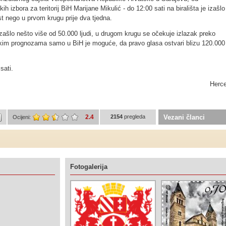
h izbora za teritorij BiH Marijane Mikulić - do 12:00 sati na birališta je izašl
st nego u prvom krugu prije dva tjedna.
zašlo nešto više od 50.000 ljudi, u drugom krugu se očekuje izlazak preko
kim prognozama samo u BiH je moguće, da pravo glasa ostvari blizu 120.000 
sati.
Herc
2.4
2154
pregleda
Vezani članci
Ocijeni:
Fotogalerija