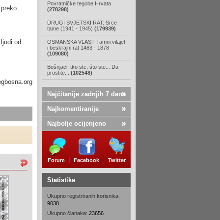
Povratničke tegobe Hrvata
o preko
(278298)
DRUGI SVJETSKI RAT: Srce
tame (1941 - 1945)
(179939)
ljudi od
OSMANSKA VLAST Tamni vilajet
i beskrajni rat 1463 - 1878
(109080)
Bošnjaci, tko ste, što ste... Da
prostite...
(102548)
egbosna.org
Najčitanije zadnjih 7 dana
Najkomentiranije
Najbolje ocijenjeno
Forum
Facebook
Twitter
Statistika
Ukupno registriranih korisnika:
9038
Ukupno članaka:
23656