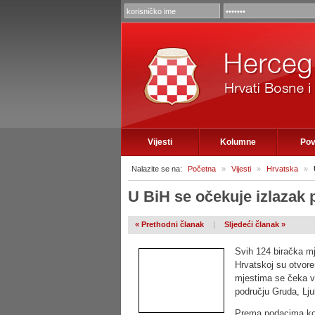
Vijesti
Kolumne
Pov
Nalazite se na:
Početna
»
Vijesti
»
Hrvatska
»
U BiH se očekuje izlazak 
« Prethodni članak
|
Sljedeći članak »
Svih 124 biračka mj
Hrvatskoj su otvore
mjestima se čeka v
području Gruda, Lju
Prema podacima kon