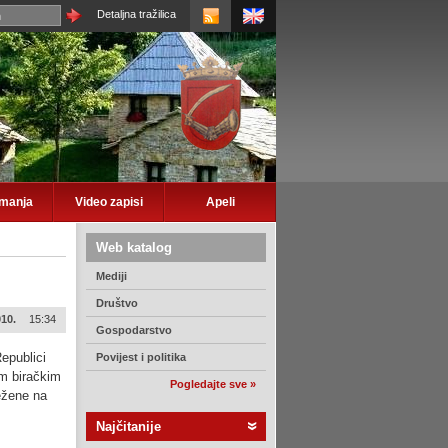
Detaljna tražilica
imanja
Video zapisi
Apeli
Web katalog
Mediji
Društvo
010.
15:34
Gospodarstvo
epublici
Povijest i politika
im biračkim
Pogledajte sve »
ežene na
Najčitanije