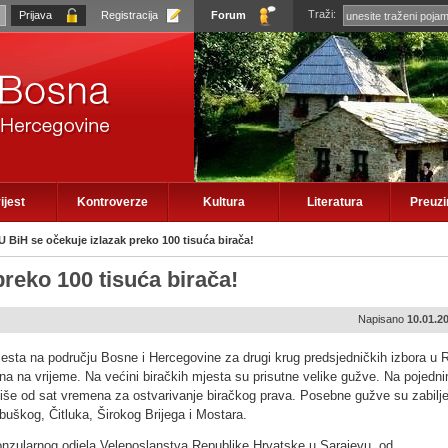
Traži:
Registracija
Forum
ijest
Kontroverze
Kultura
Literatura
Preuz
U BiH se očekuje izlazak preko 100 tisuća birača!
preko 100 tisuća birača!
Napisano
10.01.2
esta na području Bosne i Hercegovine za drugi krug predsjedničkih izbora u R
na na vrijeme. Na većini biračkih mjesta su prisutne velike gužve. Na pojedn
iše od sat vremena za ostvarivanje biračkog prava. Posebne gužve su zabilj
buškog, Čitluka, Širokog Brijega i Mostara.
zularnog odjela Veleposlanstva Republike Hrvatske u Sarajevu, od