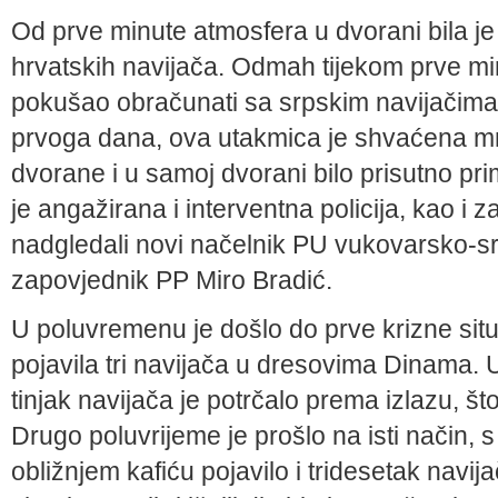
Od prve minute atmosfera u dvorani bila je n
hrvatskih navijača. Odmah tijekom prve min
pokušao obračunati sa srpskim navijačima p
prvoga dana, ova utakmica je shvaćena mno
dvorane i u samoj dvorani bilo prisutno pri
je angažirana i interventna policija, kao i 
nadgledali novi načelnik PU vukovarsko-sr
zapovjednik PP Miro Bradić.
U poluvremenu je došlo do prve krizne sit
pojavila tri navijača u dresovima Dinama. 
tinjak navijača je potrčalo prema izlazu, što
Drugo poluvrijeme je prošlo na isti način,
obližnjem kafiću pojavilo i tridesetak navij