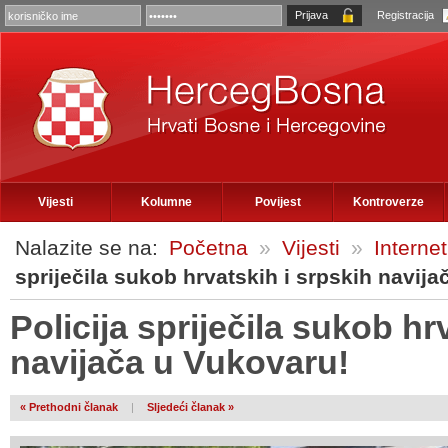
Registracija
Vijesti
Kolumne
Povijest
Kontroverze
Nalazite se na:
Početna
»
Vijesti
»
Internet
spriječila sukob hrvatskih i srpskih navij
Policija spriječila sukob hr
navijača u Vukovaru!
« Prethodni članak
|
Sljedeći članak »