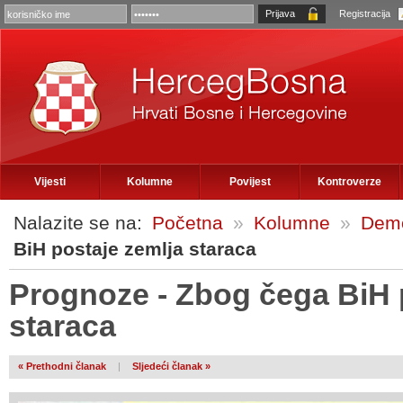
Registracija
Vijesti
Kolumne
Povijest
Kontroverze
Nalazite se na:
Početna
»
Kolumne
»
Demo
BiH postaje zemlja staraca
Prognoze - Zbog čega BiH 
staraca
« Prethodni članak
|
Sljedeći članak »