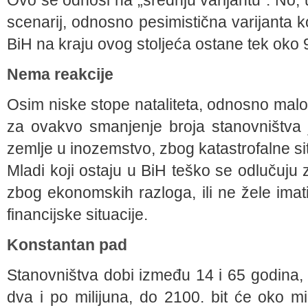
Ovo se odnosi na „srednju varijantu“. No, u
scenarij, odnosno pesimistična varijanta ko
BiH na kraju ovog stoljeća ostane tek oko 9
Nema reakcije
Osim niske stope nataliteta, odnosno mal
za ovakvo smanjenje broja stanovništva j
zemlje u inozemstvo, zbog katastrofalne sit
Mladi koji ostaju u BiH teško se odlučuj
zbog ekonomskih razloga, ili ne žele imat
financijske situacije.
Konstantan pad
Stanovništva dobi između 14 i 65 godina,
dva i po milijuna, do 2100. bit će oko mil