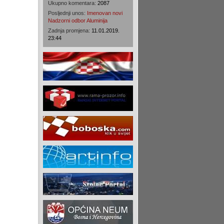
Ukupno komentara:
2087
Posljednji unos:
Imenovan novi
Nadzorni odbor Aluminija
Zadnja promjena:
11.01.2019.
23:44