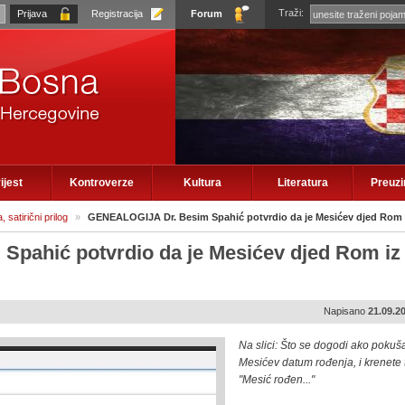
Traži:
Registracija
Forum
ijest
Kontroverze
Kultura
Literatura
Preuz
 satirični prilog
»
GENEALOGIJA Dr. Besim Spahić potvrdio da je Mesićev djed Rom 
pahić potvrdio da je Mesićev djed Rom iz
Napisano
21.09.2
Na slici: Što se dogodi ako pokuš
Mesićev datum rođenja, i krenete 
"Mesić rođen..."