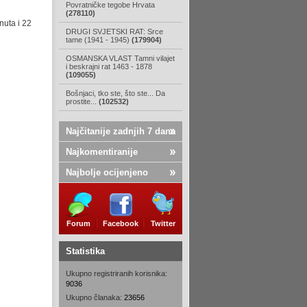
Povratničke tegobe Hrvata
(278110)
nuta i 22
DRUGI SVJETSKI RAT: Srce
tame (1941 - 1945)
(179904)
OSMANSKA VLAST Tamni vilajet
i beskrajni rat 1463 - 1878
(109055)
Bošnjaci, tko ste, što ste... Da
prostite...
(102532)
Najčitanije zadnjih 7 dana
Najkomentiranije
Najbolje ocijenjeno
Forum
Facebook
Twitter
Statistika
Ukupno registriranih korisnika:
9036
Ukupno članaka:
23656