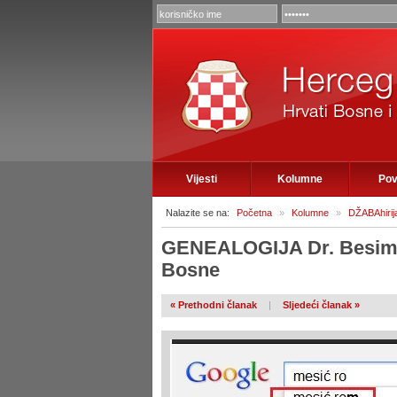
Vijesti
Kolumne
Pov
Nalazite se na:
Početna
»
Kolumne
»
DŽABAhirija,
GENEALOGIJA Dr. Besim S
Bosne
« Prethodni članak
|
Sljedeći članak »