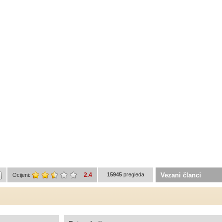
2.4
15945
pregleda
Vezani članci
Ocijeni: