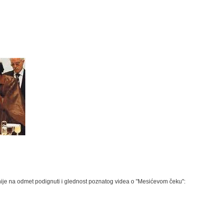
je na odmet podignuti i glednost poznatog videa o "Mesićevom čeku":