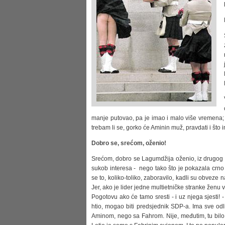
manje putovao, pa je imao i malo više vremena; Sj
trebam li se, gorko će Aminin muž, pravdati i št
Dobro se, srećom, oženio!
Srećom, dobro se Lagumdžija oženio, iz drugog po
sukob interesa - nego tako što je pokazala crno 
se to, koliko-toliko, zaboravilo, kadli su obveze
Jer, ako je lider jedne multietničke stranke ženu 
Pogotovu ako će tamo sresti - i uz njega sjesti
htio, mogao biti predsjednik SDP-a. Ima sve odli
Aminom, nego sa Fahrom. Nije, međutim, tu bilo 