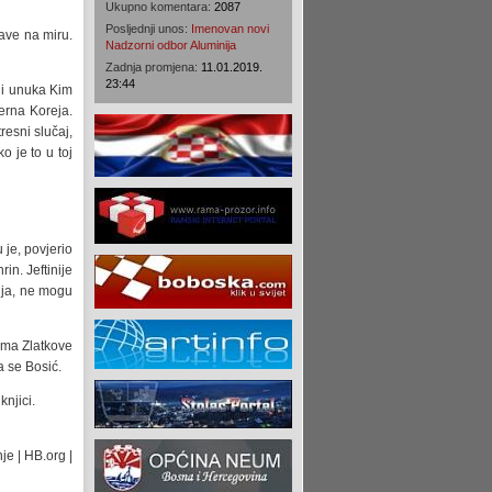
Ukupno komentara:
2087
Posljednji unos:
Imenovan novi
ave na miru.
Nadzorni odbor Aluminija
Zadnja promjena:
11.01.2019.
23:44
 i unuka Kim
verna Koreja.
resni slučaj,
 je to u toj
 je, povjerio
in. Jeftinije
anja, ne mogu
jima Zlatkove
a se Bosić.
knjici.
je | HB.org |