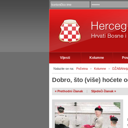
Vijesti
Kolumne
Pov
Nalazite se na:
Početna
»
Kolumne
»
DŽABAhirija,
Dobro, što (više) hoćete 
« Prethodni članak
|
Sljedeći članak »