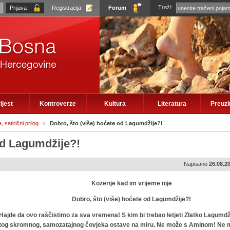
Traži:
Registracija
Forum
ijest
Kontroverze
Kultura
Literatura
Preuz
 satirični prilog
»
Dobro, što (više) hoćete od Lagumdžije?!
od Lagumdžije?!
Napisano
26.08.2
Kozerije kad im vrijeme nije
Dobro, što (više) hoćete od Lagumdžije?!
Hajde da ovo raščistimo za sva vremena! S kim bi trebao letjeti Zlatko Lagumdž
tog skromnog, samozatajnog čovjeka ostave na miru. Ne može s Aminom! Ne 