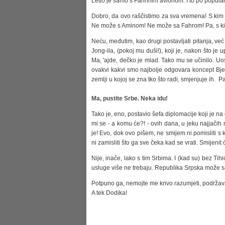
Letio je samo s Fahrinim avionom. I to po popularn
Dobro, da ovo raščistimo za sva vremena! S kim 
Ne može s Aminom! Ne može sa Fahrom! Pa, s ki
Neću, međutim, kao drugi postavljati pitanja, v
Jong-ila, (pokoj mu duši!), koji je, nakon što j
Ma, 'ajde, dečko je mlad. Tako mu se učinilo. Uos
ovakvi kakvi smo najbolje odgovara koncept Bjelo
zemlji u kojoj se zna tko što radi, smjenjuje ih. P
Ma, pustite Srbe. Neka idu!
Tako je, eno, postavio šefa diplomacije koji je na
mi se - a komu će?! - ovih dana, u jeku najjačih 
je! Evo, dok ovo pišem, ne smijem ni pomisliti s
ni zamisliti što ga sve čeka kad se vrati. Smijenit
Nije, inače, lako s tim Srbima. I (kad su) bez Ti
usluge više ne trebaju. Republika Srpska može sama
Potpuno ga, nemojte me krivo razumjeti, podržavam.
A tek Dodika!