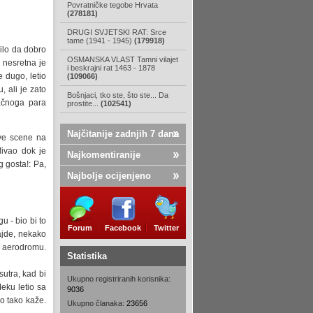
Povratničke tegobe Hrvata
(278181)
DRUGI SVJETSKI RAT: Srce
tame (1941 - 1945)
(179918)
nilo da dobro
OSMANSKA VLAST Tamni vilajet
j nesretna je
i beskrajni rat 1463 - 1878
 dugo, letio
(109066)
, ali je zato
Bošnjaci, tko ste, što ste... Da
račnoga para
prostite...
(102541)
Najčitanije zadnjih 7 dana
ive scene na
đivao dok je
Najkomentiranije
g gosta!: Pa,
Najbolje ocijenjeno
 - bio bi to
Forum
Facebook
Twitter
'ajde, nekako
na aerodromu.
Statistika
utra, kad bi
Ukupno registriranih korisnika:
eku letio sa
9036
o tako kaže.
Ukupno članaka:
23656