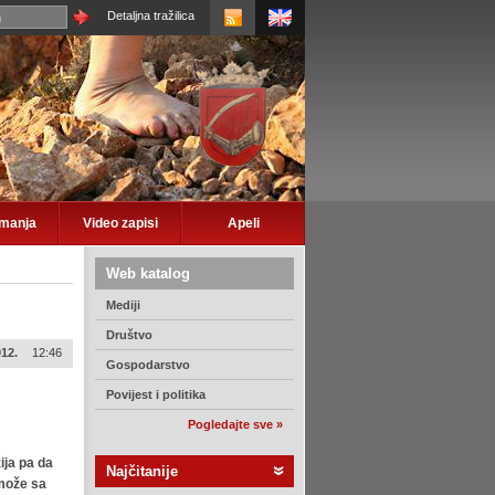
Detaljna tražilica
imanja
Video zapisi
Apeli
Web katalog
Mediji
Društvo
012.
12:46
Gospodarstvo
Povijest i politika
Pogledajte sve »
ija pa da
Najčitanije
može sa