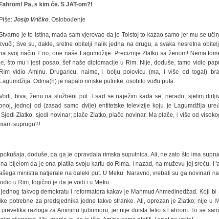
Fahrom! Pa, s kim će. S JAT-om?!
Piše:
Josip Vričko
, Oslobođenje
Stvarno je to istina, mada sam vjerovao da je Tolstoj to kazao samo jer mu se uči
zvuči; Sve su, dakle, sretne obitelji nalik jedna na drugu, a svaka nesretna obitel
na svoj način. Eno, one naše Lagumdžije. Preciznije Zlatko sa ženom! Nema tome
je, što mu i jest posao, šef naše diplomacije u Rim. Nije, doduše, tamo vidio papu
Rim vidio Aminu. Drugaricu, naime, i bolju polovicu (ma, i više od toga!) b
Lagumdžija. Odma(h) je napalo rimske putnike, osobito vođu puta.
Vodi, biva, ženu na službeni put. I sad se naježim kada se, nerado, sjetim dirlj
onoj, jednoj od (zasad samo dvije) entitetske televizije koju je Lagumdžija ure
edi Zlatko, sjedi novinar; plače Zlatko, plače novinar. Ma plače, i više od visoko
o imam suprugu?!
kušaja, doduše, pa ga je opravdala rimska suputnica. Ali, ne zato što ima suprugu
na bijelom da je ona platila svoju kartu do Rima. I nazad, na muževu joj sreću. I 
 našega ministra natjerale na daleki put. U Meku. Naravno, vrebali su ga novinari 
vodio u Rim, logično je da je vodi i u Meku.
! - jednog takvog demokratu i reformatora kakav je Mahmud Ahmedinedžad. Koji bi s
ke potrebne za predsjednika jedne takve stranke. Ali, oprezan je Zlatko; nije u M
prevelika razloga za Amininu ljubomoru, jer nije doista letio s Fahrom. To se sam