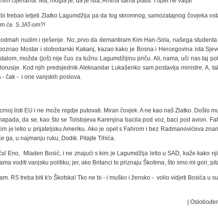
im cijenama. Ma, mogla je, da je išla, Amina sama platiti. I opet ne valja!
bi trebao letjeti Zlatko Lagumdžija pa da tog skromnog, samozatajnog čovjeka ost
m će. S JAT-om?!
eć odmah nudim i rješenje. No, prvo da demantiram Kim Han-Sola, našega studenta
e upoznao Mostar i slobodarski Kakanj, kazao kako je Bosna i Hercegovina ista Sje
talom, možda (još) nije čuo za tužnu Lagumdžijinu priču. Ali, nama, uči nas taj pot
rusije. Kod njih predsjednik Aleksandar Lukašenko sam postavlja ministre. A, tako
a - čak - i one vanjskih poslova.
 crnoj listi EU i ne može nigdje putovati. Miran čovjek. A ne kao naš Zlatko. Došlo mu
napada, da se, kao što se Tolstojeva Karenjina bacila pod voz, baci pod avion. Fahr
 kim je letio u prijateljsku Ameriku. Ako je opet s Fahrom i bez Radmanovićeva zn
 će ga, u najmanju ruku, Dodik. Pitajte Tihića.
hića! Eno, Mladen Bosić, i ne znajući s kim je Lagumdžija letio u SAD, kaže kako n
 voditi vanjsku politiku; jer, ako Britanci to priznaju Škotima, što smo mi gori, pit
 RS treba biti k'o Škotska! Tko ne bi - i muško i žensko - volio vidjeti Bosića u su
| Oslobođen