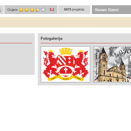
3.1
5073
pregleda
Vezani članci
Ocijeni:
Fotogalerija