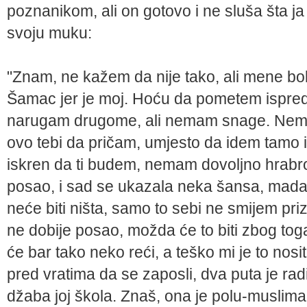
poznanikom, ali on gotovo i ne sluša šta 
svoju muku:
"Znam, ne kažem da nije tako, ali mene b
Šamac jer je moj. Hoću da pometem ispre
narugam drugome, ali nemam snage. Nema
ovo tebi da pričam, umjesto da idem tamo i 
iskren da ti budem, nemam dovoljno hrabro
posao, i sad se ukazala neka šansa, mada
neće biti ništa, samo to sebi ne smijem pr
ne dobije posao, možda će to biti zbog toga
će bar tako neko reći, a teško mi je to nosit
pred vratima da se zaposli, dva puta je radi
džaba joj škola. Znaš, ona je polu-muslima