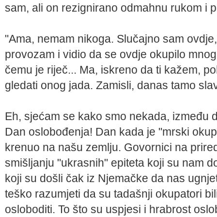
sam, ali on rezignirano odmahnu rukom i po
"Ama, nemam nikoga. Slučajno sam ovdje
provozam i vidio da se ovdje okupilo mnogo
čemu je riječ... Ma, iskreno da ti kažem,
gledati onog jada. Zamisli, danas tamo s
Eh, sjećam se kako smo nekada, između dva
Dan oslobođenja! Dan kada je "mrski okupa
krenuo na našu zemlju. Govornici na prir
smišljanju "ukrasnih" epiteta koji su nam do
koji su došli čak iz Njemačke da nas ugnjet
teško razumjeti da su tadašnji okupatori bili 
osloboditi. To što su uspjesi i hrabrost osl