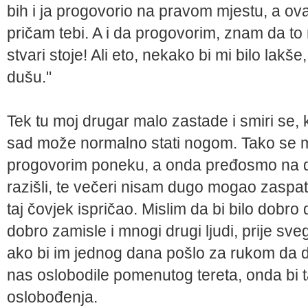
bih i ja progovorio na pravom mjestu, a ova
pričam tebi. A i da progovorim, znam da to
stvari stoje! Ali eto, nekako bi mi bilo lakš
dušu."
Tek tu moj drugar malo zastade i smiri se, k
sad može normalno stati nogom. Tako se me
progovorim poneku, a onda pređosmo na 
razišli, te večeri nisam dugo mogao zaspati
taj čovjek ispričao. Mislim da bi bilo dobro
dobro zamisle i mnogi drugi ljudi, prije sve
ako bi im jednog dana pošlo za rukom da 
nas oslobodile pomenutog tereta, onda bi ta
oslobođenja.