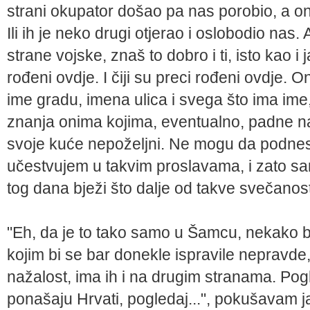
strani okupator došao pa nas porobio, a onda
Ili ih je neko drugi otjerao i oslobodio nas.
strane vojske, znaš to dobro i ti, isto kao i 
rođeni ovdje. I čiji su preci rođeni ovdje. O
ime gradu, imena ulica i svega što ima ime,
znanja onima kojima, eventualno, padne n
svoje kuće nepoželjni. Ne mogu da podnes
učestvujem u takvim proslavama, i zato sa
tog dana bježi što dalje od takve svečanost
"Eh, da je to tako samo u Šamcu, nekako bi
kojim bi se bar donekle ispravile nepravde, 
nažalost, ima ih i na drugim stranama. Pog
ponašaju Hrvati, pogledaj...", pokušavam 