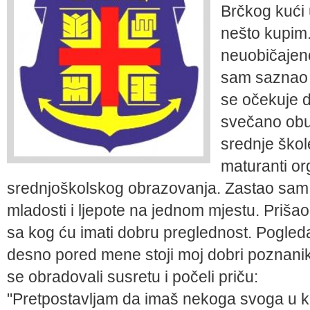
Brčkog kući 
nešto kupim.
neuobičajeno
sam saznao i
se očekuje d
svečano obu
srednje škole
maturanti or
srednjoškolskog obrazovanja. Zastao sam d
mladosti i ljepote na jednom mjestu. Prišao 
sa kog ću imati dobru preglednost. Pogle
desno pored mene stoji moj dobri poznani
se obradovali susretu i počeli priču:
"Pretpostavljam da imaš nekoga svoga u kol