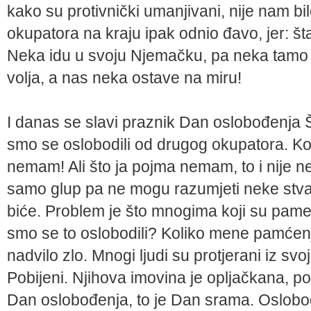
kako su protivnički umanjivani, nije nam bi
okupatora na kraju ipak odnio đavo, jer: šta 
Neka idu u svoju Njemačku, pa neka tamo 
volja, a nas neka ostave na miru!
I danas se slavi praznik Dan oslobođenja
smo se oslobodili od drugog okupatora. Ko
nemam! Ali što ja pojma nemam, to i nije n
samo glup pa ne mogu razumjeti neke stvari, 
biće. Problem je što mnogima koji su pame
smo se to oslobodili? Koliko mene pamćen
nadvilo zlo. Mnogi ljudi su protjerani iz svo
Pobijeni. Njihova imovina je opljačkana, po
Dan oslobođenja, to je Dan srama. Oslobođe