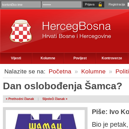
Registracija
Vijesti
Kolumne
Povijest
Kontroverze
Nalazite se na:
Početna
»
Kolumne
»
Polit
Dan oslobođenja Šamca?
« Prethodni članak
|
Sljedeći članak »
Piše: Ivo K
Bio je petak