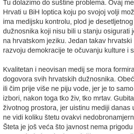
Tu dolazimo do suštine problema. Ovaj me
Hrvati u BiH loptica koju po svojoj volji m
ima medijsku kontrolu, plod je desetljetnog
dužnosnika koji nisu bili u stanju osigurati
na hrvatskom jeziku. Jedan takav hrvatski 
razvoju demokracije te očuvanju kulture i s
Kvalitetan i neovisan medij se mora formira
dogovora svih hrvatskih dužnosnika. Obeća
ili čim prije više ne piju vode, jer je to 
izbori, nakon toga tko živ, tko mrtav. Gubi
životnog prostora, jer uistinu mediji danas
ne vidi koliku štetu ovakvi nedobronamjern
Šteta je još veća što javnost nema prigodu č