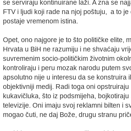
se serviraju kontinuirane laži. A zna se n
FTV i ljudi koji rade na njoj poštuju, a to j
postaje vremenom istina.
Opet, ono najgore je to što političke elite,
Hrvata u BiH ne razumiju i ne shvaćaju vri
suvremenim socio-političkim životnim okol
kontroliraju i peru mozak narodu putem svo
apsolutno nije u interesu da se konstruira il
objektivniji medij. Radi toga oni opstruiraju
kukavičluka, što iz podsmijeha, bojkotiraju
televizije. Oni imaju svoj reklamni bilten i 
mogao čuti, ne daj Bože, drugu stranu prič