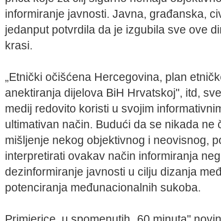
informiranje javnosti. Javna, građanska, civ
jedanput potvrdila da je izgubila sve ove 
krasi.
„Etnički očišćena Hercegovina, plan etnič
anektiranja dijelova BiH Hrvatskoj", itd, sve
medij redovito koristi u svojim informativn
ultimativan način. Budući da se nikada ne ču
mišljenje nekog objektivnog i neovisnog, p
interpretirati ovakav način informiranja neg
dezinformiranje javnosti u cilju dizanja međ
potenciranja međunacionalnih sukoba.
Primjerice, u spomenutih „60 minuta" nov