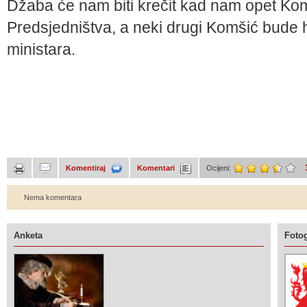
Džaba će nam biti krečit kad nam opet Kom
Predsjedništva, a neki drugi Komšić bude h
ministara.
Komentiraj
Komentari
Ocijeni:
Nema komentara
Anketa
Fotog