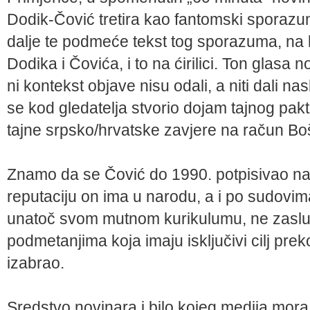
Dodik-Čović tretira kao fantomski sporaz
dalje te podmeće tekst tog sporazuma, na k
Dodika i Čovića, i to na ćirilici. Ton glasa 
ni kontekst objave nisu odali, a niti dali nas
se kod gledatelja stvorio dojam tajnog pak
tajne srpsko/hrvatske zavjere na račun Bo
Znamo da se Čović do 1990. potpisivao na ć
reputaciju on ima u narodu, a i po sudovima
unatoč svom mutnom kurikulumu, ne zasluž
podmetanjima koja imaju isključivi cilj preko
izabrao.
Sredstvo novinara i bilo kojeg medija mora b