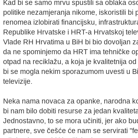
Kad bi se samo mrvu spustili sa oblaka oso
politike nezamjeranja nikome, iskoristili bi 
renomea izlobirati financijsku, infrastrukt
Republike Hrvatske i HRT-a Hrvatskoj tele
Vlade RH Hrvatima u BiH bi bio dovoljan z
da ne spominjemo da HRT ima tehničke op
otpad na reciklažu, a koja je kvalitetnija o
bi se mogla nekim sporazumom uvesti u BiH 
televizije.
Neka nama novaca za opanke, narodna kola i
bi nam bilo dobiti resurse za jedan kvalitet
Jednostavno, to se mora učiniti, jer ako b
partnere, sve češće će nam se servirati "f