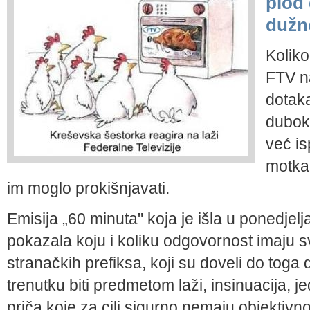
plod
dužn
Koliko
FTV n
dotaka
duboko
već is
motkam
im moglo prokišnjavati.
Emisija „60 minuta" koja je išla u ponedjel
pokazala koju i koliku odgovornost imaju sv
stranačkih prefiksa, koji su doveli do tog
trenutku biti predmetom laži, insinuacija, 
priča koje za cilj sigurno nemaju objektivno i