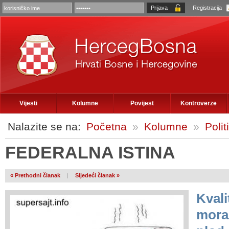
Registracija
Vijesti
Kolumne
Povijest
Kontroverze
Nalazite se na:
Početna
»
Kolumne
»
Polit
FEDERALNA ISTINA
« Prethodni članak
|
Sljedeći članak »
Kvali
mora 