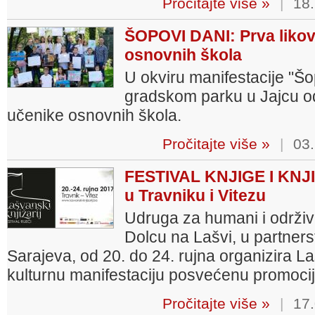
Pročitajte više »
|
18.
ŠOPOVI DANI: Prva likov
osnovnih škola
U okviru manifestacije "Šop
gradskom parku u Jajcu od
učenike osnovnih škola.
Pročitajte više »
|
03.
FESTIVAL KNJIGE I KNJI
u Travniku i Vitezu
Udruga za humani i održivi
Dolcu na Lašvi, u partner
Sarajeva, od 20. do 24. rujna organizira Lašv
kulturnu manifestaciju posvećenu promociji 
Pročitajte više »
|
17.