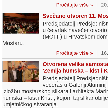
Pročitajte više »
|
20.
Svečano otvoren 11. Most
Predsjedatelj Predsjedniš
u četvrtak navečer otvorio 
(MOFF) u Hrvatskom domu
Mostaru.
Pročitajte više »
|
16.
Otvorena velika samosta
'Zemlja humska – kist i Kr
Predsjedatelj Predsjedniš
večeras u Galeriji Alumini
izložbu mostarskog slikara i arhitekta Ma
humska – kist i Krist“, kojom taj slikar obi
umjetničkog stvaranja.