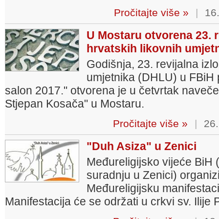
Pročitajte više »
|
16.
U Mostaru otvorena 23. r
hrvatskih likovnih umjet
Godišnja, 23. revijalna izl
umjetnika (DHLU) u FBiH 
salon 2017." otvorena je u četvrtak nave
Stjepan Kosača" u Mostaru.
Pročitajte više »
|
26.
"Duh Asiza" u Zenici
Međureligijsko vijeće BiH
suradnju u Zenici) organizi
Međureligijsku manifestaci
Manifestacija će se održati u crkvi sv. Ilij