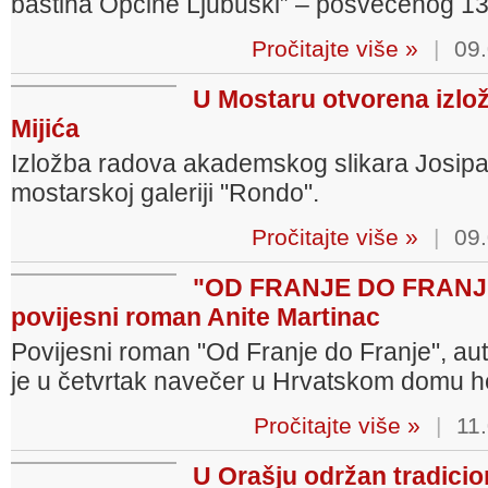
baština Općine Ljubuški” – posvećenog 13
Pročitajte više »
|
09.
U Mostaru otvorena izlo
Mijića
Izložba radova akademskog slikara Josipa 
mostarskoj galeriji "Rondo".
Pročitajte više »
|
09.
"OD FRANJE DO FRANJE"
povijesni roman Anite Martinac
Povijesni roman "Od Franje do Franje", aut
je u četvrtak navečer u Hrvatskom domu 
Pročitajte više »
|
11.
U Orašju održan tradicio