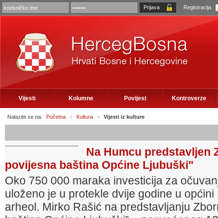
Registracija
Vijesti
Kolumne
Povijest
Kontroverze
Nalazite se na:
Početna
»
Kultura
»
Vijesti iz kulture
Na Humcu predstavljen Z
povijesna baština Općine Ljubuški"
Oko 750 000 maraka investicija za očuvanj
uloženo je u protekle dvije godine u općini
arheol. Mirko Rašić na predstavljanju Zbo