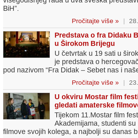
višegodišnjeg rada u dva sveska predstavl
BiH”.
Pročitajte više »
|
28.
Predstava o fra Didaku B
u Širokom Brijegu
U četvrtak u 19 sati u šir
je predstava o hercegovač
pod nazivom “Fra Didak – Sebet nas i naše
Pročitajte više »
|
23.
U okviru Mostar film festi
gledati amaterske filmov
Tijekom 11.Mostar film fest
Akademijama, studenti su i
filmove svojih kolega, a najbolji su danas bi